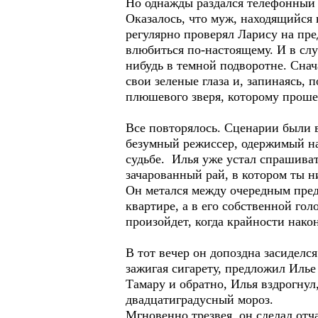
Но однажды раздался телефонный 
Оказалось, что муж, находящийся 
регулярно проверял Ларису на пре
влюбиться по-настоящему. И в случ
нибудь в темной подворотне. Снача
свои зеленые глаза и, запинаясь, 
плюшевого зверя, которому прошеп
Все повторялось. Сценарии были в
безумный режиссер, одержимый на
судьбе. Илья уже устал спрашиват
зачарованный рай, в котором ты 
Он метался между очередным пред
квартире, а в его собственной го
произойдет, когда крайности након
В тот вечер он допоздна засиделс
зажигая сигарету, предложил Илье 
Тамару и обратно, Илья вздрогну
двадцатиградусный мороз.
Мгновенно трезвея, он сделал отч