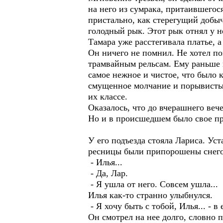
на него из сумрака, притаившегос
пристально, как стерегущий добы
голодный рык. Этот рык отнял у н
Тамара уже расстегивала платье, а
Он ничего не помнил. Не хотел по
трамвайным рельсам. Ему раньше к
самое нежное и чистое, что было к
смущенное молчание и порывистые
их классе.
Оказалось, что до вчерашнего вече
Но и в происшедшем было свое пре
У его подъезда стояла Лариса. Уст
ресницы были припорошены снегом
- Илья...
- Да, Лар.
- Я ушла от него. Совсем ушла...
Илья как-то странно улыбнулся.
- Я хочу быть с тобой, Илья... - в
Он смотрел на нее долго, словно 