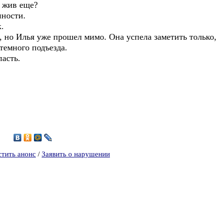
н жив еще?
нности.
.
, но Илья уже прошел мимо. Она успела заметить только,
темного подъезда.
пасть.
7
стить анонс
/
Заявить о нарушении