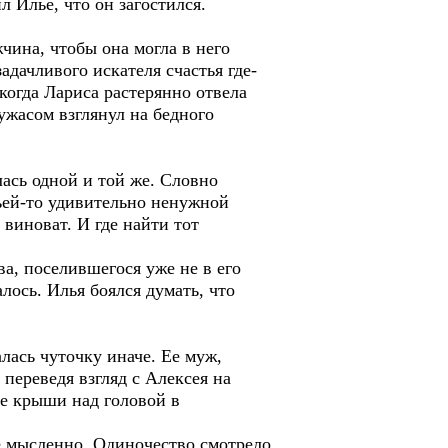
 Илье, что он загостился.
чина, чтобы она могла в него
адачливого искателя счастья где-
 когда Лариса растерянно отвела
 ужасом взглянул на бедного
лась одной и той же. Словно
ьей-то удивительно ненужной
виноват. И где найти тот
а, поселившегося уже не в его
лось. Илья боялся думать, что
лась чуточку иначе. Ее муж,
 переведя взгляд с Алексея на
ие крыши над головой в
ее мысленно. Одиночество смотрело