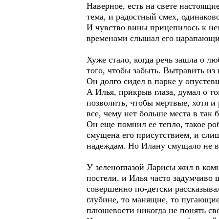
Наверное, есть на свете настоящие
тема, и радостный смех, одинаков
И чувство вины прицепилось к не
временами слышал его царапающи
Хуже стало, когда речь зашла о л
того, чтобы забыть. Вытравить и
Он долго сидел в парке у опустев
А Илья, прикрыв глаза, думал о т
позволить, чтобы мертвые, хотя и
все, чему нет больше места в так
Он еще помнил ее тепло, такое роб
смущена его присутствием, и сли
надеждам. Но Илану смущало не в
У зеленоглазой Ларисы жил в ком
постели, и Илья часто задумчиво 
совершенно по-детски рассказывал
глубине, то манящие, то пугающие,
плюшевости никогда не понять сво