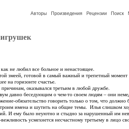
Авторы
Произведения
Рецензии
Поиск
 игрушек
 как не любил все больное и ненастоящее.
той змеей, готовой в самый важный и трепетный момент з
ее на горизонте счастье.
 причинам, оказывался третьим в любой дружбе.
к двум давно беседующим о чем-то своем людям – они неме
ение-обязательство говорить только о том, что должно 
 троим имена и шутить на общие темы. Илья слишком хо
етий. И ему было неуютно и стыдно за нарушенный им не
вежливость усмехнется несчастному третьему в лицо сво