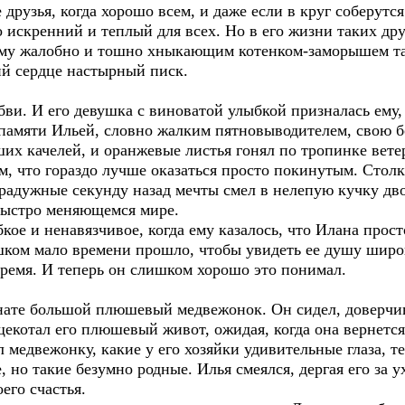
 друзья, когда хорошо всем, и даже если в круг соберутс
о искренний и теплый для всех. Но в его жизни таких дру
му жалобно и тошно хныкающим котенком-заморышем так
й сердце настырный писк.
юбви. И его девушка с виноватой улыбкой призналась ему,
з памяти Ильей, словно жалким пятновыводителем, свою
ших качелей, и оранжевые листья гонял по тропинке вете
ом, что гораздо лучше оказаться просто покинутым. Столк
 радужные секунду назад мечты смел в нелепую кучку дв
 быстро меняющемся мире.
кое и ненавязчивое, когда ему казалось, что Илана прост
шком мало времени прошло, чтобы увидеть ее душу широк
ремя. И теперь он слишком хорошо это понимал.
нате большой плюшевый медвежонок. Он сидел, доверчив
щекотал его плюшевый живот, ожидая, когда она вернется
 медвежонку, какие у его хозяйки удивительные глаза, т
 но такие безумно родные. Илья смеялся, дергая его за у
его счастья.