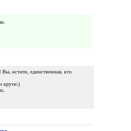
ми.
 Вы, кстати, единственная, кто
и крути:)
ях.
ске
.