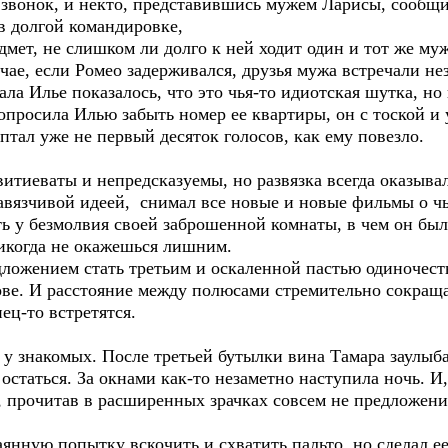
звонок, и некто, представившись мужем Ларисы, сообщил
в долгой командировке,
дмет, не слишком ли долго к ней ходит один и тот же муж
ае, если Ромео задерживался, друзья мужа встречали нез
ла Илье показалось, что это чья-то идиотская шутка, но
попросила Илью забыть номер ее квартиры, он с тоской и
тал уже не первый десяток голосов, как ему повезло.
итиеваты и непредсказуемы, но развязка всегда оказыва
вязчивой идеей, снимал все новые и новые фильмы о ч
ь у безмолвия своей заброшенной комнаты, в чем он был 
никогда не окажешься лишним.
ложением стать третьим и оскаленной пастью одиночеств
лове. И расстояние между полюсами стремительно сокраща
ец-то встретятся.
я у знакомых. После третьей бутылки вина Тамара заулыба
остаться. За окнами как-то незаметно наступила ночь. И,
л, прочитав в расширенных зрачках совсем не предложен
аянную попытку вскочить и схватить пальто, но сделал 