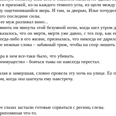
я в прихожей, из-за каждого темного угла, из щели межд
чу ощетинившийся зверь. И там, за дверью, Илье почуд
его последние силы.
 ее муж разливал вино...
мнить ни минуты этой безумной ночи, когда шел утром д
азалось, что он мертв, мертв уже давно, с тех пор, как 
огда-либо в его жизни, призналась, что никогда не дарила
 нежные слова – забавный трюк, чтобы на спор лишить 
ра в нем все-таки было, что убивать.
имущество - бояться тьмы он навсегда перестал.
алая и замерзшая, словно провела эту ночь на улице. Ее
, когда она шагнула ему навстречу.
 ее глазах застыли готовые сорваться с ресниц слезы.
припоминая что-то.