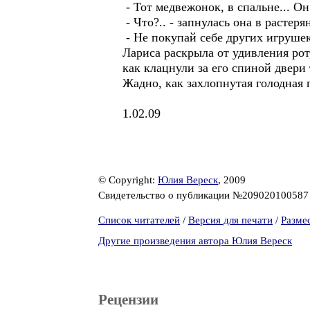
- Тот медвежонок, в спальне... О
- Что?.. - запнулась она в растеря
- Не покупай себе других игрушек
Лариса раскрыла от удивления рот
как клацнули за его спиной двери 
Жадно, как захлопнутая голодная 
1.02.09
© Copyright:
Юлия Вереск
, 2009
Свидетельство о публикации №20902010058
Список читателей
/
Версия для печати
/
Разме
Другие произведения автора Юлия Вереск
Рецензии