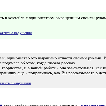
ть в коктейле с одиночеством,выращенным своими рука
Заявить о нарушении
вы, одиночество это выращено отчасти своими руками. И
 подумала об этом, когда писала рассказ.
 творчестве, и в вашей работе - она замечательная, как н
раничку еще - понравилось, как Вы рассказываете о дет
аявить о нарушении
ий
, здесь отображается последняя, остальные -
в полном спи