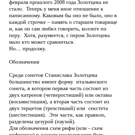
февраля прошлого 2008 года Золотцева не
стало. Теперь у меня иное отношение к
написанному. Каковым бы оно не было, оно в
каждой строчке – память о старшем товарище
и, как он сам любил говорить, коллеге по
перу. Хотя, разумеется, с пером Золотцева
мало кто может сравниться.
Но… продолжу.
Обозначения
Среди сонетов Станислава Золотцева
большинство имеют форму итальянского
сонета, в котором первая часть состоит из
двух катренов (четверостиший) или октавы
(восьмистишия), а вторая часть состоит из
двух терцетов (трехстиший) или секстета
(шестистишия). Эти части, как правило,
разделены цезурой (паузой).
Для обозначения схем рифм (или - схем
рифмовки) в данном исследовании буду