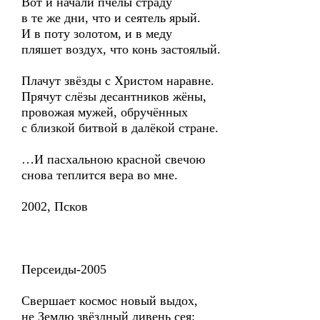
Вот и начали пчёлы страду
в те же дни, что и сеятель ярый.
И в поту золотом, и в меду
пляшет воздух, что конь застоялый.
Плачут звёзды с Христом наравне.
Прячут слёзы десантников жёны,
провожая мужей, обручённых
с близкой битвой в далёкой стране.
…И пасхальною красной свечою
снова теплится вера во мне.
2002, Псков
Персеиды-2005
Свершает космос новый выдох,
не Землю звёздный ливень сея: