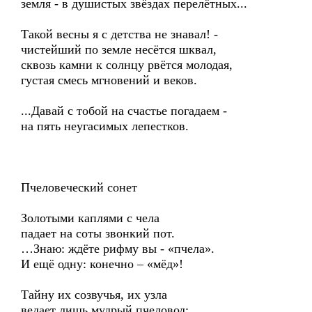
земля - в душистых звёздах перелётных...
Такой весны я с детства не знавал! -
чистейший по земле несётся шквал,
сквозь камни к солнцу рвётся молодая,
густая смесь мгновений и веков.
...Давай с тобой на счастье погадаем -
на пять неугасимых лепестков.
Пчеловеческий сонет
Золотыми каплями с чела
падает на соты звонкий пот.
…Знаю: ждёте рифму вы - «пчела».
И ещё одну: конечно – «мёд»!
Тайну их созвучья, их узла
ведает лишь мудрый пчеловод: