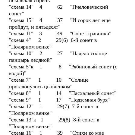
псковская сирень"
"схема 14" 4 62 "Пчеловеческий
сонет"
"схема 15" 4 37 "И сорок лет ещё
пройдут, и пятьдесят"
"схема 11" 3 49 "Сонет травника"
"схема 4" 2 29(6) 6-й сонет в
"Полярном венке"
"схема 10" 2 27 "Надело солнце
панцырь ледяной"
"схема 5"к 1 8 "Рябиновый сонет (с
кодой)"
"схема 7" 1 10 "Солнце
проклюнулось цыплёнком"
"схема 8" 1 14 "Пасхальный сонет"
"схема 9" 1 17 "Подземная буря"
"схема 12" 1 29(7) 7-й сонет в
"Полярном венке"
"схема 13"к 1 29(8) 8-й сонет в
"Полярном венке"
"схема 16" 1 39 "Стихи ко мне