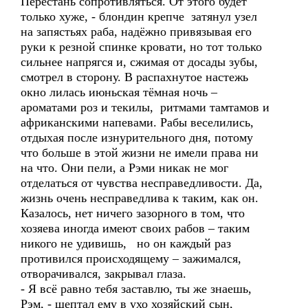
Перестань сопротивляться. От этого будет
только хуже, - блондин крепче затянул узел
на запястьях раба, надёжно привязывая его
руки к резной спинке кровати, но тот только
сильнее напрягся и, сжимая от досады зубы,
смотрел в сторону. В распахнутое настежь
окно лилась июньская тёмная ночь –
ароматами роз и текилы, ритмами тамтамов и
африканскими напевами. Рабы веселились,
отдыхая после изнурительного дня, потому
что больше в этой жизни не имели права ни
на что. Они пели, а Рэми никак не мог
отделаться от чувства несправедливости. Да,
жизнь очень несправедлива к таким, как он.
Казалось, нет ничего зазорного в том, что
хозяева иногда имеют своих рабов – таким
никого не удивишь, но он каждый раз
противился происходящему – зажимался,
отворачивался, закрывал глаза.
- Я всё равно тебя заставлю, ты же знаешь,
Рэм, - шептал ему в ухо хозяйский сын,