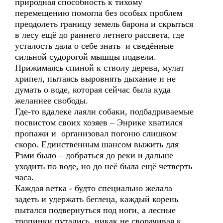
природная способность к тихому
перемещению помогла без особых проблем
преодолеть границу земель барона и скрыться
в лесу ещё до раннего летнего рассвета, где
усталость дала о себе знать и сведённые
сильной судорогой мышцы подвели.
Прижимаясь спиной к стволу дерева, мулат
хрипел, пытаясь выровнять дыхание и не
думать о воде, которая сейчас была куда
желаннее свободы.
Где-то вдалеке лаяли собаки, подбадриваемые
посвистом своих хозяев – Энрике хватился
пропажи и организовал погоню слишком
скоро. Единственным шансом выжить для
Рэми было – добраться до реки и дальше
уходить по воде, но до неё была ещё четверть
часа.
Каждая ветка - будто специально желала
задеть и удержать беглеца, каждый корень
пытался подвернуться под ноги, а лесные
тропинки путались, никак не сворачивая к