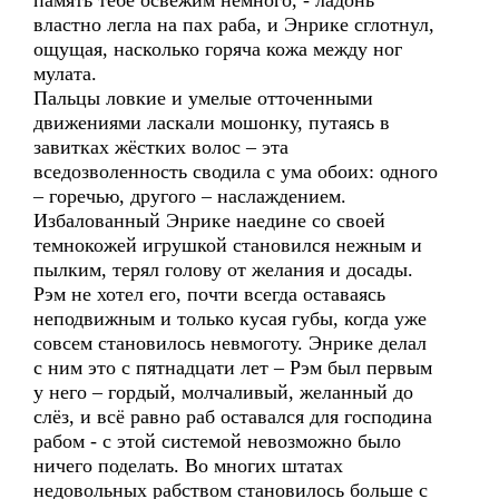
память тебе освежим немного, - ладонь
властно легла на пах раба, и Энрике сглотнул,
ощущая, насколько горяча кожа между ног
мулата.
Пальцы ловкие и умелые отточенными
движениями ласкали мошонку, путаясь в
завитках жёстких волос – эта
вседозволенность сводила с ума обоих: одного
– горечью, другого – наслаждением.
Избалованный Энрике наедине со своей
темнокожей игрушкой становился нежным и
пылким, терял голову от желания и досады.
Рэм не хотел его, почти всегда оставаясь
неподвижным и только кусая губы, когда уже
совсем становилось невмоготу. Энрике делал
с ним это с пятнадцати лет – Рэм был первым
у него – гордый, молчаливый, желанный до
слёз, и всё равно раб оставался для господина
рабом - с этой системой невозможно было
ничего поделать. Во многих штатах
недовольных рабством становилось больше с