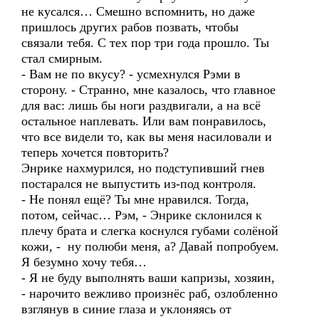
не кусался… Смешно вспомнить, но даже
пришлось других рабов позвать, чтобы
связали тебя. С тех пор три года прошло. Ты
стал смирным.
- Вам не по вкусу? - усмехнулся Рэми в
сторону. - Странно, мне казалось, что главное
для вас: лишь бы ноги раздвигали, а на всё
остальное наплевать. Или вам понравилось,
что все видели то, как вы меня насиловали и
теперь хочется повторить?
Энрике нахмурился, но подступивший гнев
постарался не выпустить из-под контроля.
- Не понял ещё? Ты мне нравился. Тогда,
потом, сейчас… Рэм, - Энрике склонился к
плечу брата и слегка коснулся губами солёной
кожи, - ну полюби меня, а? Давай попробуем.
Я безумно хочу тебя…
- Я не буду выполнять ваши капризы, хозяин,
- нарочито вежливо произнёс раб, озлобленно
взглянув в синие глаза и уклоняясь от