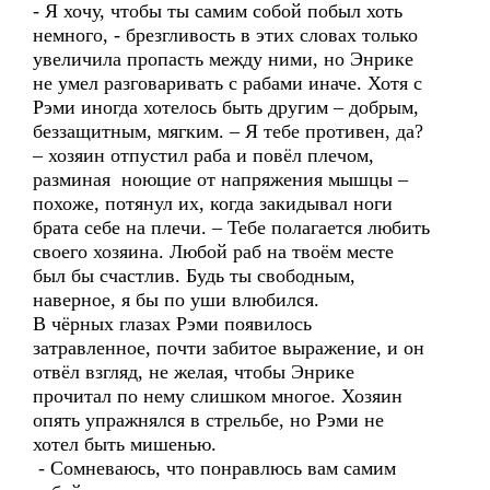
- Я хочу, чтобы ты самим собой побыл хоть
немного, - брезгливость в этих словах только
увеличила пропасть между ними, но Энрике
не умел разговаривать с рабами иначе. Хотя с
Рэми иногда хотелось быть другим – добрым,
беззащитным, мягким. – Я тебе противен, да?
– хозяин отпустил раба и повёл плечом,
разминая ноющие от напряжения мышцы –
похоже, потянул их, когда закидывал ноги
брата себе на плечи. – Тебе полагается любить
своего хозяина. Любой раб на твоём месте
был бы счастлив. Будь ты свободным,
наверное, я бы по уши влюбился.
В чёрных глазах Рэми появилось
затравленное, почти забитое выражение, и он
отвёл взгляд, не желая, чтобы Энрике
прочитал по нему слишком многое. Хозяин
опять упражнялся в стрельбе, но Рэми не
хотел быть мишенью.
- Сомневаюсь, что понравлюсь вам самим