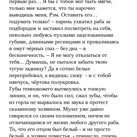
первый раз… Я бы с тобой мог быть мягче,
только мне кажется, что ты нарочно
выводишь меня, Рэм. Оставить его…
подумать только! – парень ухватил раба за
подбородок и заставил посмотреть на себя,
невольно любуясь пухлыми зацелованными
губами, длинными ресницами и проваливаясь
в омут чёрных глаз – без дна – в
бесконечность. – Я не могу отказаться от
тебя... Думаешь, не пытался забыть твою
тугую задницу? Да я сотню белых
перепробовал, а видишь: сижу - и с тобой
нянчусь, чёртова полукровка.
Губы темнокожего вытянулись в тонкую
линию, и он, что было сил, сжал зубы, чтобы
из горла не вырвалось ни звука в протест
сказанному хозяином. Мулат уже давно
смирился со своим положением, ничем не
отличающимся от жизни любого другого раба.
То, что его отцом был белый - и не просто
белый, а хозяин поместья - принесло горечь