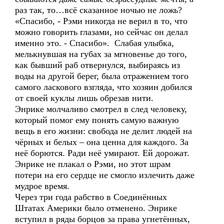
раз так, то…всё сказанное ночью не ложь?
«Спасибо, - Рэми никогда не верил в то, что
можно говорить глазами, но сейчас он делал
именно это. - Спасибо». Слабая улыбка,
мелькнувшая на губах за мгновенье до того,
как бывший раб отвернулся, выбираясь из
воды на другой берег, была отражением того
самого ласкового взгляда, что хозяин добился
от своей куклы лишь обрезав нити.
Энрике молчаливо смотрел в след человеку,
который помог ему понять самую важную
вещь в его жизни: свобода не делит людей на
чёрных и белых – она ценна для каждого. За
неё борются. Ради неё умирают. Ей дорожат.
Энрике не плакал о Рэми, но этот шрам
потери на его сердце не смогло излечить даже
мудрое время.
Через три года рабство в Соединённых
Штатах Америки было отменено. Энрике
вступил в ряды борцов за права угнетённых,