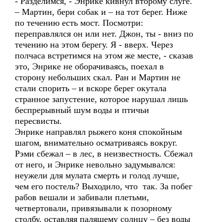
- Разделимся, - Энрике кивнул второму слуге.
– Мартин, бери собак и – на тот берег. Ниже
по течению есть мост. Посмотри:
переправлялся он или нет. Джон, ты - вниз по
течению на этом берегу. Я - вверх. Через
полчаса встретимся на этом же месте, - сказав
это, Энрике не оборачиваясь, поехал в
сторону небольших скал. Ран и Мартин не
стали спорить – и вскоре берег окутала
странное запустение, которое нарушал лишь
беспрерывный шум воды и птичьи
пересвисты.
Энрике направлял рыжего коня спокойным
шагом, внимательно осматриваясь вокруг.
Рэми сбежал – в лес, в неизвестность. Сбежал
от него, и Энрике невольно задумывался:
неужели для мулата смерть и голод лучше,
чем его постель? Выходило, что так. За побег
рабов вешали и забивали плетьми,
четвертовали, привязывали к позорному
столбу, оставляя палящему солнцу – без воды