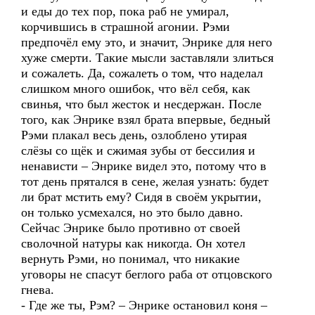
и еды до тех пор, пока раб не умирал,
корчившись в страшной агонии. Рэми
предпочёл ему это, и значит, Энрике для него
хуже смерти. Такие мысли заставляли злиться
и сожалеть. Да, сожалеть о том, что наделал
слишком много ошибок, что вёл себя, как
свинья, что был жесток и несдержан. После
того, как Энрике взял брата впервые, бедный
Рэми плакал весь день, озлоблено утирая
слёзы со щёк и сжимая зубы от бессилия и
ненависти – Энрике видел это, потому что в
тот день прятался в сене, желая узнать: будет
ли брат мстить ему? Сидя в своём укрытии,
он только усмехался, но это было давно.
Сейчас Энрике было противно от своей
сволочной натуры как никогда. Он хотел
вернуть Рэми, но понимал, что никакие
уговоры не спасут беглого раба от отцовского
гнева.
- Где же ты, Рэм? – Энрике остановил коня –