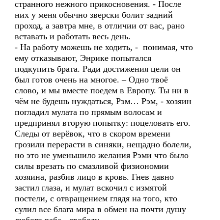
странного нежного прикосновения. - После
них у меня обычно зверски болит задний
проход, а завтра мне, в отличии от вас, рано
вставать и работать весь день.
- На работу можешь не ходить, - понимая, что
ему отказывают, Энрике попытался
подкупить брата. Ради достижения цели он
был готов очень на многое. – Одно твоё
слово, и мы вместе поедем в Европу. Ты ни в
чём не будешь нуждаться, Рэм… Рэм, - хозяин
погладил мулата по прямым волосам и
предпринял вторую попытку: поцеловать его.
Следы от верёвок, что в скором времени
грозили перерасти в синяки, нещадно болели,
но это не уменьшило желания Рэми что было
силы врезать по смазливой физиономии
хозяина, разбив лицо в кровь. Гнев давно
застил глаза, и мулат вскочил с измятой
постели, с отвращением глядя на того, кто
сулил все блага мира в обмен на почти душу