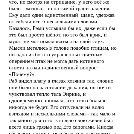
что, не смотря на отрицание, у него всё же
было - жизнью, но на самой грани падения.
Ему дали один единственный шанс, удержав
от гибели всего несколькими словами.
Казалось, Рэми услышал бы их, даже если бы
это был просто шёпот, но это был крик, и
мулат не мог пожаловаться на свой слух.
Мысли метались в голове подобно птицам, но
ни одна из богато украшенных цветным
оперением птах не могла дать истинного
ответа на один-единственный вопрос:
«Почему?»
Раб видел влагу в глазах хозяина так, словно
они были на расстоянии дыхания, он почти
чувствовал тепло тела Энрике, и
одновременно понимал, что этого больше
никогда не будет. Его отпускали на волю
взглядом и несколькими словами - так мало и
так много для того, кто всю свою жизнь был
всего лишь грязью под Его сапогами. Иногда
сбываются даже самые безрассудные мечты, а