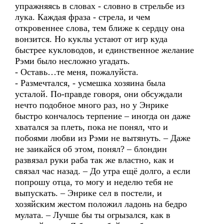
упражняясь в словах - словно в стрельбе из
лука. Каждая фраза - стрела, и чем
откровеннее слова, тем ближе к сердцу она
вонзится. Но куклы устают от игр куда
быстрее кукловодов, и единственное желание
Рэми было несложно угадать.
- Оставь…те меня, пожалуйста.
- Размечтался, - усмешка хозяина была
усталой. По-правде говоря, они обсуждали
нечто подобное много раз, но у Энрике
быстро кончалось терпение – иногда он даже
хватался за плеть, пока не понял, что и
побоями любви из Рэми не вытянуть. – Даже
не заикайся об этом, понял? – блондин
развязал руки раба так же властно, как и
связал час назад. – До утра ещё долго, а если
попрошу отца, то могу и неделю тебя не
выпускать. – Энрике сел в постели, и
хозяйским жестом положил ладонь на бедро
мулата. – Лучше бы ты огрызался, как в