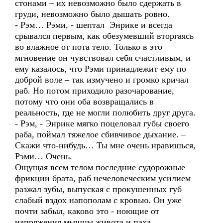
стонами – их невозможно было сдержать в
груди, невозможно было дышать ровно.
- Рэм… Рэми, - шептал Энрике и всегда
срывался первым, как обезумевший вторгаясь
во влажное от пота тело. Только в это
мгновение он чувствовал себя счастливым, и
ему казалось, что Рэми принадлежит ему по
доброй воле – так измучено и громко кричал
раб. Но потом приходило разочарование,
потому что они оба возвращались в
реальность, где не могли полюбить друг друга.
- Рэм, - Энрике мягко поцеловал губы своего
раба, поймал тяжелое сбивчивое дыхание. –
Скажи что-нибудь… Ты мне очень нравишься,
Рэми… Очень.
Ощущая всем телом последние судорожные
фрикции брата, раб нечеловеческим усилием
разжал зубы, выпуская с прокушенных губ
слабый вздох напополам с кровью. Он уже
почти забыл, каково это - ноющие от
напряжения мышцы живота и паха,