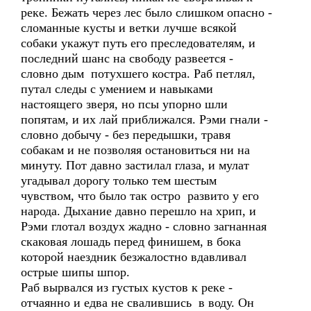
реке. Бежать через лес было слишком опасно -
сломанные кусты и ветки лучше всякой
собаки укажут путь его преследователям, и
последний шанс на свободу развеется -
словно дым потухшего костра. Раб петлял,
путал следы с умением и навыками
настоящего зверя, но псы упорно шли
попятам, и их лай приближался. Рэми гнали -
словно добычу - без передышки, травя
собакам и не позволяя остановиться ни на
минуту. Пот давно застилал глаза, и мулат
угадывал дорогу только тем шестым
чувством, что было так остро развито у его
народа. Дыхание давно перешло на хрип, и
Рэми глотал воздух жадно - словно загнанная
скаковая лошадь перед финишем, в бока
которой наездник безжалостно вдавливал
острые шипы шпор.
Раб вырвался из густых кустов к реке -
отчаянно и едва не свалившись в воду. Он