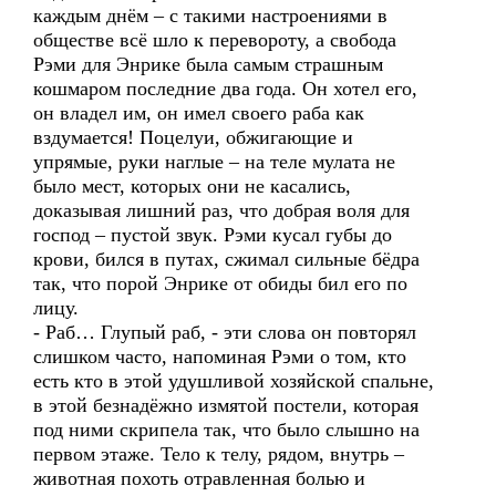
каждым днём – с такими настроениями в
обществе всё шло к перевороту, а свобода
Рэми для Энрике была самым страшным
кошмаром последние два года. Он хотел его,
он владел им, он имел своего раба как
вздумается! Поцелуи, обжигающие и
упрямые, руки наглые – на теле мулата не
было мест, которых они не касались,
доказывая лишний раз, что добрая воля для
господ – пустой звук. Рэми кусал губы до
крови, бился в путах, сжимал сильные бёдра
так, что порой Энрике от обиды бил его по
лицу.
- Раб… Глупый раб, - эти слова он повторял
слишком часто, напоминая Рэми о том, кто
есть кто в этой удушливой хозяйской спальне,
в этой безнадёжно измятой постели, которая
под ними скрипела так, что было слышно на
первом этаже. Тело к телу, рядом, внутрь –
животная похоть отравленная болью и