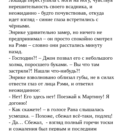
Лошадь переступила с ноги на ногу, чувствуя
нерешительность своего всадника, и
неожиданно - будто почувствовав, откуда
идет взгляд - синие глаза встретились с
чёрными.
Энрике удивительно замер, но ничего не
предпринимал – он просто спокойно смотрел
на Рэми – словно они расстались минуту
назад.
- Господин?! – Джон позвал его с небольшого
холма, поросшего буками. – Вы что там
застряли?! Нашли что-нибудь?!
Энрике взволновано облизал губы, не в силах
отвести глаз от лица Рэми, и ответил
неожиданное:
- Нет! Его здесь нет! Поезжай к Мартину! Я
догоню!
- Как скажете! – в голосе Рана слышалась
усмешка. – Похоже, сбежал всё-таки, подлец!
- Да… Сбежал, - взгляд полный горечи тоски
и сожаления был первым и последним