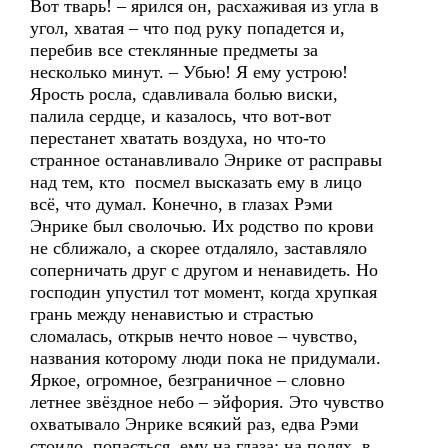
Вот тварь! – ярился он, расхаживая из угла в
угол, хватая – что под руку попадется и,
перебив все стеклянные предметы за
несколько минут. – Убью! Я ему устрою!
Ярость росла, сдавливала болью виски,
палила сердце, и казалось, что вот-вот
перестанет хватать воздуха, но что-то
странное останавливало Энрике от расправы
над тем, кто посмел высказать ему в лицо
всё, что думал. Конечно, в глазах Рэми
Энрике был сволочью. Их родство по крови
не сближало, а скорее отдаляло, заставляло
соперничать друг с другом и ненавидеть. Но
господин упустил тот момент, когда хрупкая
грань между ненавистью и страстью
сломалась, открыв нечто новое – чувство,
названия которому люди пока не придумали.
Яркое, огромное, безграничное – словно
летнее звёздное небо – эйфория. Это чувство
охватывало Энрике всякий раз, едва Рэми
стоило попасться ему на глаза: на полях, в