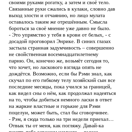
своими руками рогатку, а затем и своё тело.
Связанные руки сжались в кулаки, словно дав
выход злости и отчаянию, но лицо мулата
оставалось таким же отрешённым. Смысла
бороться за своё мнение уже давно не было.
- Это упрямство у тебя в крови от белых, - с
досадой проговорил Энрике. В синих глазах
застыла странная задумчивость – совершенно
не свойственная восемнадцатилетнему
парню. Он, конечно же, возьмёт сегодня то,
что хочет, но ласкового взгляда опять не
дождётся. Возможно, если бы Рэми знал, как
скучал по его гибкому телу хозяйский сын все
последние месяцы, пока учился за границей,
как видел сны о нём, как продолжал надеяться
на то, чтобы добиться немного ласки в ответ
на жаркие властные и горькие для Рэми
поцелуи, может быть, стал бы сговорчивее.
- Рэм, я сюда только на три недели приехал…
Отвык ты от меня, как погляжу. Давай-ка