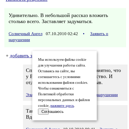
Удивительно. В небольшой рассказ вложить
столько всего. Заставляет задуматься.
Солнечный Ангел
07.10.2010 02:42
•
Заявить о
нарушении
+
добавить замечания
Мы используем файлы cookie
для улучшения работы сайта.
Спасибо большое.Мне очень приятно, что
Оставаясь на сайте, вы
у Вас возникло именно это чувство. И
соглашаетесь с условиями
отдельная благодарность за отзыв.
использования файлов cookies.
Чтобы ознакомиться с
Политикой обработки
Элаир
18.10.2010 00:11
Заявить о нарушении
персональных данных и файлов
cookie,
нажмите здесь
.
Так пишите еще!!!
Соглашаюсь
Вдохновения вам!