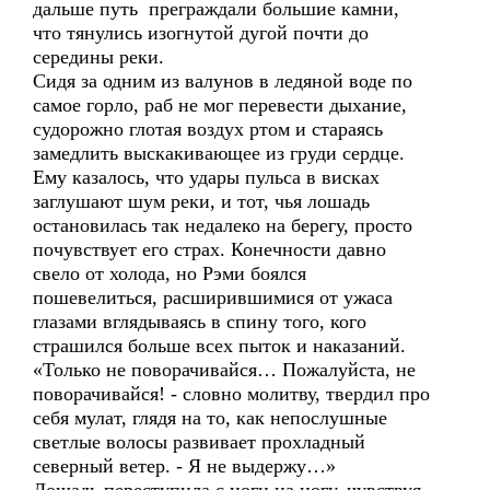
дальше путь преграждали большие камни,
что тянулись изогнутой дугой почти до
середины реки.
Сидя за одним из валунов в ледяной воде по
самое горло, раб не мог перевести дыхание,
судорожно глотая воздух ртом и стараясь
замедлить выскакивающее из груди сердце.
Ему казалось, что удары пульса в висках
заглушают шум реки, и тот, чья лошадь
остановилась так недалеко на берегу, просто
почувствует его страх. Конечности давно
свело от холода, но Рэми боялся
пошевелиться, расширившимися от ужаса
глазами вглядываясь в спину того, кого
страшился больше всех пыток и наказаний.
«Только не поворачивайся… Пожалуйста, не
поворачивайся! - словно молитву, твердил про
себя мулат, глядя на то, как непослушные
светлые волосы развивает прохладный
северный ветер. - Я не выдержу…»