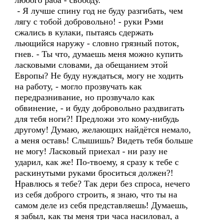
любого раба - свободу.
- Я лучше спину год не буду разгибать, чем
лягу с тобой добровольно! - руки Рэми
сжались в кулаки, пытаясь сдержать
льющийся наружу - словно грязный поток,
гнев. - Ты что, думаешь меня можно купить
ласковыми словами, да обещанием этой
Европы? Не буду нуждаться, могу не ходить
на работу, - могло прозвучать как
передразнивание, но прозвучало как
обвинение, - и буду добровольно раздвигать
для тебя ноги?! Предложи это кому-нибудь
другому! Думаю, желающих найдётся немало,
а меня оставь! Слышишь? Видеть тебя больше
не могу! Ласковый приехал - ни разу не
ударил, как же! По-твоему, я сразу к тебе с
раскинутыми руками броситься должен?!
Нравлюсь я тебе? Так дери без спроса, нечего
из себя доброго строить, я знаю, что ты на
самом деле из себя представляешь! Думаешь,
я забыл, как ты меня три часа насиловал, а