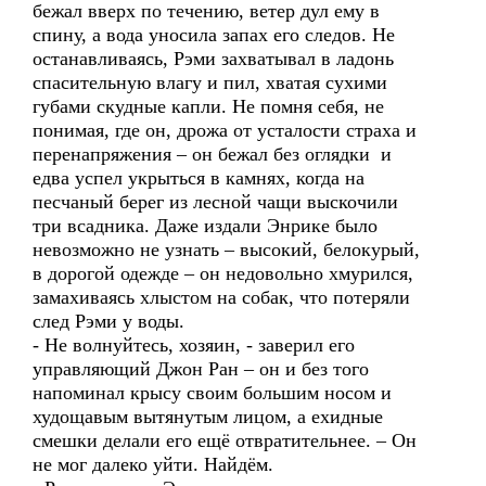
бежал вверх по течению, ветер дул ему в
спину, а вода уносила запах его следов. Не
останавливаясь, Рэми захватывал в ладонь
спасительную влагу и пил, хватая сухими
губами скудные капли. Не помня себя, не
понимая, где он, дрожа от усталости страха и
перенапряжения – он бежал без оглядки и
едва успел укрыться в камнях, когда на
песчаный берег из лесной чащи выскочили
три всадника. Даже издали Энрике было
невозможно не узнать – высокий, белокурый,
в дорогой одежде – он недовольно хмурился,
замахиваясь хлыстом на собак, что потеряли
след Рэми у воды.
- Не волнуйтесь, хозяин, - заверил его
управляющий Джон Ран – он и без того
напоминал крысу своим большим носом и
худощавым вытянутым лицом, а ехидные
смешки делали его ещё отвратительнее. – Он
не мог далеко уйти. Найдём.