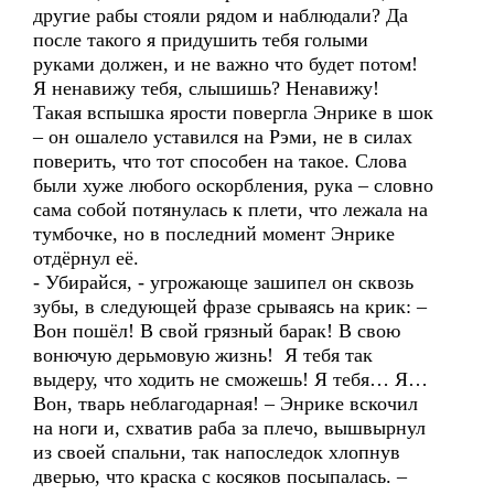
другие рабы стояли рядом и наблюдали? Да
после такого я придушить тебя голыми
руками должен, и не важно что будет потом!
Я ненавижу тебя, слышишь? Ненавижу!
Такая вспышка ярости повергла Энрике в шок
– он ошалело уставился на Рэми, не в силах
поверить, что тот способен на такое. Слова
были хуже любого оскорбления, рука – словно
сама собой потянулась к плети, что лежала на
тумбочке, но в последний момент Энрике
отдёрнул её.
- Убирайся, - угрожающе зашипел он сквозь
зубы, в следующей фразе срываясь на крик: –
Вон пошёл! В свой грязный барак! В свою
вонючую дерьмовую жизнь! Я тебя так
выдеру, что ходить не сможешь! Я тебя… Я…
Вон, тварь неблагодарная! – Энрике вскочил
на ноги и, схватив раба за плечо, вышвырнул
из своей спальни, так напоследок хлопнув
дверью, что краска с косяков посыпалась. –