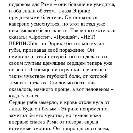
подарком для Рэми – они больше не увидятся,
и оба знали об этом. Глаза Энрике
предательски блестели. Он попытался
каверзно усмехнуться, но этот взгляд уже
невозможно было скрыть. Так много хотелось
сказать: «Прости», «Прощай», «НЕТ!
ВЕРНИСЬ!», но Энрике бессильно кусал
губы, признавая своё поражение. Он
смирился с этой потерей, но что делать со
своим глупым щемящим сердцем теперь уже
не знал. Любимцев и игрушки теряют не с
таким чувством глубокой боли, от которой
темнеет в глазах. Сволочью быть, как
оказалось, намного проще, а вот человеком –
куда сложнее.
Сердце раба замерло, и кровь отхлынула от
лица. Будь он белым - Энрике непременно
заметил бы его чувства, но тёмная кожа
впервые спасла Рэми от позора, скрыв
истинные эмоции. Он попрощался со всем,