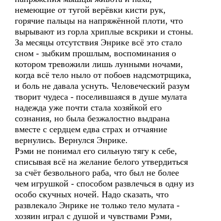
немеющие от тугой верёвки кисти рук,
горячие пальцы на напряжённой плоти, что
вырывают из горла хриплые вскрики и стоны.
За месяцы отсутствия Энрике всё это стало
сном - зыбким прошлым, воспоминания о
котором тревожили лишь лунными ночами,
когда всё тело ныло от побоев надсмотрщика,
и боль не давала уснуть. Человеческий разум
творит чудеса - поселившаяся в душе мулата
надежда уже почти стала хозяйкой его
сознания, но была безжалостно выдрана
вместе с сердцем едва страх и отчаяние
вернулись. Вернулся Энрике.
Рэми не понимал его сильную тягу к себе,
списывая всё на желание белого утвердиться
за счёт безвольного раба, что был не более
чем игрушкой - способом развлечься в одну из
особо скучных ночей. Надо сказать, что
развлекало Энрике не только тело мулата -
хозяин играл с душой и чувствами Рэми,