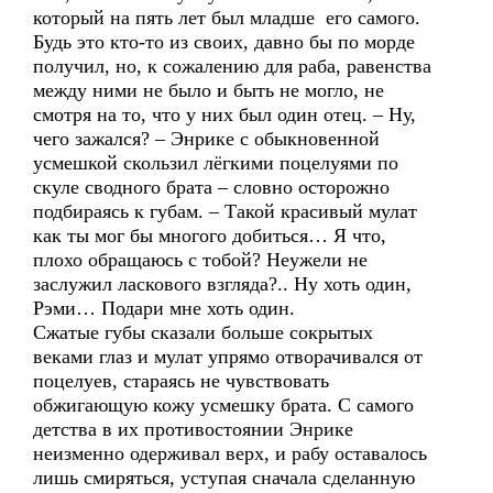
который на пять лет был младше его самого.
Будь это кто-то из своих, давно бы по морде
получил, но, к сожалению для раба, равенства
между ними не было и быть не могло, не
смотря на то, что у них был один отец. – Ну,
чего зажался? – Энрике с обыкновенной
усмешкой скользил лёгкими поцелуями по
скуле сводного брата – словно осторожно
подбираясь к губам. – Такой красивый мулат
как ты мог бы многого добиться… Я что,
плохо обращаюсь с тобой? Неужели не
заслужил ласкового взгляда?.. Ну хоть один,
Рэми… Подари мне хоть один.
Сжатые губы сказали больше сокрытых
веками глаз и мулат упрямо отворачивался от
поцелуев, стараясь не чувствовать
обжигающую кожу усмешку брата. С самого
детства в их противостоянии Энрике
неизменно одерживал верх, и рабу оставалось
лишь смиряться, уступая сначала сделанную