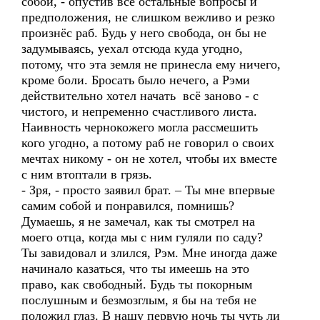
собой, - опустив все остальные вопросы и
предположения, не слишком вежливо и резко
произнёс раб. Будь у него свобода, он бы не
задумываясь, уехал отсюда куда угодно,
потому, что эта земля не принесла ему ничего,
кроме боли. Бросать было нечего, а Рэми
действительно хотел начать всё заново - с
чистого, и непременно счастливого листа.
Наивность чернокожего могла рассмешить
кого угодно, а потому раб не говорил о своих
мечтах никому - он не хотел, чтобы их вместе
с ним втоптали в грязь.
- Зря, - просто заявил брат. – Ты мне впервые
самим собой и понравился, помнишь?
Думаешь, я не замечал, как ты смотрел на
моего отца, когда мы с ним гуляли по саду?
Ты завидовал и злился, Рэм. Мне иногда даже
начинало казаться, что ты имеешь на это
право, как свободный. Будь ты покорным
послушным и безмозглым, я бы на тебя не
положил глаз. В нашу первую ночь ты чуть ли