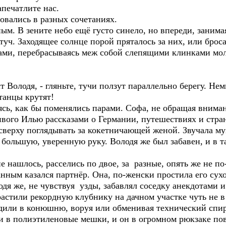
апечатлите нас.
вались в разных сочетаниях.
м. В зените небо ещё густо синело, но впереди, занимая
туч. Заходящее солнце порой пряталось за них, или брос
омами, перебрасываясь меж собой слепящими клинками мо
 Володя, - гляньте, тучи ползут параллельно берегу. Нем
 танцы крутят!
сь, как бы поменялись парами. Софа, не обращая внима
ивого Илью рассказами о Германии, путешествиях и стран
 сверху поглядывать за кокетничающей женой. Звучала му
 большую, уверенную руку. Володя же был забавен, и в т
 нашлось, расселись по двое, за разные, опять же не по
анным казался партнёр. Она, по-женски простила его су
дя же, не чувствуя узды, забавлял соседку анекдотами
ырастили рекордную клубнику на дачном участке чуть не в
одили в конюшню, воруя или обменивая технический спир
и в полиэтиленовые мешки, и он в огромном рюкзаке пов