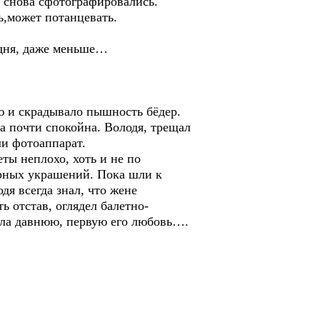
, снова сфотографировались.
ь,может потанцевать.
е дня, даже меньше…
ю и скрадывало пышность бёдер.
а почти спокойна. Володя, трещал
ли фотоаппарат.
ты неплохо, хоть и не по
арных украшений. Пока шли к
дя всегда знал, что жене
ь отстав, оглядел балетно-
нала давнюю, первую его любовь….