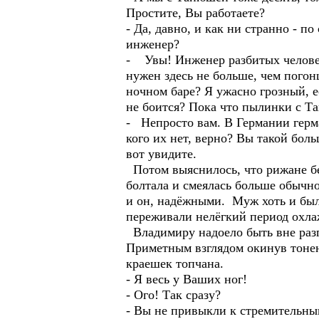
Простите, Вы работаете?
- Да, давно, и как ни странно - 
инженер?
- Увы! Инженер разбитых человечь
нужен здесь не больше, чем пого
ночном баре? Я ужасно грозный, 
не боится? Пока что пылинки с Т
- Непросто вам. В Германии герма
кого их нет, верно? Вы такой боль
вот увидите.
Потом выяснилось, что рижане бе
болтала и смеялась больше обычно
и он, надёжными. Муж хоть и был
переживали нелёгкий период охла
Владимиру надоело быть вне разго
Приметным взглядом окинув тонень
краешек топчана.
- Я весь у Ваших ног!
- Ого! Так сразу?
- Вы не привыкли к стремительны