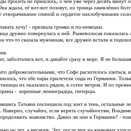
ы просить не пришлось, о чём уже через десять минут о
на ждала, её вот-вот позовут, но троица оживлённо болта
е отворачивание спиной и сердитое нахлобучивание сол
вать хочу! - призвала громко и по-немецки.
ица дружно повернулась к ней. Рыжеволосая показалась л
Она что-то сказала мужчинам, все дружно встали и подошл
ник
ат, заболтались вот, и давайте сразу в море. Я не больш
то доброжелательными, что Софе расхотелось злиться, и
нилось, что обе пары прилетели сюда из Германии. Тольк
остиницы их оказались рядом, в сотне метров. И по преж
тераны - коренные ленинградцы, питерцы.
шись Татьяна поспешила под зонт в тень, остальные лег
 Наверно, случайно, если верить случайностям, Владимир
продолжить знакомство. Давно ли они в Германии? - пои
ько не лет, а месяцев. Это, после мук на языковых курс