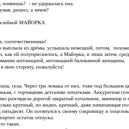
 помнишь? - не удержалась она.
умав, решил, а зачем?
 наклейкой МАЙОРКА.
, соотечественники!
о выплыла из дрёмы, услышала немецкий, потом, похоже
и, как ей полуприснилось, а Майорка, и лишь затем, сре
ермании интонацией, интонацией балованной женщины,
 в мою сторону, пожалуйста!
аза, села. Через три лежака от них, тоже под большим 
нькая, с торчащими детскими лопатками. Аккуратная гол
во разглядела дорогой закрытый купальник, маникюр и п
олько крупный, но видно, крепкий, даже начинающая по
 пятьдесят. Он потянулся к своему сокровищу и поцелов
портит остаток отпуска.
то такие.