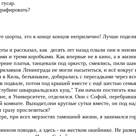
 гусар.
графировать?
ьте шорты, это в конце концов неприлично! Лучше поделит
ы и рассказал, как десять лет назад плыли они в неизв
ми и тремя коробками. Как впервые не в кино, а в жизн
ерние платья, танцевали под оркестр, смеялись, пили ш
рилавков Ленинграда не могли насытиться, и всё вокруг 
в Киль, безъязыкие, добирались с пересадками через всю
в подвале, потом под крышей вместе с ещё шестью семья
о глубине шварцвальдских кущ." Там начали постигать язы
ине, в Университете, отделился. Они с Софой, перебравш
й комнате. Выходит,они круглые сутки вместе, он под на
сразу прослезиться?
ере, при всех мерзостях тамошней жизни, я занимался го
линном поводке, а здесь - на жестком ошейнике. Не разве