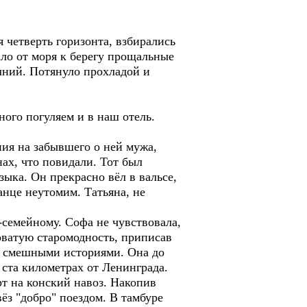
 четверть горизонта, взбирались
ало от моря к берегу прощальные
лний. Потянуло прохладой и
ного погуляем и в наш отель.
ния на забывшего о ней мужа,
ах, что повидали. Тот был
зыка. Он прекрасно вёл в вальсе,
анце неутомим. Татьяна, не
-семейному. Софа не чувствовала,
ховатую старомодность, приписав
 и смешными историями. Она до
 ста километрах от Ленинграда.
т на конский навоз. Накопив
ёз "добро" поездом. В тамбуре