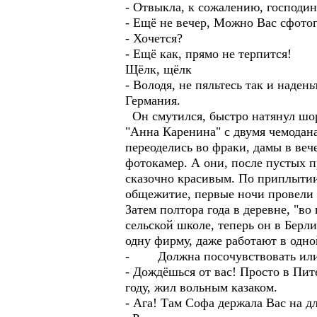
- Отвыкла, к сожалению, господин
- Ещё не вечер, Можно Вас сфото
- Хочется?
- Ещё как, прямо не терпится!
Щёлк, щёлк
- Володя, не пяльтесь так и наден
Германия.
Он смутился, быстро натянул шорт
"Анна Каренина" с двумя чемодана
переоделись во фраки, дамы в веч
фотокамер. А они, после пустых п
сказочно красивым. По приплытии 
общежитие, первые ночи провели 
Затем полтора года в деревне, "в
сельской школе, теперь он в Берл
одну фирму, даже работают в одно
- Должна посочувствовать или 
- Дождёшься от вас! Просто в Пит
году, жил вольным казаком.
- Ага! Там Софа держала Вас на д