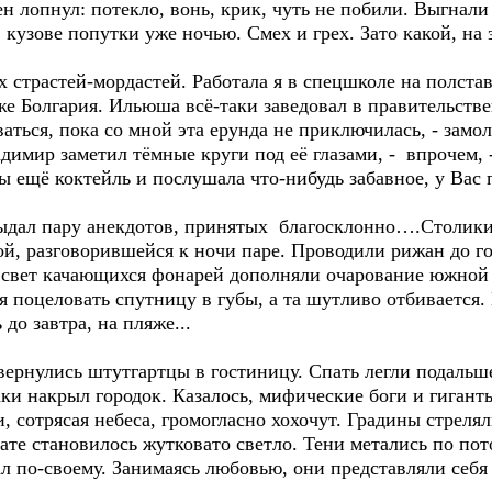
н лопнул: потекло, вонь, крик, чуть не побили. Выгнали 
в кузове попутки уже ночью. Смех и грех. Зато какой, на
 страстей-мордастей. Работала я в спецшколе на полстав
аже Болгария. Ильюша всё-таки заведовал в правительств
ваться, пока со мной эта ерунда не приключилась, - зам
димир заметил тёмные круги под её глазами, - впрочем, 
бы ещё коктейль и послушала что-нибудь забавное, у Вас
выдал пару анекдотов, принятых благосклонно….Столики 
й, разговорившейся к ночи паре. Проводили рижан до г
й свет качающихся фонарей дополняли очарование южной
я поцеловать спутницу в губы, а та шутливо отбивается
до завтра, на пляже...
ернулись штутгартцы в гостиницу. Спать легли подальше
таки накрыл городок. Казалось, мифические боги и гигант
, сотрясая небеса, громогласно хохочут. Градины стрел
те становилось жутковато светло. Тени метались по пот
л по-своему. Занимаясь любовью, они представляли себя