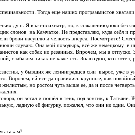
по специальности. Тогда ещё наших программистов хватал
их душ. Я врач-психиатр, но, к сожалению,пока без яз
нщик слонов на Камчатке. Не представляю, куда себя и 
если брови насуплю и челюсть вперёд. Посмотрите! Смеё
анюши сдуваю. Она мой поводырь, всё же немецкому в ш
нистов как собак не резанных. Впрочем, мы в отпуске. З
шой, слабаком никак не кажетесь. Знаю одно, кто хотел, 
здетны, у бывших же ленинградцев сын вырос, уже в уни
го. Впрочем, ей всегда нравились крупные, как покойны
 жилистым, но ростом чуть выше её, да и после четверт
ждения.
вора, он встал и пошёл в тень, под зонтик, к Татьяне.
кую, ладную её фигурку, пожалел, что они не одни. Она
м атакам?