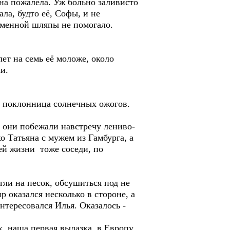
на пожалела. Уж больно заливисто
ла, будто её, Софы, и не
оменной шляпы не помогало.
ет на семь её моложе, около
и.
ая поклонница солнечных ожогов.
 они побежали навстречу лениво-
о Татьяна с мужем из Гамбурга, а
ней жизни тоже соседи, по
ли на песок, обсушиться под не
 оказался несколько в стороне, а
нтересовался Илья. Оказалось -
ах, наша первая вылазка в Европу.