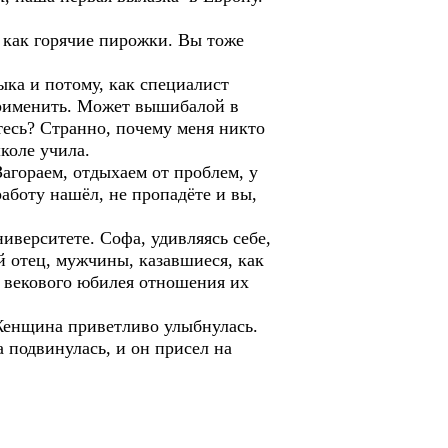
и как горячие пирожки. Вы тоже
ыка и потому, как специалист
применить. Может вышибалой в
тесь? Странно, почему меня никто
коле учила.
агораем, отдыхаем от проблем, у
работу нашёл, не пропадёте и вы,
верситете. Софа, удивляясь себе,
й отец, мужчины, казавшиеся, как
ь векового юбилея отношения их
 Женщина приветливо улыбнулась.
 подвинулась, и он присел на