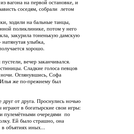
из вагона на первой остановке, и
 зависть соседям, собрали летом
ки, ходили на бальные танцы,
енной поликлинике, потом у него
олкла, закурила тоненькую дамскую
- натянутая улыбка,
 получается хорошо.
пустели, вечер заканчивался.
остиницы. Сладкие голоса певцов
 ночи. Оглянувшись, Софа
. Илья же по-прежнему был
 друг от друга. Проснулись ночью
ы играют в богатырские свои игры:
яли пулемётными очередями по
олку. Ей было страшно, она
 в объятиях иных...