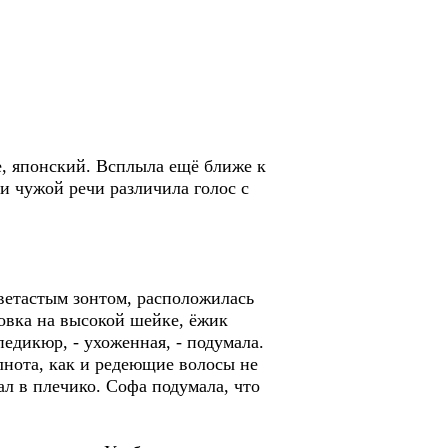
, японский. Всплыла ещё ближе к
ди чужой речи различила голос с
цветастым зонтом, расположилась
овка на высокой шейке, ёжик
едикюр, - ухоженная, - подумала.
лнота, как и редеющие волосы не
ал в плечико. Софа подумала, что