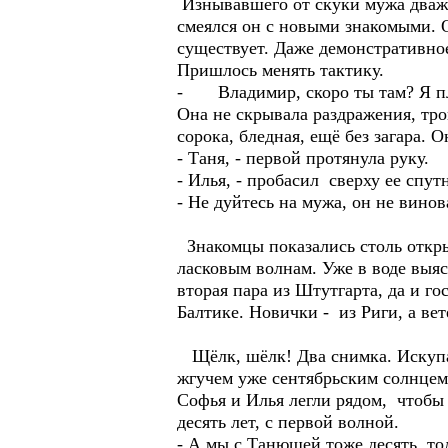
Изнывавшего от скуки мужа дважд
смеялся он с новыми знакомыми. О
существует. Даже демонстративно
Пришлось менять тактику.
- Владимир, скоро ты там? Я пла
Она не скрывала раздражения, тро
сорока, бледная, ещё без загара. 
- Таня, - первой протянула руку.
- Илья, - пробасил сверху ее спут
- Не дуйтесь на мужа, он не винов
Знакомцы показались столь откры
ласковым волнам. Уже в воде выяс
вторая пара из Штутгарта, да и г
Балтике. Новички - из Риги, а ве
Щёлк, шёлк! Два снимка. Искупав
жгучем уже сентябрьским солнцем.
Софья и Илья легли рядом, чтобы 
десять лет, с первой волной.
- А мы с Танюшей тоже десять, тол