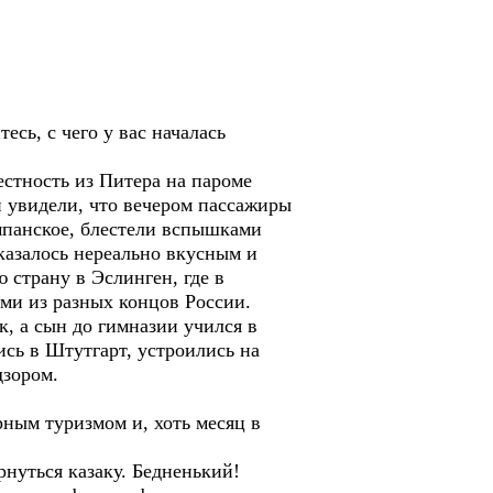
есь, с чего у вас началась
естность из Питера на пароме
и увидели, что вечером пассажиры
ампанское, блестели вспышками
казалось нереально вкусным и
 страну в Эслинген, где в
ми из разных концов России.
к, а сын до гимназии учился в
ись в Штутгарт, устроились на
дзором.
рным туризмом и, хоть месяц в
рнуться казаку. Бедненький!