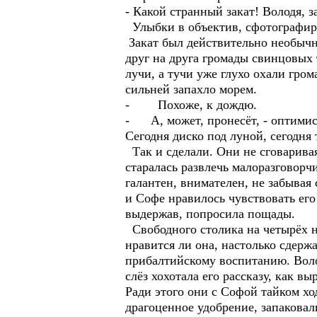
- Какой странный закат! Володя, з
Улыбки в объектив, сфотографиро
Закат был действительно необычны
друг на друга громады свинцовых 
лучи, а тучи уже глухо охали гр
сильней запахло морем.
- Похоже, к дождю.
- А, может, пронесёт, - оптимист
Сегодня диско под луной, сегодня
Так и сделали. Они не сговаривая
старалась развлечь малоразговорч
галантен, внимателен, не забывая
и Софе нравилось чувствовать его
выдержав, попросила пощады.
Свободного столика на четырёх не
нравится ли она, настолько сдерж
прибалтийскому воспитанию. Воло
слёз хохотала его рассказу, как в
Ради этого они с Софой тайком х
драгоценное удобрение, запаковал