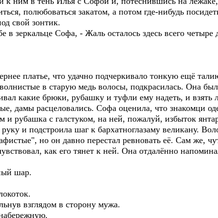
 к ним в тень Илья с Софой и, потеснившись на лежаке
ться, полюбоваться закатом, а потом где-нибудь посидет
под свой зонтик.
бе в зеркальце Софа, - Жаль осталось здесь всего четыр
ернее платье, что удачно подчеркивало тонкую ещё тали
 волнистые в старую медь волосы, подкрасилась. Она был
ивал какие брюки, рубашку и туфли ему надеть, и взять 
е, дамы расцеловались. Софа оценила, что знакомци оде
м и рубашка с галстуком, на ней, пожалуй, избыток янт
руку и подстроила шаг к бархатноглазаму великану. Воло
истые", но он давно перестал ревновать её. Сам же, чут
увствовал, как его тянет к ней. Она отдалённо напоми
ный шар.
локоток.
ельнув взглядом в сторону мужа.
набережную.