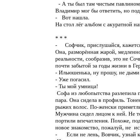
- А ты был там чистым павлином,
Владимир мог бы ответить, но под
- Вот нашла.
На стол лёг альбом с акуратной
* * *
- Софчик, прислушайся, кажется
Она, разморённая жарой, медленн
реальности, сообразив, это не Соч
почти забытой за годы жизни в Г
- Ильюшенька, ну прошу, не дыми
- Уже погасил.
- Ты мой умница!
Софа из любопытства разлепила гл
пара. Она сидела в профиль. Тоне
рыжих волос. По-женски приметли
Мужчина сидел лицом к ней. Не т
портили впечатления. Похоже, под
новое знакомство, пожалуй, не ис
- Если не лень, Вовчик, узнай к