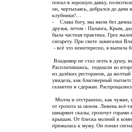
попал в хорошую давку, полиэтиле
он, чертыхаясь, добрался до дачи 
клубники!…
- Слава богу, мы жили без дачных
друзья, летом - Паланга, Крым, д
была частная практика. Грех жало
сигарету. При свете зажигалки Вла
- всё это неинтересно, я выпила 
Владимир не стал лезть в душу, 
Расплатившись, подошли ко второ
из далёких ресторанов, да желты
увидела, как благоверный пытаетс
галантен и сдержан. Распрощались 
Молча и отстранено, как чужие, в
от грохота за окном. Ливень всё-
швыряют скалы, грохочут горами и
крышам. От блеска молний в комна
прижалась к мужу. Он понял сигна