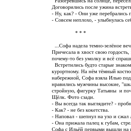
Разогревшись на солнце, пересели
Договорились после ужина встрети
- Ну, как? - Они уже перебрались 
- Совсем неплохо, - улыбнулась се
* * *
...Софа надела темно-зелёное веч
Причесала в хвост свою гордость,
почему-то без умолку и всё спраш
Встретились будто старые знакомы
курортному. На нём тёмный костю
набережной, Софа взяла Илью под 
нравились мужчины высокие, "шкаф
стройную, фигурку Татьяны и поч
Щёлк. Фото сзади.
- Вы всегда так выглядите? - проб
- Как? - не без кокетства.
- Наповал - шепнул на ухо и сжал 
- Она прижала палец к губам, стр
Софа с Ильёй первыми вышли на 