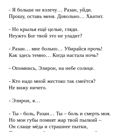
- Я больше не взлечу… Разан, уйди.
Прошу, оставь меня. Довольно… Хватит.
- Но крылья ещё целые, гляди.
Неужто Бог твой это не уладит?
- Разан… мне больно… Убирайся прочь!
Как здесь темно… Когда настала ночь?
- Опомнись, Элирон, на небе солнце.
- Кто надо мной жестоко так смеётся?
Не вижу ничего.
- Элирон, я…
- Ты - боль, Разан… Ты – боль и смерть моя.
Но мои губы помнят жар твой пылкий –
Он слаще мёда и страшнее пытки,