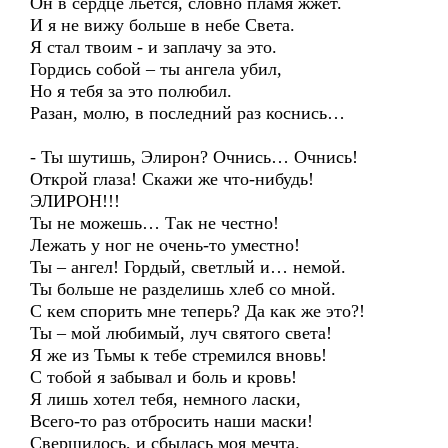
Он в сердце льётся, словно пламя жжёт.
И я не вижу больше в небе Света.
Я стал твоим - и заплачу за это.
Гордись собой – ты ангела убил,
Но я тебя за это полюбил.
Разан, молю, в последний раз коснись…
- Ты шутишь, Элирон? Очнись… Очнись!
Открой глаза! Скажи же что-нибудь!
ЭЛИРОН!!!
Ты не можешь… Так не честно!
Лежать у ног не очень-то уместно!
Ты – ангел! Гордый, светлый и… немой.
Ты больше не разделишь хлеб со мной.
С кем спорить мне теперь? Да как же это?!
Ты – мой любимый, луч святого света!
Я же из Тьмы к тебе стремился вновь!
С тобой я забывал и боль и кровь!
Я лишь хотел тебя, немного ласки,
Всего-то раз отбросить наши маски!
Свершилось, и сбылась моя мечта.