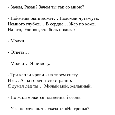
- Зачем, Разан? Зачем ты так со мною?
- Поймёшь быть может… Подожди чуть-чуть.
Немного глубже… В сердце… Жар по коже.
На что, Элирон, эта боль похожа?
- Молчи…
- Ответь…
- Молчи… Я не могу.
- Три капли крови - на твоем снегу.
И я… А ты горяч и это странно.
Я думал лёд ты… Милый мой, желанный.
- По жилам льётся пламенный огонь.
- Уже не хочешь ты сказать: «Не тронь»?