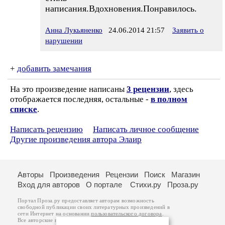
написания.Вдохновения.Понравилось.
Анна Лукьяненко
24.06.2014 21:57
Заявить о
нарушении
+
добавить замечания
На это произведение написаны
3 рецензии
, здесь
отображается последняя, остальные -
в полном
списке
.
Написать рецензию
Написать личное сообщение
Другие произведения автора Элаир
Авторы
Произведения
Рецензии
Поиск
Магазин
Вход для авторов
О портале
Стихи.ру
Проза.ру
Портал Проза.ру предоставляет авторам возможность
свободной публикации своих литературных произведений в
сети Интернет на основании
пользовательского договора
.
Все авторские права на произведения принадлежат авторам