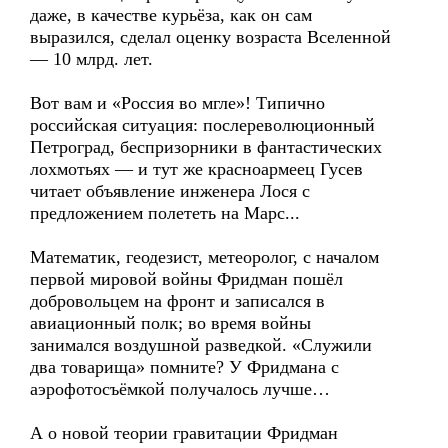
даже, в качестве курьёза, как он сам
выразился, сделал оценку возраста Вселенной
— 10 млрд. лет.
Вот вам и «Россия во мгле»! Типично
российская ситуация: послереволюционный
Петроград, беспризорники в фантастических
лохмотьях — и тут же красноармеец Гусев
читает объявление инженера Лося с
предложением полететь на Марс...
Математик, геодезист, метеоролог, с началом
первой мировой войны Фридман пошёл
добровольцем на фронт и записался в
авиационный полк; во время войны
занимался воздушной разведкой. «Служили
два товарища» помните? У Фридмана с
аэрофотосъёмкой получалось лучше…
А о новой теории гравитации Фридман