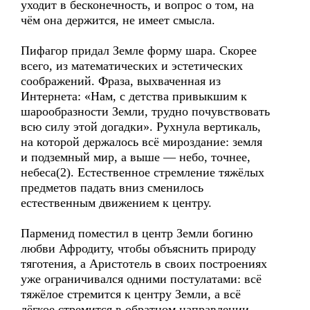
уходит в бесконечность, и вопрос о том, на
чём она держится, не имеет смысла.
Пифагор придал Земле форму шара. Скорее
всего, из математических и эстетических
соображений. Фраза, выхваченная из
Интернета: «Нам, с детства привыкшим к
шарообразности Земли, трудно почувствовать
всю силу этой догадки». Рухнула вертикаль,
на которой держалось всё мироздание: земля
и подземный мир, а выше — небо, точнее,
небеса(2). Естественное стремление тяжёлых
предметов падать вниз сменилось
естественным движением к центру.
Парменид поместил в центр Земли богиню
любви Афродиту, чтобы объяснить природу
тяготения, а Аристотель в своих построениях
уже ограничивался одними постулатами: всё
тяжёлое стремится к центру Земли, а всё
лёгкое стремится в обратном направлении.