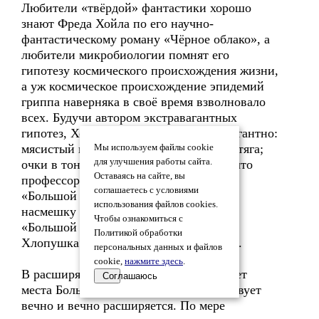
Любители «твёрдой» фантастики хорошо
знают Фреда Хойла по его научно-
фантастическому роману «Чёрное облако», а
любители микробиологии помнят его
гипотезу космического происхождения жизни,
а уж космическое происхождение эпидемий
гриппа наверняка в своё время взволновало
всех. Будучи автором экстравагантных
гипотез, Хойл и сам выглядел экстравагантно:
мясистый нос — сразу видно, что работяга;
Мы используем файлы cookie
для улучшения работы сайта.
очки в тонкой оправе — сразу видно, что
Оставаясь на сайте, вы
профессор... Он же придумал термин
соглашаетесь с условиями
«Большой Взрыв» — брошено было в
использования файлов cookies.
насмешку («Big Bang» переводится как
Чтобы ознакомиться с
«Большой Хлопок», или «Большая
Политикой обработки
Хлопушка»), но всем понравилось (10).
персональных данных и файлов
cookie,
нажмите здесь
.
В расширяющейся Вселенной Хойла нет
Соглашаюсь
места Большому Взрыву — она существует
вечно и вечно расширяется. По мере