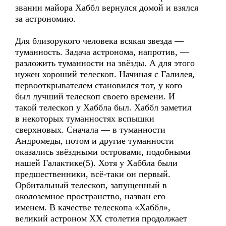
звании майора Хаббл вернулся домой и взялся
за астрономию.
Для близорукого человека всякая звезда —
туманность. Задача астронома, напротив, —
разложить туманности на звёзды. А для этого
нужен хороший телескоп. Начиная с Галилея,
первооткрывателем становился тот, у кого
был лучший телескоп своего времени. И
такой телескоп у Хаббла был. Хаббл заметил
в некоторых туманностях вспышки
сверхновых. Сначала — в туманности
Андромеды, потом и другие туманности
оказались звёздными островами, подобными
нашей Галактике(5). Хотя у Хаббла были
предшественники, всё-таки он первый.
Орбитальный телескоп, запущенный в
околоземное пространство, назван его
именем. В качестве телескопа «Хаббл»,
великий астроном XX столетия продолжает