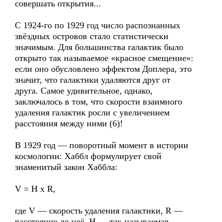
совершать открытия...
С 1924-го по 1929 год число распознанных
звёздных островов стало статистически
значимым. Для большинства галактик было
открыто так называемое «красное смещение»:
если оно обусловлено эффектом Доплера, это
значит, что галактики удаляются друг от
друга. Самое удивительное, однако,
заключалось в том, что скорости взаимного
удаления галактик росли с увеличением
расстояния между ними (6)!
В 1929 год — поворотный момент в истории
космологии: Хаббл формулирует свой
знаменитый закон Хаббла:
V = H x R,
где V — скорость удаления галактики, R —
расстояние до неё, H — так называемая