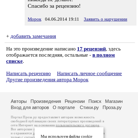
Спасибо за рецензию!
Морок
04.06.2014 19:11
Заявить о нарушении
+
добавить замечания
На это произведение написано
17 рецензий
, здесь
отображается последняя, остальные -
в полном
списке
.
Написать рецензию
Написать личное сообщение
Другие произведения автора Морок
Авторы
Произведения
Рецензии
Поиск
Магазин
Вход для авторов
О портале
Стихи.ру
Проза.ру
Портал Проза.ру предоставляет авторам возможность
свободной публикации своих литературных произведений в
сети Интернет на основании
пользовательского договора
.
Все авторские права на произведения принадлежат авторам
и охраняются
законом
. Перепечатка произведений возможна
Мы используем файлы cookie
только с согласия его автора, к которому вы можете