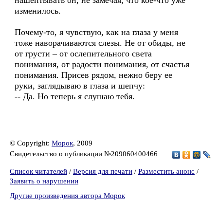
нашептывать он, не замечая, что кое-что уже
изменилось.
Почему-то, я чувствую, как на глаза у меня
тоже наворачиваются слезы. Не от обиды, не
от грусти – от ослепительного света
понимания, от радости понимания, от счастья
понимания. Присев рядом, нежно беру ее
руки, заглядываю в глаза и шепчу:
-- Да. Но теперь я слушаю тебя.
© Copyright:
Морок
, 2009
Свидетельство о публикации №209060400466
Список читателей
/
Версия для печати
/
Разместить анонс
/
Заявить о нарушении
Другие произведения автора Морок