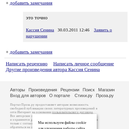
+
добавить замечания
это точно
Кассия Сенина
30.03.2011 12:46
Заявить о
нарушении
+
добавить замечания
Написать рецензию
Написать личное сообщение
Другие произведения автора Кассия Сенина
Авторы
Произведения
Рецензии
Поиск
Магазин
Вход для авторов
О портале
Стихи.ру
Проза.ру
Портал Проза.ру предоставляет авторам возможность
свободной публикации своих литературных произведений в
сети Интернет на основании
пользовательского договора
.
Все авторские права на произведения принадлежат авторам
и охраняются
законом
. Перепечатка произведений возможна
Мы используем файлы cookie
только с согласия его автора, к которому вы можете
обратиться на его авторской странице. Ответственность за
для улучшения работы сайта.