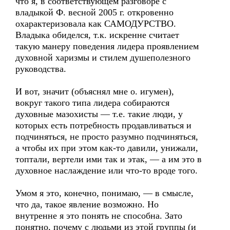
что я, в соответствующем разговоре с
владыкой Ф. весной 2005 г. откровенно
охарактеризовала как САМОДУРСТВО.
Владыка обиделся, т.к. искренне считает
такую манеру поведения лидера проявлением
духовной харизмы и стилем душеполезного
руководства.
И вот, значит (объяснял мне о. игумен),
вокруг такого типа лидера собираются
духовные мазохисты — т.е. такие люди, у
которых есть потребность продавливаться и
подчиняться, не просто разумно подчиняться,
а чтобы их при этом как-то давили, унижали,
топтали, вертели ими так и этак, — а им это в
духовное наслаждение или что-то вроде того.
Умом я это, конечно, понимаю, — в смысле,
что да, такое явление возможно. Но
внутренне я это понять не способна. Зато
понятно, почему с людьми из этой группы (и