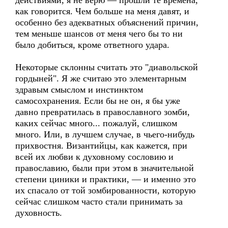
действиями, я не верю — прошли те времена,
как говорится. Чем больше на меня давят, и
особенно без адекватных объяснений причин,
тем меньше шансов от меня чего бы то ни
было добиться, кроме ответного удара.
Некоторые склонны считать это "диавольской
гордыней". Я же считаю это элементарным
здравым смыслом и инстинктом
самосохранения. Если бы не он, я бы уже
давно превратилась в православного зомби,
каких сейчас много... пожалуй, слишком
много. Или, в лучшем случае, в чьего-нибудь
прихвостня. Византийцы, как кажется, при
всей их любви к духовному сословию и
православию, были при этом в значительной
степени циники и практики, — и именно это
их спасало от той зомбированности, которую
сейчас слишком часто стали принимать за
духовность.