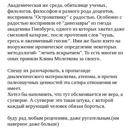
Академическая же среда, обиталище ученых,
филологов, философов и разного рода доцентов,
восприняла "Островитянку" с радостью. Особенно с
радостью восприняли её "динозавры" из гнезда
академика Гинзбурга, одного из которых хватил даже
смеховой катарзис, после прочтения слов "чушь,
ересь и лжеименный гнозис". Ими же было взято на
вооружение ироническое определение некоторых
методологий- "лечить вскрытием". То есть многие из
оных приняли Клима Молоткова за своего.
Спешу их разочаровать, к пропаганде
диалектического материализма, атеизма, и прочих
палеонаучных ценностей эта сатира отношения не
имеет.
Хотел бы напомнить, что тут обсмеивается не вера, а
суеверие. А суеверие это такая штука, с которой
каждый верующий человек обязан бороться.
буду рад любым рецензиям, даже ругательным.(им
наверное даже больше)