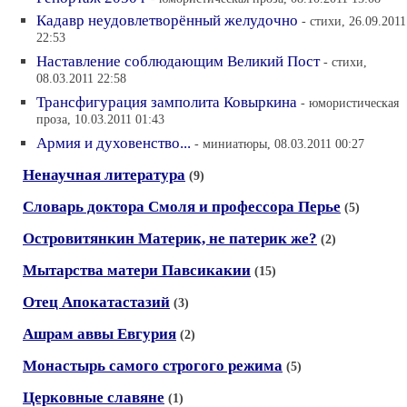
Кадавр неудовлетворённый желудочно
- стихи, 26.09.2011
22:53
Наставление соблюдающим Великий Пост
- стихи,
08.03.2011 22:58
Трансфигурация замполита Ковыркина
- юмористическая
проза, 10.03.2011 01:43
Армия и духовенство...
- миниатюры, 08.03.2011 00:27
Ненаучная литература
(9)
Словарь доктора Смоля и профессора Перье
(5)
Островитянкин Материк, не патерик же?
(2)
Мытарства матери Павсикакии
(15)
Отец Апокатастазий
(3)
Ашрам аввы Евгурия
(2)
Монастырь самого строгого режима
(5)
Церковные славяне
(1)