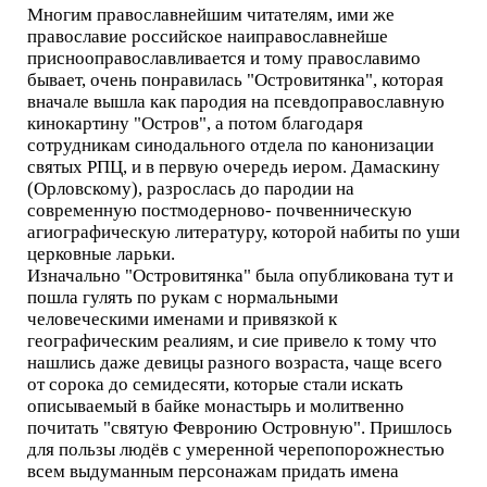
Многим православнейшим читателям, ими же
православие российское наиправославнейше
приснооправославливается и тому православимо
бывает, очень понравилась "Островитянка", которая
вначале вышла как пародия на псевдоправославную
кинокартину "Остров", а потом благодаря
сотрудникам синодального отдела по канонизации
святых РПЦ, и в первую очередь иером. Дамаскину
(Орловскому), разрослась до пародии на
современную постмодерново- почвенническую
агиографическую литературу, которой набиты по уши
церковные ларьки.
Изначально "Островитянка" была опубликована тут и
пошла гулять по рукам с нормальными
человеческими именами и привязкой к
географическим реалиям, и сие привело к тому что
нашлись даже девицы разного возраста, чаще всего
от сорока до семидесяти, которые стали искать
описываемый в байке монастырь и молитвенно
почитать "святую Февронию Островную". Пришлось
для пользы людёв с умеренной черепопорожнестью
всем выдуманным персонажам придать имена