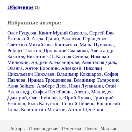
Обыденное
(3)
Избранные авторы:
Олег Гуцуляк
,
Квинт Муций Сцевола
,
Сергей Ёжа
Ёжинский
,
Алекс Гриин
,
Валентин Геращенко
,
Светлана Михайлова-Костыгова
,
Маша Пушкина
,
Роберт Тальсон
,
Прощание Славянки
,
Александр
Закатов
,
Византия-21
,
Кассия Сенина
,
Николай
Минюхин
,
Андрей Александровв
,
Анастасия Даль
,
Оланга
,
Антон Бородин
,
Аллексей
,
Николай
Николаевич Николаев
,
Владимир Кокшаров
,
София
Павлова
,
Ираида Трощенкова
,
Владимир Татаронис
,
Алик Зайцев
,
Альберт Деев
,
Иван Лупандин
,
Огай
Александр
,
Софья Непейвода
,
Алешъ
,
Медведев
Дмитрий
,
Олег Бубнофф
,
Юрий Лучко
,
Григорий
Еланцев
,
Яков Капустин
,
Сергей Пивень
,
Босоногий
Гоша
,
Константин Матаков
,
Антон Щепёткин
Авторы
Произведения
Рецензии
Поиск
Магазин