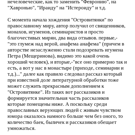
нечеловеческие, как то заменить "Февронию", на
"Хавронью", "Ираиду" на "Истероиду" и т.д.
С момента начала хождения "Островитянки" по
православному миру, автор получил от священников,
монахов, игуменов, семинаристов и просто
благочестивых мирян, два вида отзывов. первые,-
"это глумеж над верой, анафема анафема" (причем в
авторстве незаслуженно стали подозревать игумена
Петра (Мещеринова), видимо это какой очень
хороший человек), и вторые,-"все оно примерно так и
есть, а вот у нас в монастыре (приходе, семинарии и
т.д.)..." далее как правило следовал рассказ который
при известной доле литературной обработки тоже
может служить прекрасным дополнением к
"Островитянке". Из таких вот рассказиков и
формируется значительная часть рассказиков
которые помещены ниже. А поскольку среди
православных верующих людей с живым чувством
юмора оказалось намного больше чем без оного, то
количество баек, быличек и рассказиков обещает
умножаться.