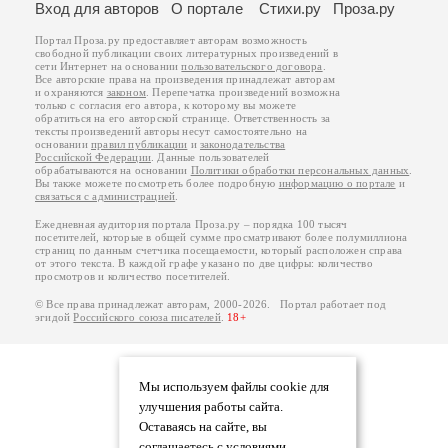
Вход для авторов
О портале
Стихи.ру
Проза.ру
Портал Проза.ру предоставляет авторам возможность
свободной публикации своих литературных произведений в
сети Интернет на основании
пользовательского договора
.
Все авторские права на произведения принадлежат авторам
и охраняются
законом
. Перепечатка произведений возможна
только с согласия его автора, к которому вы можете
обратиться на его авторской странице. Ответственность за
тексты произведений авторы несут самостоятельно на
основании
правил публикации
и
законодательства
Российской Федерации
. Данные пользователей
обрабатываются на основании
Политики обработки персональных данных
.
Вы также можете посмотреть более подробную
информацию о портале
и
связаться с администрацией
.
Ежедневная аудитория портала Проза.ру – порядка 100 тысяч
посетителей, которые в общей сумме просматривают более полумиллиона
страниц по данным счетчика посещаемости, который расположен справа
от этого текста. В каждой графе указано по две цифры: количество
просмотров и количество посетителей.
© Все права принадлежат авторам, 2000-2026. Портал работает под
эгидой
Российского союза писателей
.
18+
Мы используем файлы cookie для
улучшения работы сайта.
Оставаясь на сайте, вы
соглашаетесь с условиями