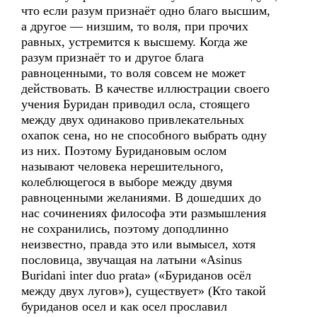
что если разум признаёт одно благо высшим,
а другое — низшим, то воля, при прочих
равных, устремится к высшему. Когда же
разум признаёт то и другое блага
равноценными, то воля совсем не может
действовать. В качестве иллюстрации своего
учения Буридан приводил осла, стоящего
между двух одинаково привлекательных
охапок сена, но не способного выбрать одну
из них. Поэтому Буридановым ослом
называют человека нерешительного,
колеблющегося в выборе между двумя
равноценными желаниями. В дошедших до
нас сочинениях философа эти размышления
не сохранились, поэтому доподлинно
неизвестно, правда это или вымысел, хотя
пословица, звучащая на латыни «Asinus
Buridani inter duo prata» («Буриданов осёл
между двух лугов»), существует» (Кто такой
буриданов осел и как осел прославил