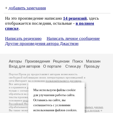
+
добавить замечания
На это произведение написано
14 рецензий
, здесь
отображается последняя, остальные -
в полном
списке
.
Написать рецензию
Написать личное сообщение
Другие произведения автора Джастмэн
Авторы
Произведения
Рецензии
Поиск
Магазин
Вход для авторов
О портале
Стихи.ру
Проза.ру
Портал Проза.ру предоставляет авторам возможность
свободной публикации своих литературных произведений в
сети Интернет на основании
пользовательского договора
.
Все авторские права на произведения принадлежат авторам
и охраняются
законом
. Перепечатка произведений возможна
Мы используем файлы cookie
только с согласия его автора, к которому вы можете
обратиться на его авторской странице. Ответственность за
для улучшения работы сайта.
тексты произведений авторы несут самостоятельно на
Оставаясь на сайте, вы
основании
правил публикации
и
законодательства
Российской Федерации
. Данные пользователей
соглашаетесь с условиями
обрабатываются на основании
Политики обработки персональных данных
.
использования файлов cookies.
Вы также можете посмотреть более подробную
информацию о портале
и