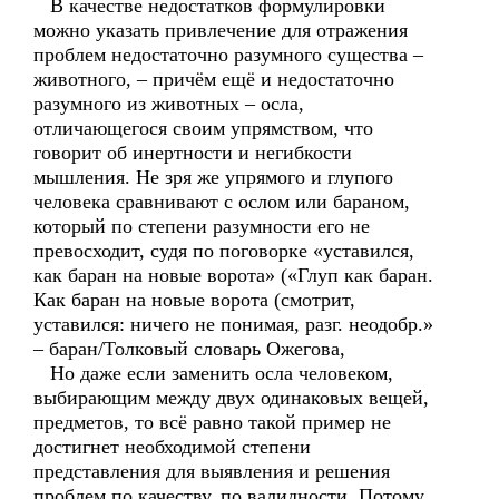
В качестве недостатков формулировки
можно указать привлечение для отражения
проблем недостаточно разумного существа –
животного, – причём ещё и недостаточно
разумного из животных – осла,
отличающегося своим упрямством, что
говорит об инертности и негибкости
мышления. Не зря же упрямого и глупого
человека сравнивают с ослом или бараном,
который по степени разумности его не
превосходит, судя по поговорке «уставился,
как баран на новые ворота» («Глуп как баран.
Как баран на новые ворота (смотрит,
уставился: ничего не понимая, разг. неодобр.»
– баран/Толковый словарь Ожегова,
Но даже если заменить осла человеком,
выбирающим между двух одинаковых вещей,
предметов, то всё равно такой пример не
достигнет необходимой степени
представления для выявления и решения
проблем по качеству, по валидности. Потому