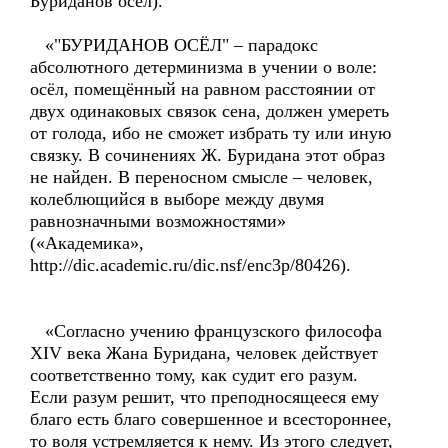
Буриданов осёл).
«"БУРИДАНОВ ОСЁЛ" – парадокс
абсолютного детерминизма в учении о воле:
осёл, помещённый на равном расстоянии от
двух одинаковых связок сена, должен умереть
от голода, ибо не сможет избрать ту или иную
связку. В сочинениях Ж. Буридана этот образ
не найден. В переносном смысле – человек,
колеблющийся в выборе между двумя
равнозначными возможностями»
(«Академика»,
http://dic.academic.ru/dic.nsf/enc3p/80426).
«Согласно учению французского философа
XIV века Жана Буридана, человек действует
соответственно тому, как судит его разум.
Если разум решит, что преподносящееся ему
благо есть благо совершенное и всестороннее,
то воля устремляется к нему. Из этого следует,