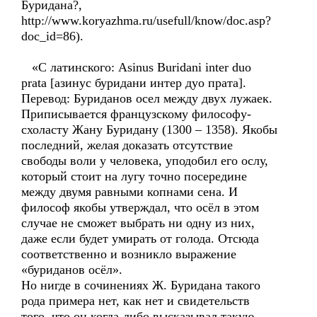
Буридана?,
http://www.koryazhma.ru/usefull/know/doc.asp?
doc_id=86).
«С латинского: Asinus Buridani inter duo
prata [азинус буридани интер дуо прата].
Перевод: Буриданов осел между двух лужаек.
Приписывается французскому философу-
схоласту Жану Буридану (1300 – 1358). Якобы
последний, желая доказать отсутствие
свободы воли у человека, уподобил его ослу,
который стоит на лугу точно посередине
между двумя равными копнами сена. И
философ якобы утверждал, что осёл в этом
случае не сможет выбрать ни одну из них,
даже если будет умирать от голода. Отсюда
соответственно и возникло выражение
«буриданов осёл».
Но нигде в сочинениях Ж. Буридана такого
рода примера нет, как нет и свидетельств
того, что он когда-либо высказывал такую