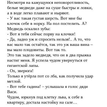
Несмотря на кажущуюся неповоротливость,
белые медведи даже на суше быстры и ловки,
а в воде легко плавают и ныряют.
- У вас такая густая шерсть. Вот мне бы
клочок себе в норку. На пол постелить. А?
Медведь оскалил зубы:
- Вот я тебя сейчас порву на клочки!
- Да, ладно уж и спросить нельзя!.. А то, что
вас мало так остаётся, так это уж ваша вина –
вы мало плодовиты. Вот так то.
Это так задело медведя, что он в два прыжка
настиг меня. Я успела чудом увернуться от
гигантской лапы.
- Ох, зверюга!
Только я утёрла пот со лба, как получила удар
метлой.
- Вот тебе гадина! – услышала я голос дяди
Васи.
Чудом, юркнув под клетку льва, к себе в
квартиру, достала настойку на сале…