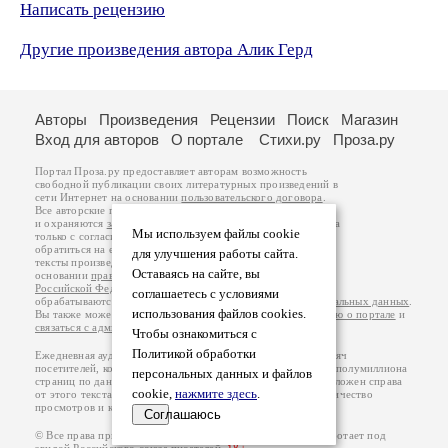
Написать рецензию
Другие произведения автора Алик Герд
Авторы
Произведения
Рецензии
Поиск
Магазин
Вход для авторов
О портале
Стихи.ру
Проза.ру
Портал Проза.ру предоставляет авторам возможность
свободной публикации своих литературных произведений в
сети Интернет на основании
пользовательского договора
.
Все авторские права на произведения принадлежат авторам
и охраняются
законом
. Перепечатка произведений возможна
Мы используем файлы cookie
только с согласия его автора, к которому вы можете
обратиться на его авторской странице. Ответственность за
для улучшения работы сайта.
тексты произведений авторы несут самостоятельно на
Оставаясь на сайте, вы
основании
правил публикации
и
законодательства
Российской Федерации
. Данные пользователей
соглашаетесь с условиями
обрабатываются на основании
Политики обработки персональных данных
.
использования файлов cookies.
Вы также можете посмотреть более подробную
информацию о портале
и
связаться с администрацией
.
Чтобы ознакомиться с
Политикой обработки
Ежедневная аудитория портала Проза.ру – порядка 100 тысяч
посетителей, которые в общей сумме просматривают более полумиллиона
персональных данных и файлов
страниц по данным счетчика посещаемости, который расположен справа
cookie,
нажмите здесь
.
от этого текста. В каждой графе указано по две цифры: количество
просмотров и количество посетителей.
Соглашаюсь
© Все права принадлежат авторам, 2000-2026. Портал работает под