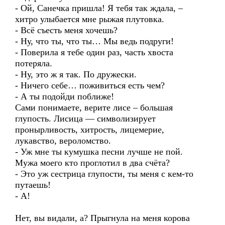
- Ой, Санечка пришла! Я тебя так ждала, –
хитро улыбается мне рыжая плутовка.
- Всё съесть меня хочешь?
- Ну, что ты, что ты… Мы ведь подруги!
- Поверила я тебе один раз, часть хвоста
потеряла.
- Ну, это ж я так. По дружески.
- Ничего себе… поживиться есть чем?
- А ты подойди поближе!
Сами понимаете, верите лисе – большая
глупость. Лисица — символизирует
пронырливость, хитрость, лицемерие,
лукавство, вероломство.
- Уж мне ты кумушка песни лучше не пой.
Мужа моего кто проглотил в два счёта?
- Это уж сестрица глупости, ты меня с кем-то
путаешь!
- А!
Нет, вы видали, а? Прыгнула на меня корова