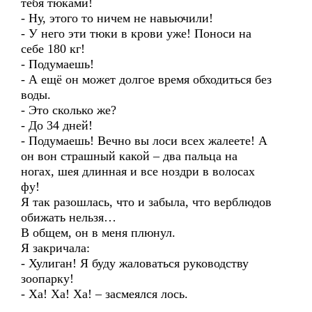
тебя тюками!
- Ну, этого то ничем не навьючили!
- У него эти тюки в крови уже! Поноси на
себе 180 кг!
- Подумаешь!
- А ещё он может долгое время обходиться без
воды.
- Это сколько же?
- До 34 дней!
- Подумаешь! Вечно вы лоси всех жалеете! А
он вон страшный какой – два пальца на
ногах, шея длинная и все ноздри в волосах
фу!
Я так разошлась, что и забыла, что верблюдов
обижать нельзя…
В общем, он в меня плюнул.
Я закричала:
- Хулиган! Я буду жаловаться руководству
зоопарку!
- Ха! Ха! Ха! – засмеялся лось.