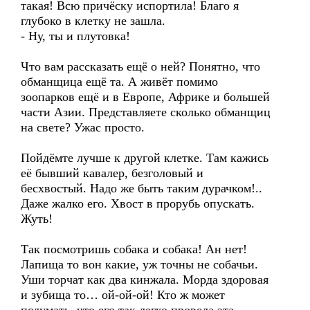
такая! Всю причёску испортила! Благо я
глубоко в клетку не зашла.
- Ну, ты и плутовка!
Что вам рассказать ещё о ней? Понятно, что
обманщица ещё та. А живёт помимо
зоопарков ещё и в Европе, Африке и большей
части Азии. Представляете сколько обманщиц
на свете? Ужас просто.
Пойдёмте лучше к другой клетке. Там кажись
её бывший кавалер, безголовый и
бесхвостый. Надо же быть таким дурачком!..
Даже жалко его. Хвост в прорубь опускать.
Жуть!
Так посмотришь собака и собака! Ан нет!
Лапища то вон какие, уж точны не собачьи.
Уши торчат как два кинжала. Морда здоровая
и зубища то… ой-ой-ой! Кто ж может