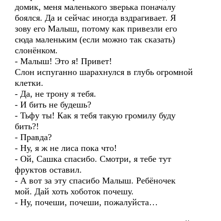
домик, меня маленького зверька поначалу
боялся. Да и сейчас иногда вздрагивает. Я
зову его Малыш, потому как привезли его
сюда маленьким (если можно так сказать)
слонёнком.
- Малыш! Это я! Привет!
Слон испуганно шарахнулся в глубь огромной
клетки.
- Да, не трону я тебя.
- И бить не будешь?
- Тьфу ты! Как я тебя такую громилу буду
бить?!
- Правда?
- Ну, я ж не лиса пока что!
- Ой, Сашка спасибо. Смотри, я тебе тут
фруктов оставил.
- А вот за эту спасибо Малыш. Ребёночек
мой. Дай хоть хоботок почешу.
- Ну, почеши, почеши, пожалуйста…