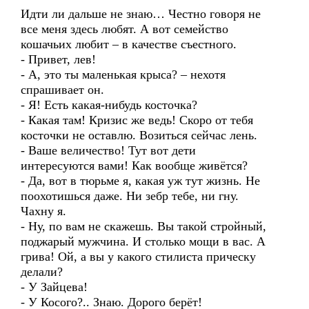
Идти ли дальше не знаю… Честно говоря не
все меня здесь любят. А вот семейство
кошачьих любит – в качестве съестного.
- Привет, лев!
- А, это ты маленькая крыса? – нехотя
спрашивает он.
- Я! Есть какая-нибудь косточка?
- Какая там! Кризис же ведь! Скоро от тебя
косточки не оставлю. Возиться сейчас лень.
- Ваше величество! Тут вот дети
интересуются вами! Как вообще живётся?
- Да, вот в тюрьме я, какая уж тут жизнь. Не
поохотишься даже. Ни зебр тебе, ни гну.
Чахну я.
- Ну, по вам не скажешь. Вы такой стройный,
поджарый мужчина. И столько мощи в вас. А
грива! Ой, а вы у какого стилиста прическу
делали?
- У Зайцева!
- У Косого?.. Знаю. Дорого берёт!