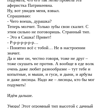
подумать, что его так легко провела эта
аферистка Патрикеевна.
Ну, вот увидев меня, взвыл.
Спрашиваю:
- Чего воешь, дурашка?
Теперь молчит. Только зубы свои скалит. С
этим сильно не поговоришь. Странный тип.
- Это я Сашка! Привет!
- Р-р-р-р-р-р-р…
- Понятно всё с тобой… Не в настроении
значит.
Да и мне он, честно говоря, тоже не друг –
тоже скушать не против. А вообще в еде волк
очень даже любит разнообразие – тут тебе и
копытные, и мыши, и гуси, и дыни, и арбузы
и даже лисицы. Надо же – лисицы, кто бы мог
подумать!
Идём дальше.
Умора! Этот огромный тип высотой с дачный