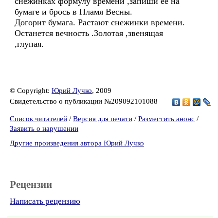
снежинках формулу времени ,запиши ее на
бумаге и брось в Пламя Весны.
Догорит бумага. Растают снежинки времени.
Останется вечность .Золотая ,звенящая
,глупая.
© Copyright:
Юрий Лучко
, 2009
Свидетельство о публикации №209092101088
Список читателей
/
Версия для печати
/
Разместить анонс
/
Заявить о нарушении
Другие произведения автора Юрий Лучко
Рецензии
Написать рецензию