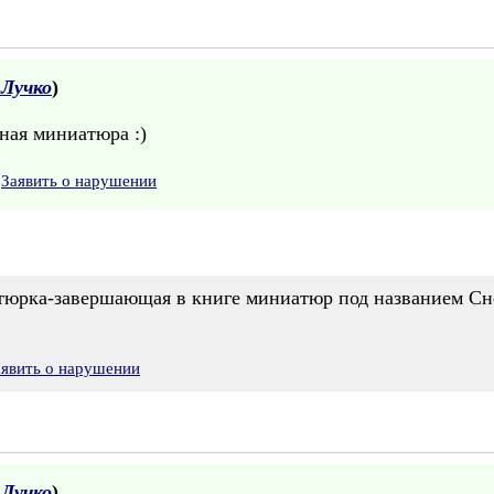
Лучко
)
ная миниатюра :)
Заявить о нарушении
атюрка-завершающая в книге миниатюр под названием С
аявить о нарушении
Лучко
)