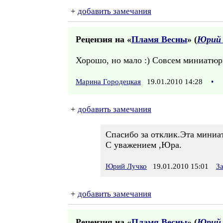
+
добавить замечания
Рецензия на «
Пламя Весны
» (
Юрий 
Хорошо, но мало :) Совсем миниатюр
Марина Городецкая
19.01.2010 14:28
•
+
добавить замечания
Спасибо за отклик.Эта мини
С уважением ,Юра.
Юрий Лучко
19.01.2010 15:01
З
+
добавить замечания
Рецензия на «
Пламя Весны
» (
Юрий 