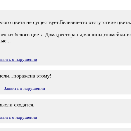
елого цвета не существует.Белизна-это отстутствие цвет
оек из белого цвета.Дома,рестораны,машины,скамейки-вс
ые...
аявить о нарушении
сли...поражена этому!
Заявить о нарушении
ысли сходятся.
аявить о нарушении