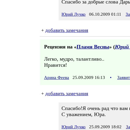
Спасибо за добрые слова Дарь
Юрий Лучко
06.10.2009 01:11
За
+
добавить замечания
Рецензия на «
Пламя Весны
» (
Юрий 
Легко, мудро, талантливо..
Нравится!
Арина Феева
25.09.2009 16:13
•
Заяви
+
добавить замечания
Спасибо!Я очень рад что вам 
C уважением, Юра.
Юрий Лучко
25.09.2009 18:02
З