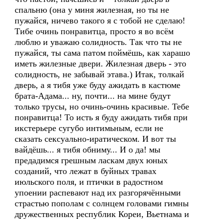
спальню (она у миня жилезная, но ты не
пужайся, ничево такого я с тобой не сделаю!
Тибе очинь понравитца, просто я во всём
люблю и уважаю солидность. Так что ты не
пужайся, ты сама патом поймёшь, как харашо
иметь жилезные двери. Жилезная дверь - это
солидность, не забывай этава.) Итак, толкай
дверь, а я тибя уже буду ажидать в кастюме
брата-Адама... ну, почти... на мине будут
только трусы, но очинь-очинь красивые. Тебе
понравитца! То исть я буду ажидать тибя при
икстерьере сугубо интимьным, если не
сказать сексуально-иратическом. И вот ты
вайдёшь... я тибя обниму... И о да! мы
предадимся грешным ласкам двух юных
созданий, что лежат в буйных травах
июльского поля, и птички в радостном
упоении распевают над их разгорячёнными
страстью пополам с солнцем головами гимны
дружественных республик Кореи, Вьетнама и