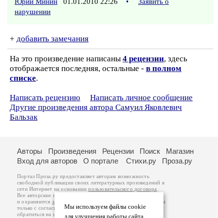
Юрий Минин
01.01.2010 22:26
•
Заявить о
нарушении
+
добавить замечания
На это произведение написаны
4 рецензии
, здесь
отображается последняя, остальные -
в полном
списке
.
Написать рецензию
Написать личное сообщение
Другие произведения автора Самуил Яковлевич
Бальзак
Авторы
Произведения
Рецензии
Поиск
Магазин
Вход для авторов
О портале
Стихи.ру
Проза.ру
Портал Проза.ру предоставляет авторам возможность
свободной публикации своих литературных произведений в
сети Интернет на основании
пользовательского договора
.
Все авторские права на произведения принадлежат авторам
и охраняются
законом
. Перепечатка произведений возможна
Мы используем файлы cookie
только с согласия его автора, к которому вы можете
обратиться на его авторской странице. Ответственность за
для улучшения работы сайта.