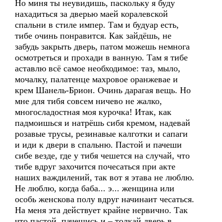
Но миня ты неувидишь, паскольку я буду
нахадиться за дверью маей коралевской
спальни в стиле импер. Там и будуар есть,
тибе очинь понравится. Как зайдёшь, не
забудь закрыть дверь, патом можешь немнога
осмотреться и прохади в ванную. Там я тибе
аставлю всё самое необходимое: таз, мыло,
мочалку, палатенце махровое оранжевае и
крем Шанель-Брион. Очинь дарагая вещь. Но
мне для тибя совсем ничево не жалко,
многосладостная моя курочка! Итак, как
падмоишься и натрёшь сибя кремом, надевай
розавые трусы, резинавые калготки и сапаги
и иди к двери в спальню. Пастой и пачеши
сибе везде, где у тибя чешется на случай, что
тибе вдруг захочится почесаться при акте
наших важдилений, так вот я этава не люблю.
Не люблю, когда баба... э... женщина или
особь женскова полу вдруг начинаит чесаться.
На меня эта действует крайне нервично. Так
что пастой, пачешись и – толкай дверь в