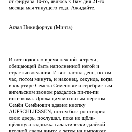
от фируара 10-го, явлюсь к Вам дня 21-го
месяца мая тикущего года. Ажидайте.
Аглая Никифорчук (Мичта)
И вот подошло время нежной встречи,
обещающей быть наполненной негой и
страстью желания. И вот настал день, потом
час, потом минута, и наконец, секунда, когда
в квартире Семёна Семёновича серебристым
ангельским звоном раздалось пи-пи-пи
интеркома. Дрожащим мохнатым перстом
Семён Семёнович вдавил кнопку
AUFSCHLIESSEN, потом быстро отворил
свою дверь, послушал, пока не щёлк-
щёлкнула задвижка галактически-далёкой
входной двери внизу, а затем на цыпочках