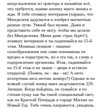
когда вылезешь из трактора и вазьмёшь всё,
что требуется, нажми кнопку маего звонка и
жди. Я тибе отомкну интерьком (харашо, что
Миндилеев дадумался и изобрел магнитные
разные лучи. Умный был мужик. Дажи и
представить сибе не могу, чтобы мы делали
без Миндилеева. Миня даже страх берёт!),
атамкну интереком и ты паднимайся на 15-й
этаж. Можишь пешком – лишние
салообразования они сами понимаешь не
вредно и порастрясти, но я эта так, к слову о
оздоровлении организма. Итак, паднимайся
на 15-й этаж и не звани – дверь я аставлю
открытой. (Помни, не - зва - ни! А нито
испортишь весь интим, компрэ?) Однако ж на
всякий случай номер маих апартаментов 229.
Запиши. Когда войдёшь, не пужайся: я по
стенам пущу как бы такой спициальный свет,
как на Красной Площади в городе Маскве на
Новый Год. Тибе очинь панравится, увидишь.