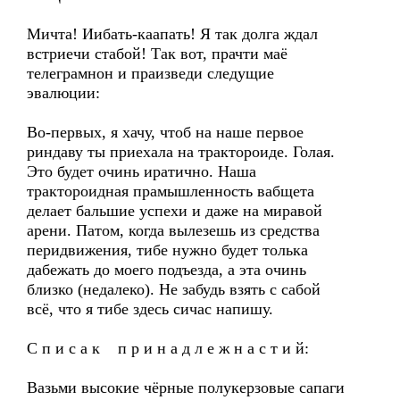
Мичта! Иибать-каапать! Я так долга ждал
встриечи стабой! Так вот, прачти маё
телеграмнон и праизведи следущие
эвалюции:
Во-первых, я хачу, чтоб на наше первое
риндаву ты приехала на трактороиде. Голая.
Это будет очинь иратично. Наша
трактороидная прамышленность вабщета
делает бальшие успехи и даже на миравой
арени. Патом, когда вылезешь из средства
перидвижения, тибе нужно будет толька
дабежать до моего подъезда, а эта очинь
близко (недалеко). Не забудь взять с сабой
всё, что я тибе здесь сичас напишу.
С п и с а к п р и н а д л е ж н а с т и й:
Вазьми высокие чёрные полукерзовые сапаги