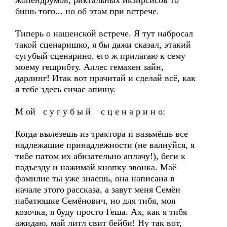
жопендрумов, риктальных икзирсисов то
бишь того... но об этам при встрече.
Типерь о нашенской встрече. Я тут набросал
такой сценаришко, я бы дажи сказал, этакий
сугубый сценарино, его ж прилагаю к сему
моему гешрибту. Аллес гемахен зайн,
дарлинг! Итак вот прачитай и сделай всё, как
я тебе здесь сичас апишу.
М ой с у г у б ы й с ц е н а р и н о:
Когда вылезешь из трактора и вазьмёшь все
надлежашие принадлежности (не валнуйся, я
тибе патом их абизательно аплачу!), беги к
падъезду и нажимай кнопку звонка. Маё
фамилие ты уже знаешь, она написана в
начале этого рассказа, а завут меня Семён
пабатюшке Семёнович, но для тибя, моя
козочка, я буду просто Геша. Ах, как я тибя
ажидаю, май литл свит бейби! Ну так вот,