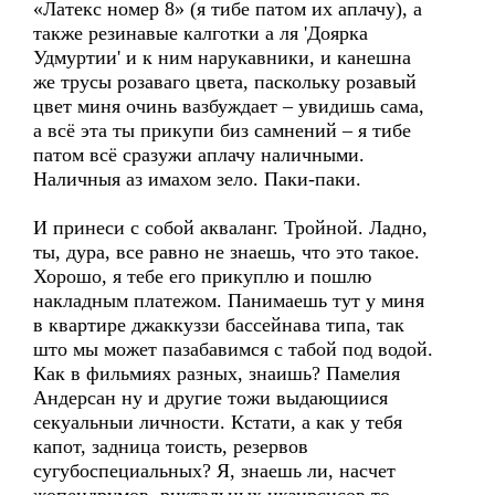
«Латекс номер 8» (я тибе патом их аплачу), а
также резинавые калготки а ля 'Доярка
Удмуртии' и к ним нарукавники, и канешна
же трусы розаваго цвета, паскольку розавый
цвет миня очинь вазбуждает – увидишь сама,
а всё эта ты прикупи биз самнений – я тибе
патом всё сразужи аплачу наличными.
Наличныя аз имахом зело. Паки-паки.
И принеси с собой акваланг. Тройной. Ладно,
ты, дура, все равно не знаешь, что это такое.
Хорошо, я тебе его прикуплю и пошлю
накладным платежом. Панимаешь тут у миня
в квартире джаккуззи бассейнава типа, так
што мы может пазабавимся с табой под водой.
Как в фильмиях разных, знаишь? Памелия
Андерсан ну и другие тожи выдающиися
секуальныи личности. Кстати, а как у тебя
капот, задница тоисть, резервов
сугубоспециальных? Я, знаешь ли, насчет