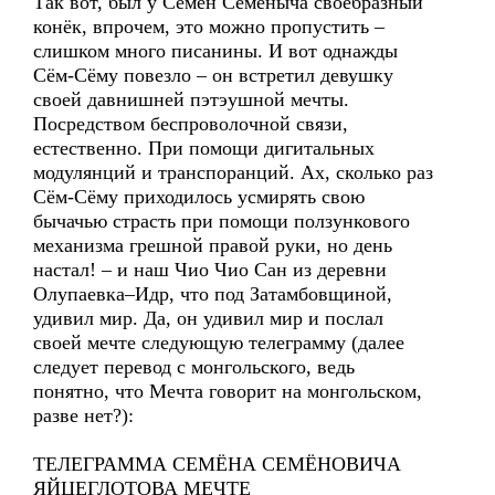
Так вот, был у Семён Семёныча своебразный
конёк, впрочем, это можно пропустить –
слишком много писанины. И вот однажды
Сём-Сёму повезло – он встретил девушку
своей давнишней пэтэушной мечты.
Посредством беспроволочной связи,
естественно. При помощи дигитальных
модулянций и транспоранций. Ах, сколько раз
Сём-Сёму приходилось усмирять свою
бычачью страсть при помощи ползункового
механизма грешной правой руки, но день
настал! – и наш Чио Чио Сан из деревни
Олупаевка–Идр, что под Затамбовщиной,
удивил мир. Да, он удивил мир и послал
своей мечте следующую телеграмму (далее
следует перевод с монгольского, ведь
понятно, что Мечта говорит на монгольском,
разве нет?):
ТЕЛЕГРАММА СЕМЁНА СЕМЁНОВИЧА
ЯЙЦЕГЛОТОВА МЕЧТЕ