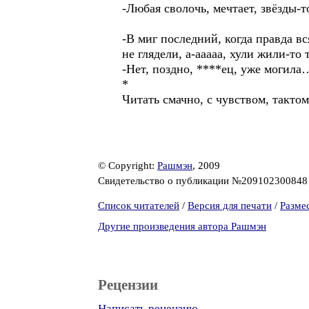
-Любая сволочь, мечтает, звёзды-т
-В миг последний, когда правда вс
не глядели, а-ааааа, хули жили-то 
-Нет, поздно, ****ец, уже могила
*
Читать смачно, с чувством, тактом
© Copyright:
Рашмэн
, 2009
Свидетельство о публикации №20910230084
Список читателей
/
Версия для печати
/
Разме
Другие произведения автора Рашмэн
Рецензии
Написать рецензию