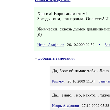
Хер им! Ворюганам етим!
Звезды, они, как правда! Она есть! И
Жимчески, сквозь дымок доминиканс
)))
Игорь Агафонов
26.10.2009 02:52
•
За
+
добавить замечания
Да, брат обнимаю тебя - Лена
Рашмэн
26.10.2009 11:34
Заявит
Да... знаю... но, как-то... т
Игорь Агафонов
27.10.2009 05:38