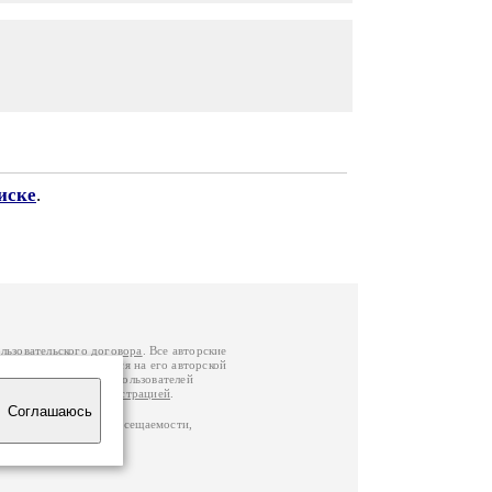
иске
.
льзовательского договора
. Все авторские
у вы можете обратиться на его авторской
й Федерации
. Данные пользователей
е
и
связаться с администрацией
.
Соглашаюсь
по данным счетчика посещаемости,