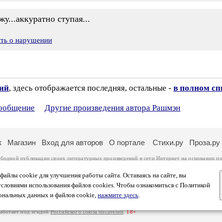
жу...аккуратно ступая...
ить о нарушении
зий
, здесь отображается последняя, остальные -
в полном сп
сообщение
Другие произведения автора Рашмэн
к
Магазин
Вход для авторов
О портале
Стихи.ру
Проза.ру
ободной публикации своих литературных произведений в сети Интернет на основании
по
ся
законом
. Перепечатка произведений возможна только с согласия его автора, к котором
ры несут самостоятельно на основании
правил публикации
и
законодательства Российско
айлы cookie для улучшения работы сайта. Оставаясь на сайте, вы
ональных данных
. Вы также можете посмотреть более подробную
информацию о портал
условиями использования файлов cookies. Чтобы ознакомиться с Политикой
тысяч посетителей, которые в общей сумме просматривают более полумиллиона страниц 
ональных данных и файлов cookie,
нажмите здесь
.
афе указано по две цифры: количество просмотров и количество посетителей.
работает под эгидой
Российского союза писателей
.
18+