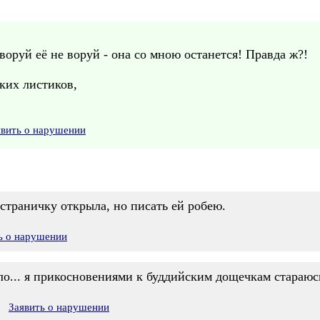
 воруй её не воруй - она со мною останется! Правда ж?!
ких листиков,
явить о нарушении
 страничку открыла, но писать ей робею.
ь о нарушении
яжело... я прикосновениями к буддийским дощечкам стараюсь
Заявить о нарушении