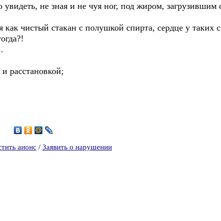
о увидеть, не зная и не чуя ног, под жиром, загрузившим 
я как чистый стакан с полушкой спирта, сердце у таких 
тогда?!
…
 и расстановкой;
8
стить анонс
/
Заявить о нарушении