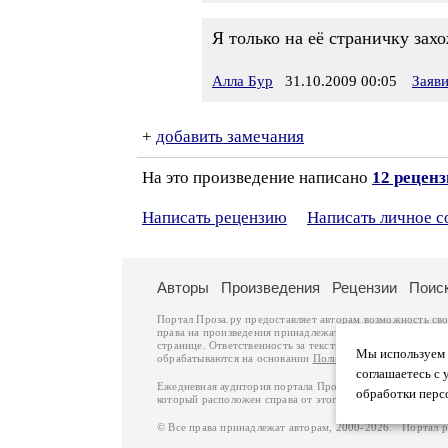
Я только на её страничку захо
Алла Бур
31.10.2009 00:05
Заяв
+
добавить замечания
На это произведение написано
12 рецен
Написать рецензию
Написать личное 
Авторы
Произведения
Рецензии
Поис
Портал Проза.ру предоставляет авторам возможность св
права на произведения принадлежат авторам и охраняют
странице. Ответственность за тексты произведений авто
Мы используем ф
обрабатываются на основании
Политики обработки перс
соглашаетесь с 
Ежедневная аудитория портала Проза.ру – порядка 100 
обработки перс
который расположен справа от этого текста. В каждой гр
© Все права принадлежат авторам, 2000-2026. Портал 