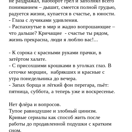
не раздражал, наоборот грел и заполнял всего
пониманием – дышит, смеется полной грудью,
радуется жизни, купается в счастье, в юности.
- Глаза с лучиками удивления.
- Распахнутые в мир и жадно вопрошающие –
что дальше? Кричащие - счастье ты рядом,
жизнь прекрасна, люди я люблю вас!...
- К сорока с красными руками прачки, в
затёртом халате.
- С присохшими крошками в уголках глаз. В
сеточке морщин, набрякших и красные с
утра понедельника до вечера.
- Запах борща и лёгкий фон перегара, пьёт:
пятница, суббота, а теперь уже и воскресенье.
Нет флёра и вопросов.
Тупое равнодушие и злобный цинизм.
Кривые сериалы как способ жить после
работы до продавленной подушки с кратким
сном.