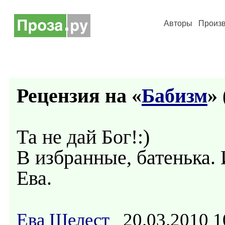
Авторы
Произ
Рецензия на «
Бабизм
» 
Та не дай Бог!:)
В избранные, батенька. 
Ева.
Ева Шелест
20.03.2010 