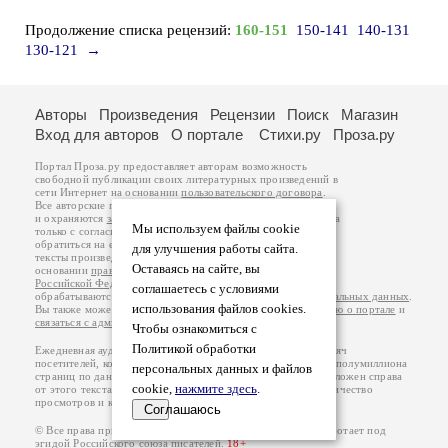
Продолжение списка рецензий:
160-151
150-141
140-131
130-121
→
Авторы
Произведения
Рецензии
Поиск
Магазин
Вход для авторов
О портале
Стихи.ру
Проза.ру
Портал Проза.ру предоставляет авторам возможность
свободной публикации своих литературных произведений в
сети Интернет на основании
пользовательского договора
.
Все авторские права на произведения принадлежат авторам
и охраняются
законом
. Перепечатка произведений возможна
Мы используем файлы cookie
только с согласия его автора, к которому вы можете
обратиться на его авторской странице. Ответственность за
для улучшения работы сайта.
тексты произведений авторы несут самостоятельно на
Оставаясь на сайте, вы
основании
правил публикации
и
законодательства
Российской Федерации
. Данные пользователей
соглашаетесь с условиями
обрабатываются на основании
Политики обработки персональных данных
.
использования файлов cookies.
Вы также можете посмотреть более подробную
информацию о портале
и
связаться с администрацией
.
Чтобы ознакомиться с
Политикой обработки
Ежедневная аудитория портала Проза.ру – порядка 100 тысяч
посетителей, которые в общей сумме просматривают более полумиллиона
персональных данных и файлов
страниц по данным счетчика посещаемости, который расположен справа
cookie,
нажмите здесь
.
от этого текста. В каждой графе указано по две цифры: количество
просмотров и количество посетителей.
Соглашаюсь
© Все права принадлежат авторам, 2000-2026. Портал работает под
эгидой
Российского союза писателей
.
18+