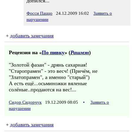
допился...
Фосси Паццо
24.12.2009 16:02
Заявить о
нарушении
+
добавить замечания
Рецензия на «
По пивку
» (
Рашмэн
)
"Золотой фазан" - дрянь сахарная!
"Старопрамен" - это весч! (Причём, не
"Златопрамен", а именно "старый")
А есть ещё...осьминожки вяленые
солёные..продаются на вес!...
Сидор Сидорчук
19.12.2009 08:05
•
Заявить о
нарушении
+
добавить замечания