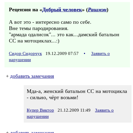
Рецензия на «
Добрый человек
» (
Рашмэн
)
А вот это - интересно само по себе.
Вне темы пародирования.
"армада одалисок"... это как...дамский батальон
СС на мотоциклах...:)
Сидор Сидорчук
19.12.2009 07:57
•
Заявить о
нарушении
+
добавить замечания
Мда-а, женский батальон СС на мотоцикла
- сильно, чёрт возьми!
Купер Виктор
21.12.2009 11:49
Заявить о
нарушении
+
добавить замечания