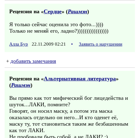
Рецензия на «
Сердце
» (
Рашмэн
)
Я только сейчас оценила это фото...))))
Только не меняй его, ладно?)))))))))))))))))
Алла Бур
22.11.2009 02:21
•
Заявить о нарушении
+
добавить замечания
Рецензия на «
Альтернативная литература
»
(
Рашмэн
)
Вы прямо как тот мифический бог лицедейства и
шуток...ЛАКИ, помните?
Говорят, он носил маску, а потом эта маска
оказалась отдельно он него...И кто оденет её,
маску ту, тот становиться таким же безбашенным
как тот ЛАКИ.
Не пробовали быть собой, а не ЛАКИ? :)