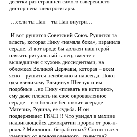
десятки раз страшней самого озверевшего
дисторшена электрогитары.
…если ты Пан – ты Пан внутри…
И вот рушится Советский Союз. Рушится та
власть, которая Нику «намяла бока», изранила
сердце. И вот вроде бы должен наш герой
плясать ритуальный танец, вместе с
вышедшими с кухонь диссидентами, на
обломках Великой Державы, которая – всем
ясно – рушится неизбежно и навсегда. Поют
оды «великому Ельцину» Шевчук и им
подобные…но Нику «плевать на историю»,
ему даже плевать на свое окровавленное
сердце – его больше беспокоит «сердце
Матери», Родина, ее судьба. И он
поддерживает ГКЧП!!! Что увидел в махине
надвигающейся демократии пророк от рок-н-
ролла? Миллионы безработных? Сотни тысяч
умерших от вседозволенного пьянства?