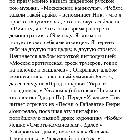
по праву можно назвать шедевром русской
рок-музыки, «Московские каникулы». «Ребята
задали такой драйв, - вспоминает Ник, - что я
просто почувствовал, что нахожусь сейчас не
в Видном, а в Чикаго во время расстрела
демонстрации в 69-м году. Я внезапно
почувствовал себя американцем. Я перенес
себя на другую площадку, в другую страну».
Начинается альбом короткой интродукцией:
«Москва эротическая, треск трузеров, говно
на палочке и Башлачев» . Открывает альбом
композиция « Печальный уличный блюз »,
далее следуют «Город на крови (Украли
праздник)», « Улялюм » (образ взят Ником из
творчества Эдгара По). Перед «Улялюм» Ник
читает отрывок из «Песни о Гайавате» Генри
Лонгфелло, посвящая эту эпитафию
погибшему в пьяной драке художнику «Кобы»
Лешке «Смерть-коммисарам». Далее «
Хабаровские дни », неистовая « Филька-
Шкворень », « Дежурный по небу», «