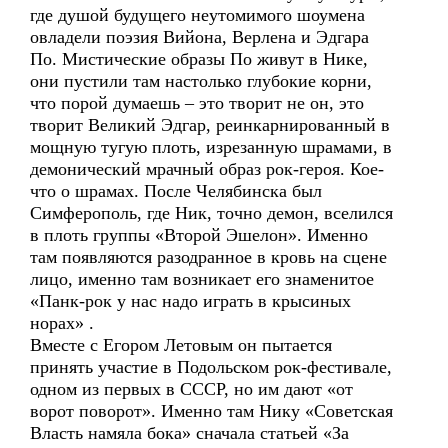
где душой будущего неутомимого шоумена
овладели поэзия Вийона, Верлена и Эдгара
По. Мистические образы По живут в Нике,
они пустили там настолько глубокие корни,
что порой думаешь – это творит не он, это
творит Великий Эдгар, реинкарнированный в
мощную тугую плоть, изрезанную шрамами, в
демонический мрачный образ рок-героя. Кое-
что о шрамах. После Челябинска был
Симферополь, где Ник, точно демон, вселился
в плоть группы «Второй Эшелон». Именно
там появляются разодранное в кровь на сцене
лицо, именно там возникает его знаменитое
«Панк-рок у нас надо играть в крысиных
норах» .
Вместе с Егором Летовым он пытается
принять участие в Подольском рок-фестивале,
одном из первых в СССР, но им дают «от
ворот поворот». Именно там Нику «Советская
Власть намяла бока» сначала статьей «За