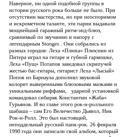
Наверное, ни одной подобной группы в
истории русского рока больше не было. При
отсутствии мастерства, но при неоспоримом
и искрометном таланте, эти парни выдавали
мощнейший гаражный ритм-энд-блюз,
сравнимый по звучанию и напору с
легендарным Stooges . Они собрались из
разных городов: Леха «Плюха» Плюснин из
Питера играл на гитаре и губной гармошке,
Леха «Пущ» Потапов заведовал скрипучей
жестью бас-гитары, гитарист Леха «Лысый»
Попов из Барнаула дополнял звуковой
колорит выверенными блюзовыми мазками и
уникальными риффами, ударной установкой
командовал сибиряк Константин «Жаба»
Гурьянов. И во главе этого рок-н-ролльного
шабаша – сам Его Величество Дьявол, Ник
Рок-н-Ролл. Это был настоящий,
неподдельный русский панк-рок. 26 февраля
1990 года они записали свой альбом, который