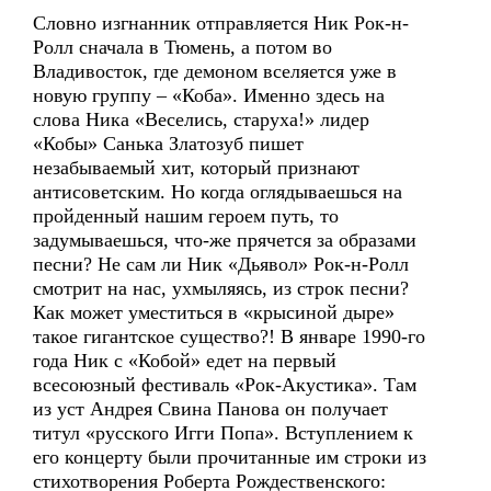
Словно изгнанник отправляется Ник Рок-н-
Ролл сначала в Тюмень, а потом во
Владивосток, где демоном вселяется уже в
новую группу – «Коба». Именно здесь на
слова Ника «Веселись, старуха!» лидер
«Кобы» Санька Златозуб пишет
незабываемый хит, который признают
антисоветским. Но когда оглядываешься на
пройденный нашим героем путь, то
задумываешься, что-же прячется за образами
песни? Не сам ли Ник «Дьявол» Рок-н-Ролл
смотрит на нас, ухмыляясь, из строк песни?
Как может уместиться в «крысиной дыре»
такое гигантское существо?! В январе 1990-го
года Ник с «Кобой» едет на первый
всесоюзный фестиваль «Рок-Акустика». Там
из уст Андрея Свина Панова он получает
титул «русского Игги Попа». Вступлением к
его концерту были прочитанные им строки из
стихотворения Роберта Рождественского: