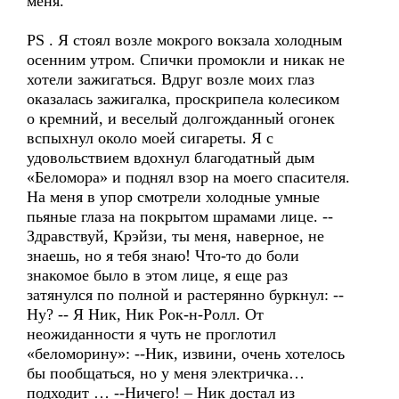
меня.
PS . Я стоял возле мокрого вокзала холодным
осенним утром. Спички промокли и никак не
хотели зажигаться. Вдруг возле моих глаз
оказалась зажигалка, проскрипела колесиком
о кремний, и веселый долгожданный огонек
вспыхнул около моей сигареты. Я с
удовольствием вдохнул благодатный дым
«Беломора» и поднял взор на моего спасителя.
На меня в упор смотрели холодные умные
пьяные глаза на покрытом шрамами лице. --
Здравствуй, Крэйзи, ты меня, наверное, не
знаешь, но я тебя знаю! Что-то до боли
знакомое было в этом лице, я еще раз
затянулся по полной и растерянно буркнул: --
Ну? -- Я Ник, Ник Рок-н-Ролл. От
неожиданности я чуть не проглотил
«беломорину»: --Ник, извини, очень хотелось
бы пообщаться, но у меня электричка…
подходит … --Ничего! – Ник достал из