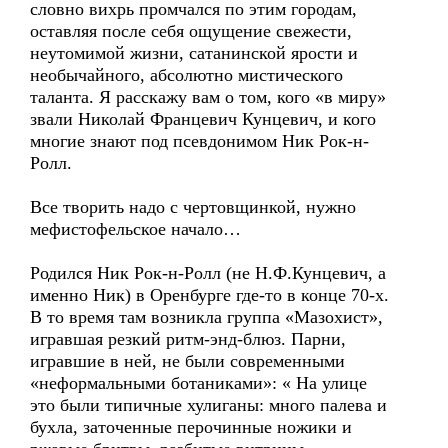
словно вихрь промчался по этим городам,
оставляя после себя ощущение свежести,
неутомимой жизни, сатанинской ярости и
необычайного, абсолютно мистического
таланта. Я расскажу вам о том, кого «в миру»
звали Николай Францевич Кунцевич, и кого
многие знают под псевдонимом Ник Рок-н-
Ролл.
Все творить надо с чертовщинкой, нужно
мефистофельское начало…
Родился Ник Рок-н-Ролл (не Н.Ф.Кунцевич, а
именно Ник) в Оренбурге где-то в конце 70-х.
В то время там возникла группа «Мазохист»,
игравшая резкий ритм-энд-блюз. Парни,
игравшие в ней, не были современными
«неформальными ботаниками»: « На улице
это были типичные хулиганы: много палева и
бухла, заточенные перочинные ножики и