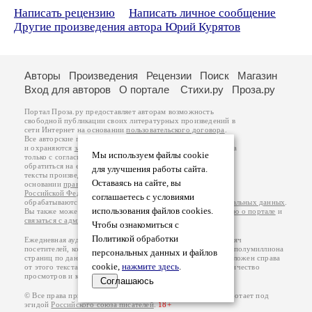
Написать рецензию
Написать личное сообщение
Другие произведения автора Юрий Курятов
Авторы
Произведения
Рецензии
Поиск
Магазин
Вход для авторов
О портале
Стихи.ру
Проза.ру
Портал Проза.ру предоставляет авторам возможность
свободной публикации своих литературных произведений в
сети Интернет на основании
пользовательского договора
.
Все авторские права на произведения принадлежат авторам
и охраняются
законом
. Перепечатка произведений возможна
Мы используем файлы cookie
только с согласия его автора, к которому вы можете
обратиться на его авторской странице. Ответственность за
для улучшения работы сайта.
тексты произведений авторы несут самостоятельно на
Оставаясь на сайте, вы
основании
правил публикации
и
законодательства
Российской Федерации
. Данные пользователей
соглашаетесь с условиями
обрабатываются на основании
Политики обработки персональных данных
.
использования файлов cookies.
Вы также можете посмотреть более подробную
информацию о портале
и
связаться с администрацией
.
Чтобы ознакомиться с
Политикой обработки
Ежедневная аудитория портала Проза.ру – порядка 100 тысяч
посетителей, которые в общей сумме просматривают более полумиллиона
персональных данных и файлов
страниц по данным счетчика посещаемости, который расположен справа
cookie,
нажмите здесь
.
от этого текста. В каждой графе указано по две цифры: количество
просмотров и количество посетителей.
Соглашаюсь
© Все права принадлежат авторам, 2000-2026. Портал работает под
эгидой
Российского союза писателей
.
18+