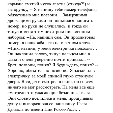
кармана смятый кусок газеты (откуда?!) и
авторучку, -- Я напишу тебе номер телефона,
обязательно мне позвони… Замерзшими
дрожащими руками он попытался написать
номер, но руки не слушались, и тогда он
ткнул в меня этим нехитрым письменным
набором: --На, напиши сам. Он продиктовал
номер, я нашкрябал его на газетном клочке…
--Ник, извини, у меня электричка подходит…
Он наклонил голову, ткнул пальцем мне в
глаза и очень уверенно почти приказал: --
Брат, позвони, понял? Я буду ждать, понял? --
Хорошо, обязательно позвоню. Я заскочил в
электричку, за моей спиной глухо стукнули
двери. Я сидел и смотрел в окно, но совсем
ничего не мог рассмотреть. На меня все еще
смотрели эти ужасающие бездонные глаза.
Они словно вселились в меня, прощупывая
душу и выворачивая ее наизнанку. Глаза
Дьявола по имени Ник Рок-н-Ролл…