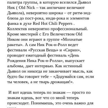
палитра группы, в которую вселился Дьявол
Ник ( Old Nick – так англичане величают
Дьявола), невероятно широка – от ритм-энд-
блюза до пост-рока, инди-рока и элементов
фанка в духе Red Hot Chili Peppers .
Коллектив невероятно профессиональный.
Кроме мистерий с Его Величеством Old
Ником они играют в группе «Мохнатые
ракеты». А сам Ник Рок-н-Ролл ведет
фестивали «Русская Вещь» и «Сирин»,
проводит ежегодный фестиваль «День
Рождения Ника Рок-н-Ролла», выпускает
альбомы, дает интервью. Как истинный
Дьявол он никогда не заканчивает мысль, как
будто бы говорит тебе – «Додумайся сам, если
ты человек, а не тварь дрожащая!».
И вот идешь теперь по знакам — просто по
знакам идешь, вот что со мной теперь
происходит. Понимаешь, это очень важно для