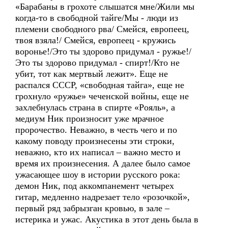
«Барабаны в грохоте слышатся мне/Жили мы
когда-то в свободной тайге/Мы - люди из
племени свободного рва/ Смейся, европеец,
твоя взяла!/ Смейся, европеец - кружись
воронье!/Это ты здорово придумал - ружье!/
Это ты здорово придумал - спирт!/Кто не
убит, тот как мертвый лежит». Еще не
распался СССР, «свободная тайга», еще не
грохнуло «ружье» чеченской войны, еще не
захлебнулась страна в спирте «Рояль», а
медиум Ник произносит уже мрачное
пророчество. Неважно, в честь чего и по
какому поводу произнесены эти строки,
неважно, кто их написал – важно место и
время их произнесения. А далее было самое
ужасающее шоу в истории русского рока:
демон Ник, под аккомпанемент четырех
гитар, медленно надрезает тело «розочкой»,
первый ряд забрызган кровью, в зале –
истерика и ужас. Акустика в этот день была в