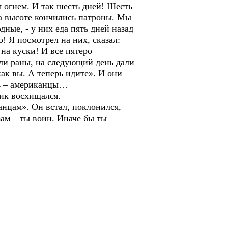
м огнем. И так шесть дней! Шесть
на высоте кончились патроны. Мы
ные, - у них еда пять дней назад
! Я посмотрел на них, сказал:
на куски! И все пятеро
али раны, на следующий день дали
как вы. А теперь идите». И они
шь – американцы…
ник восхищался.
ганцам». Он встал, поклонился,
зам – ты воин. Иначе бы ты