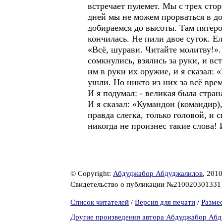
встречает пулемет. Мы с трех сто
дней мы не можем прорваться в до
добираемся до высоты. Там пятеро
кончилась. Не пили двое суток. Ел
«Всё, шурави. Читайте молитву!».
сомкнулись, взялись за руки, и в
им в руки их оружие, и я сказал: 
ушли. Но никто из них за всё вр
И я подумал: - великая была стра
И я сказал: «Кумандон (командир),
правда слегка, только головой, и 
никогда не произнес такие слова!
© Copyright:
Абдуджабор Абдуджалилов
, 201
Свидетельство о публикации №21002030133
Список читателей
/
Версия для печати
/
Разме
Другие произведения автора Абдуджабор Аб