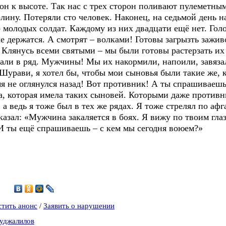
рон к высоте. Так нас с трех сторон поливают пулеметны
лину. Потеряли сто человек. Наконец, на седьмой день 
 молодых солдат. Каждому из них двадцати ещё нет. Голод
е держатся. А смотрят – волками! Готовы загрызть заживо
 Клянусь всеми святыми – мы были готовы растерзать их 
стали в ряд. Мужчины! Мы их накормили, напоили, завяз
«Шурави, я хотел бы, чтобы мои сыновья были такие же, 
емя не оглянулся назад! Вот противник! А ты спрашивае
на, которая имела таких сыновей. Которыми даже против
 а ведь я тоже был в тех же рядах. Я тоже стрелял по аф
сказал: «Мужчина закаляется в боях. Я вижу по твоим гла
 И ты ещё спрашиваешь – с кем мы сегодня воюем?»
0
1
стить анонс
/
Заявить о нарушении
дуджалилов