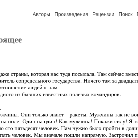
Авторы
Произведения
Рецензии
Поиск
тоящее
даже страны, которая нас туда посылала. Там сейчас вмес
витель сопредельного государства. Ничего там за двадца
 отношение людей к нам.
 одного из бывших известных полевых командиров.
.
 мужчины. Они только знают – ракеты. Мужчины так не во
 на поле! Один на один! Как мужчина! Покажи силу! Я т
о сто пятьдесят человек. Нам нужно было пройти в долин
пять человек. Мы вначале пошли напрямую. Застрочил пу