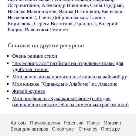
Островитянин
,
Александр Никишин
,
Саша Щедрый
,
Наталья Малиновская
,
Вадим Пятницкий
,
Вячеслав
Несмеянов 2
,
Гаянэ Добровольская
,
Галина
Кириллова
,
Серёга Высотник
,
Пранор 2
,
Валерий
Рощин
,
Валентина Семилет
Ссылки на другие ресурсы:
Очень ранние стихи
"Колесница Зла" разбитая на отдельные главы для
удобства чтения
Мои рецензии на прочитанные книги на лайвлиб.ру
Моя книжка "Однажды в Алабаме" на Амазоне
Живой журнал
Мой профиль на Бумажном Слоне (сайт для
начинающих писателей и законченных графоманов)
Авторы
Произведения
Рецензии
Поиск
Магазин
Вход для авторов
О портале
Стихи.ру
Проза.ру