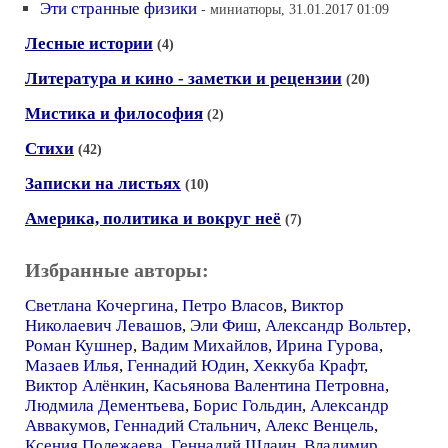
Эти странные физики
- миниатюры, 31.01.2017 01:09
Лесные истории
(4)
Литература и кино - заметки и рецензии
(20)
Мистика и философия
(2)
Стихи
(42)
Записки на листьях
(10)
Америка, политика и вокруг неё
(7)
Избранные авторы:
Светлана Кочергина
,
Петро Власов
,
Виктор
Николаевич Левашов
,
Эли Фиш
,
Александр Вольтер
,
Роман Кушнер
,
Вадим Михайлов
,
Ирина Гурова
,
Мазаев Илья
,
Геннадий Юдин
,
Хеккуба Крафт
,
Виктор Алёнкин
,
Касьянова Валентина Петровна
,
Людмила Дементьева
,
Борис Гольдин
,
Александр
Аввакумов
,
Геннадий Стальнич
,
Алекс Венцель
,
Ксения Полежаева
,
Геннадий Шлаин
,
Владимир