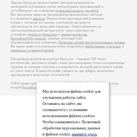
Портал Проза.ру предоставляет авторам возможность
свободной публикации своих литературных произведений в
сети Интернет на основании
пользовательского договора
.
Все авторские права на произведения принадлежат авторам
и охраняются
законом
. Перепечатка произведений возможна
только с согласия его автора, к которому вы можете
обратиться на его авторской странице. Ответственность за
тексты произведений авторы несут самостоятельно на
основании
правил публикации
и
законодательства
Российской Федерации
. Данные пользователей
обрабатываются на основании
Политики обработки персональных данных
.
Вы также можете посмотреть более подробную
информацию о портале
и
связаться с администрацией
.
Ежедневная аудитория портала Проза.ру – порядка 100 тысяч
посетителей, которые в общей сумме просматривают более полумиллиона
страниц по данным счетчика посещаемости, который расположен справа
от этого текста. В каждой графе указано по две цифры: количество
просмотров и количество посетителей.
© Все права принадлежат авторам, 2000-2026. Портал работает под
эгидой
Российского союза писателей
.
18+
Мы используем файлы cookie для
улучшения работы сайта.
Оставаясь на сайте, вы
соглашаетесь с условиями
использования файлов cookies.
Чтобы ознакомиться с Политикой
обработки персональных данных
и файлов cookie,
нажмите здесь
.