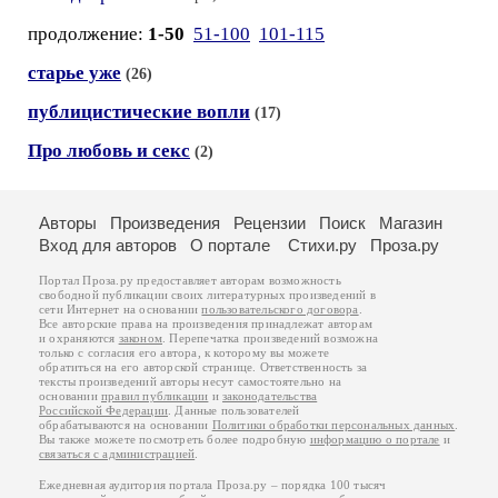
продолжение:
1-50
51-100
101-115
старье уже
(26)
публицистические вопли
(17)
Про любовь и секс
(2)
Авторы
Произведения
Рецензии
Поиск
Магазин
Вход для авторов
О портале
Стихи.ру
Проза.ру
Портал Проза.ру предоставляет авторам возможность
свободной публикации своих литературных произведений в
сети Интернет на основании
пользовательского договора
.
Все авторские права на произведения принадлежат авторам
и охраняются
законом
. Перепечатка произведений возможна
только с согласия его автора, к которому вы можете
обратиться на его авторской странице. Ответственность за
тексты произведений авторы несут самостоятельно на
основании
правил публикации
и
законодательства
Российской Федерации
. Данные пользователей
обрабатываются на основании
Политики обработки персональных данных
.
Вы также можете посмотреть более подробную
информацию о портале
и
связаться с администрацией
.
Ежедневная аудитория портала Проза.ру – порядка 100 тысяч