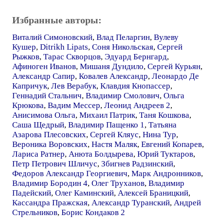
Избранные авторы:
Виталий Симоновский
,
Влад Пеларгин
,
Вулеву
Кушер
,
Ditrikh Lipats
,
Соня Никольская
,
Сергей
Рыжков
,
Тарас Скворцов
,
Эдуард Бернгард
,
Афиноген Иванов
,
Мишаня Дундило
,
Сергей Курьян
,
Александр Сапир
,
Ковалев Александр
,
Леонардо Де
Капричук
,
Лев Верабук
,
Клавдия Кнопассер
,
Геннадий Стальнич
,
Владимир Смолович
,
Ольга
Крюкова
,
Вадим Мессер
,
Леонид Андреев 2
,
Анисимова Ольга
,
Михаил Патрик
,
Таня Кошкова
,
Саша Щедрый
,
Владимир Пащенко 1
,
Татьяна
Азарова Плесовских
,
Сергей Кляус
,
Нина Тур
,
Вероника Воровских
,
Настя Маляк
,
Евгений Копарев
,
Лариса Ратнер
,
Анюта Болдырева
,
Юрий Туктаров
,
Петр Петрович Шличус
,
Збигнев Радзинский
,
Федоров Александр Георгиевич
,
Марк Андронников
,
Владимир Бородин 4
,
Олег Труханов
,
Владимир
Падейский
,
Олег Каминский
,
Алексей Браницкий
,
Кассандра Пражская
,
Александр Туранский
,
Андрей
Стрельников
,
Борис Кондаков 2