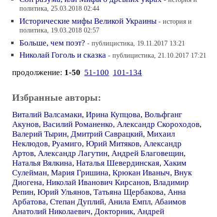
политика, 25.03.2018 02:44
Исторические мифы Великой Украины
- история и
политика, 19.03.2018 02:57
Больше, чем поэт?
- публицистика, 19.11.2017 13:21
Николай Гоголь и сказка
- публицистика, 21.10.2017 17:21
продолжение:
1-50
51-100
101-134
Избранные авторы:
Виталий Валсамаки
,
Ирина Купцова
,
Вольфганг
Акунов
,
Василий Романенко
,
Александр Скороходов
,
Валерий Тырин
,
Дмитрий Саврацкий
,
Михаил
Неклюдов
,
Руамиго
,
Юрий Митяков
,
Александр
Артов
,
Александр Лагутин
,
Андрей Благовещин
,
Наталья Вялкина
,
Наталья Шевердинская
,
Хаким
Сулейман
,
Мария Гришина
,
Крюкан Иваныч
,
Внук
Диогена
,
Николай Иванович Кирсанов
,
Владимир
Репин
,
Юрий Ульянов
,
Татьяна Щербакова
,
Анна
Арбатова
,
Степан Дуплий
,
Анила Емпл
,
Абаимов
Анатолий Николаевич
,
Докторник
,
Андрей