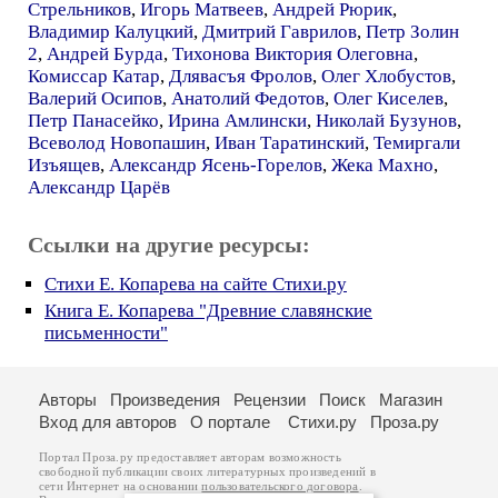
Стрельников
,
Игорь Матвеев
,
Андрей Рюрик
,
Владимир Калуцкий
,
Дмитрий Гаврилов
,
Петр Золин
2
,
Андрей Бурда
,
Тихонова Виктория Олеговна
,
Комиссар Катар
,
Длявасъя Фролов
,
Олег Хлобустов
,
Валерий Осипов
,
Анатолий Федотов
,
Олег Киселев
,
Петр Панасейко
,
Ирина Амлински
,
Николай Бузунов
,
Всеволод Новопашин
,
Иван Таратинский
,
Темиргали
Изъящев
,
Александр Ясень-Горелов
,
Жека Махно
,
Александр Царёв
Ссылки на другие ресурсы:
Стихи Е. Копарева на сайте Стихи.ру
Книга Е. Копарева "Древние славянские
письменности"
Авторы
Произведения
Рецензии
Поиск
Магазин
Вход для авторов
О портале
Стихи.ру
Проза.ру
Портал Проза.ру предоставляет авторам возможность
свободной публикации своих литературных произведений в
сети Интернет на основании
пользовательского договора
.