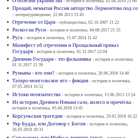
О болезни украинства
- история и политика, 03.04.2019 21:00
Прощай, немытая Россия авторство Лермонтова под со
- литературоведение, 22.06.2013 23:45
Отречение от Царя
- публицистика, 02.10.2007 21:22
Раскол на Руси
- история и политика, 04.08.2017 21:33
Русь
- история и политика, 15.07.2014 11:42
Манифест об отречении и Прощальный приказ
Государя
- история и политика, 01.11.2017 22:04
Дневник Государя - это фальшивка
- история и политика,
01.11.2017 21:39
Румыны - кто они?
- история и политика, 20.06.2018 14:40
Татаро-монгольское иго - фикция
- история и политика,
07.05.2014 16:52
Истоки неоязычества
- история и политика, 13.06.2013 13:24
Из истории Древнеи Нэньки сало, колесо и причёска
-
история и политика, 05.04.2018 13:45
Корсуньская трагедия
- история и политика, 29.03.2018 16:22
Укр Будда, или Договор с Богом
- история и политика,
26.03.2018 20:33
Сон разума, или Мифы о древних украх
- история и