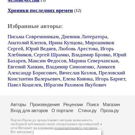
(3)
Хроники последних времен
(12)
Избранные авторы:
Письма Совремнникам
,
Дневник Литератора
,
Анатолий Клепов
,
Ирина Купцова
,
Мирошников
Сергей
,
Юрий Ведяев
,
Любовь Арестова
,
Игорь
Хлебников
,
Сергей Шрамко
,
Владимир Бровко
,
Юрий
Бахарев
,
Максим Федосов
,
Марина Северчанская
,
Евгений Ханкин
,
Владимир Симоненко
,
Аникеев
Александр Борисович
,
Вячеслав Козлов
,
Преловский
Константин Валерьевич
,
Елена Киянка
,
Игорь Барнет
,
Павел Кошелев
,
Ибрагим Рахимов Якубович
Авторы
Произведения
Рецензии
Поиск
Магазин
Вход для авторов
О портале
Стихи.ру
Проза.ру
Портал Проза.ру предоставляет авторам возможность
свободной публикации своих литературных произведений в
сети Интернет на основании
пользовательского договора
.
Все авторские права на произведения принадлежат авторам