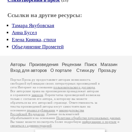
(21)
Ссылки на другие ресурсы:
Тамара Якубовская
Анна Бусел
Елена Киянка, стихи
Объединение Прометей
Авторы
Произведения
Рецензии
Поиск
Магазин
Вход для авторов
О портале
Стихи.ру
Проза.ру
Портал Проза.ру предоставляет авторам возможность
свободной публикации своих литературных произведений в
сети Интернет на основании
пользовательского договора
.
Все авторские права на произведения принадлежат авторам
и охраняются
законом
. Перепечатка произведений возможна
только с согласия его автора, к которому вы можете
обратиться на его авторской странице. Ответственность за
тексты произведений авторы несут самостоятельно на
основании
правил публикации
и
законодательства
Российской Федерации
. Данные пользователей
обрабатываются на основании
Политики обработки персональных данных
.
Вы также можете посмотреть более подробную
информацию о портале
и
связаться с администрацией
.