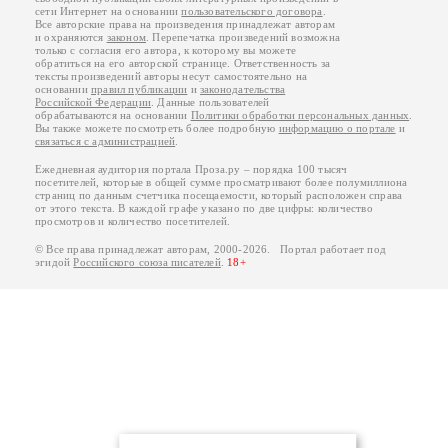
сети Интернет на основании
пользовательского договора
.
Все авторские права на произведения принадлежат авторам
и охраняются
законом
. Перепечатка произведений возможна
только с согласия его автора, к которому вы можете
обратиться на его авторской странице. Ответственность за
тексты произведений авторы несут самостоятельно на
основании
правил публикации
и
законодательства
Российской Федерации
. Данные пользователей
обрабатываются на основании
Политики обработки персональных данных
.
Вы также можете посмотреть более подробную
информацию о портале
и
связаться с администрацией
.
Ежедневная аудитория портала Проза.ру – порядка 100 тысяч
посетителей, которые в общей сумме просматривают более полумиллиона
страниц по данным счетчика посещаемости, который расположен справа
от этого текста. В каждой графе указано по две цифры: количество
просмотров и количество посетителей.
© Все права принадлежат авторам, 2000-2026. Портал работает под
эгидой
Российского союза писателей
.
18+