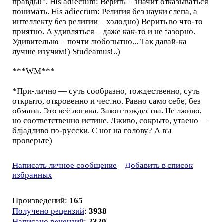
правды!". His adiectum: Верить – значит отказываться
понимать. His adiectum: Религия без науки слепа, а
интеллекту без религии – холодно) Верить во что-то
приятно. А удивляться – даже как-то и не зазорно.
Удивительно – почти любопытно... Так давай-ка
лучше изучим!) Studeamus!..)
***WM***
*При-лично — суть сообразно, тождественно, суть
открыто, откровенно и честно. Равно само себе, без
обмана. Это всё логика. Закон тождества. Не лживо,
но соответственно истине. Лживо, сокрыто, утаено —
блjaдливо по-русски. С ног на голову? А вы
проверьте)
Написать личное сообщение
Добавить в список
избранных
Произведений:
165
Получено рецензий
:
3938
Написано рецензий
:
2320