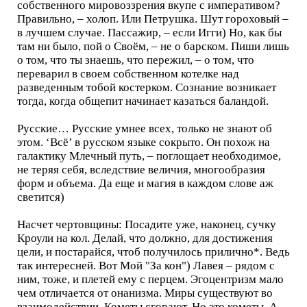
собственного мировоззрения вкупе с императивом?
Правильно, – холоп. Или Петрушка. Шут гороховый –
в лучшем случае. Пассажир, – если Игги) Но, как бы
там ни было, пой о Своём, – не о барском. Пиши лишь
о том, что ты знаешь, что пережил, – о том, что
переварил в своем собственном котелке над
разведенным тобой костерком. Сознание возникает
тогда, когда общепит начинает казаться баландой.
Русские… Русские умнее всех, только не знают об
этом. ‘Всё’ в русском языке сокрыто. Он похож на
галактику Млечный путь, – поглощает необходимое,
не теряя себя, вследствие величия, многообразия
форм и объема. Да еще и магия в каждом слове аж
светится)
Насчет чертовщины: Посадите уже, наконец, сучку
Кроули на кол. Делай, что должно, для достижения
цели, и постарайся, чтоб получилось прилично*. Ведь
так интересней. Вот Мой "За кон") Лавея – рядом с
ним, тоже, и плетей ему с перцем. Эгоцентризм мало
чем отличается от онанизма. Миры существуют во
взаимодействии. Кометы сгорают. Но это кометы. А