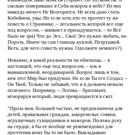
сколько поверивших в Себя искорок в небе? Из них
никогда ничего Не Возгорится. Не всем дано стать
Кобейном, увы. Но если хоть кто-то прочтет ту же
повесть о Страннике, – легальность которой все еще
под вопросом, – вникнет и призадумается, – то Всё
было не зря) Что до Эго... Своё Эго нужно любить, но
Пороть. Иначе ты сам станешь куклой, Петрушкой.
Вотъ, для чего совесть нужна. Одолжите немного?)
Неважно, в какой реальности ты обитаешь, – в
настоящей, что еще под вопросом, – иль в
вымышленной, неординарной. Вопрос лишь в том,
кем этот Мир был придуман. Но если Ты его Создал, –
Он Твой. Только не забывай, что и в дольнем немало
полезного. Например, – Логика – бриллиант,
игнорируя который, люди превращаются в скот.
“Проза моя, большей частью, не предназначена для
детей, правильных граждан, закоренелых совков,
игрушечных суицидников и мажоров. Положа руку
на сердце, я бы ее вообще не рекомендовал для
прочтения кому бы то ни было. Выкладываю