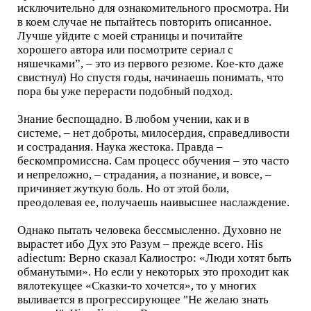
исключительно для ознакомительного просмотра. Ни
в коем случае не пытайтесь повторить описанное.
Лучше уйдите с моей страницы и почитайте
хорошего автора или посмотрите сериал с
няшечками”, – это из первого резюме. Кое-кто даже
свистнул) Но спустя годы, начинаешь понимать, что
пора бы уже перерасти подобный подход.
Знание беспощадно. В любом учении, как и в
системе, – нет доброты, милосердия, справедливости
и сострадания. Наука жестока. Правда –
бескомпромиссна. Сам процесс обучения – это часто
и непреложно, – страдания, а познание, и вовсе, –
причиняет жуткую боль. Но от этой боли,
преодолевая ее, получаешь наивысшее наслаждение.
Однако пытать человека бессмысленно. Духовно не
вырастет ибо Дух это Разум – прежде всего. His
adiectum: Верно сказал Калиостро: «Люди хотят быть
обманутыми». Но если у некоторых это проходит как
вялотекущее «Сказки-то хочется», то у многих
выливается в прогрессирующее "Не желаю знать