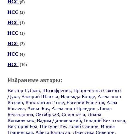
ИСС
(6)
ИСС
(2)
ИСС
(1)
ИСС
(1)
ИСС
(2)
ИСС
(4)
ИСС
(10)
Избранные авторы:
Виктор Губков
,
Шизофреник
,
Пророчества Святого
Духа
,
Валерий Шлихта
,
Надежда Конде
,
Александр
Котлин
,
Константин Готье
,
Евгений Решетов
,
Алла
Богаева
,
Алекс Боу
,
Александр Правдин
,
Линда
Белладонна
,
Октябрь23
,
Спирохета
,
Диана
Климовских
,
Вадим Данилевский
,
Генадий Бехтгольд
,
Виктория Роа
,
Шигуре Тоу
,
Голиб Саидов
,
Ирина
Грацинская
,
Афиго Балтасар
,
Джессика Сивеори
,