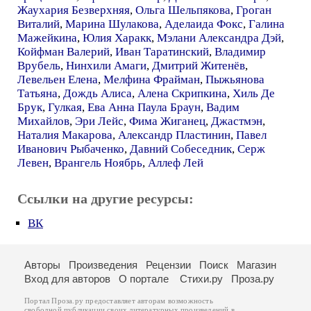
Жаухария Безверхняя
,
Ольга Шельпякова
,
Гроган
Виталий
,
Марина Шулакова
,
Аделаида Фокс
,
Галина
Мажейкина
,
Юлия Харакк
,
Мэлани Александра Дэй
,
Койфман Валерий
,
Иван Таратинский
,
Владимир
Врубель
,
Нинхили Амаги
,
Дмитрий Житенёв
,
Левельен Елена
,
Мелфина Фрайман
,
Пыжьянова
Татьяна
,
Дождь Алиса
,
Алена Скрипкина
,
Хиль Де
Брук
,
Гулкая
,
Ева Анна Паула Браун
,
Вадим
Михайлов
,
Эри Лейс
,
Фима Жиганец
,
Джастмэн
,
Наталия Макарова
,
Александр Пластинин
,
Павел
Иванович Рыбаченко
,
Давний Собеседник
,
Серж
Левен
,
Врангель Ноябрь
,
Аллеф Лей
Ссылки на другие ресурсы:
ВК
Авторы
Произведения
Рецензии
Поиск
Магазин
Вход для авторов
О портале
Стихи.ру
Проза.ру
Портал Проза.ру предоставляет авторам возможность
свободной публикации своих литературных произведений в