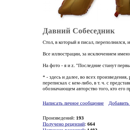
Давний Собеседник
Стол, в который я писал, переполнился,
Все иллюстрации, за исключением имеющ
На фото - я и z. "Последние станут перв
* - здесь и далее, во всех произведени
переписках с кем-либо, в т. ч. с предст
обозначающем авторство того, кто его п
Написать личное сообщение
Добавить 
Произведений:
193
Получено рецензий
:
664