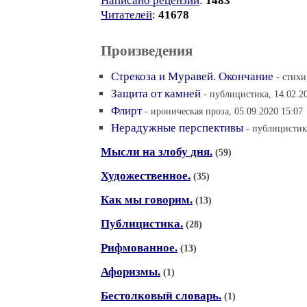
Написано рецензий
:
1483
Читателей
:
41678
Произведения
Стрекоза и Муравей. Окончание
- стихи
Защита от камней
- публицистика, 14.02.2
Флирт
- ироническая проза, 05.09.2020 15:07
Нерадужные перспективы
- публицистика
Мысли на злобу дня.
(59)
Художественное.
(35)
Как мы говорим.
(13)
Публицистика.
(28)
Рифмованное.
(13)
Афоризмы.
(1)
Бестолковый словарь.
(1)