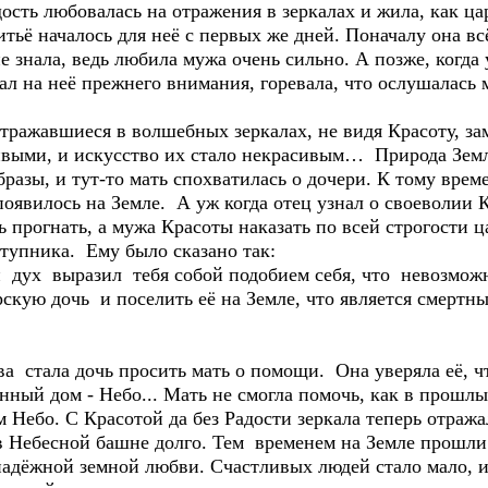
ость любовалась на отражения в зеркалах и жила, как ца
итьё началось для неё с первых же дней. Поначалу она в
е знала, ведь любила мужа очень сильно. А позже, когда 
л на неё прежнего внимания, горевала, что ослушалась 
тражавшиеся в волшебных зеркалах, не видя Красоту, за
ивыми, и искусство их стало некрасивым… Природа Земл
разы, и тут-то мать спохватилась о дочери. К тому вре
оявилось на Земле. А уж когда отец узнал о своеволии 
 прогнать, а мужа Красоты наказать по всей строгости ца
тупника. Ему было сказано так:
й дух выразил тебя собой подобием себя, что невозмо
рскую дочь и поселить её на Земле, что является смертны
а стала дочь просить мать о помощи. Она уверяла её, ч
инный дом - Небо... Мать не смогла помочь, как в прошлы
 Небо. С Красотой да без Радости зеркала теперь отраж
в Небесной башне долго. Тем временем на Земле прошли 
надёжной земной любви. Счастливых людей стало мало, и