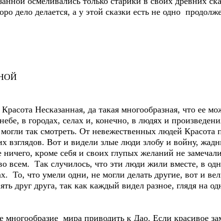
азанной осмеливались только старики в своих древних с
коро дело делается, а у этой сказки есть не одно продол
НОЙ
Красота Несказанная, да такая многообразная, что ее мо
а небе, в городах, селах и, конечно, в людях и произведен
е могли так смотреть. От невежественных людей Красота 
их взглядов. Вот и видели злые люди злобу и войну, жад
е ничего, кроме себя и своих глупых желаний не замеча
во всем. Так случилось, что эти люди жили вместе, в о
х. То, что умели одни, не могли делать другие, вот и ве
ять друг друга, так как каждый видел разное, глядя на о
 многообразие мира приводить к Дао. Если красивое зам