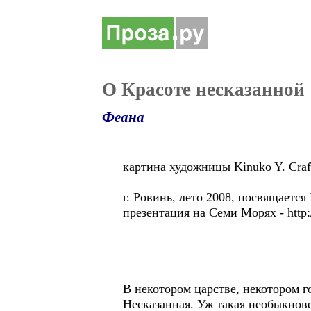
О Красоте несказанной
Феана
картина художницы Kinuko Y. Craf
г. Ровинь, лето 2008, посвящаетс
презентация на Семи Морях - http:/
В некотором царстве, некотором г
Несказанная. Уж такая необыкнове