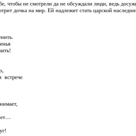
е, чтобы не смотрели да не обсуждали люди, ведь досуж
отрит дочка на мир. Ей надлежит стать царской наследн
енить.
енья
жить!
о,
и встрече
нимает,
ает…
уг!