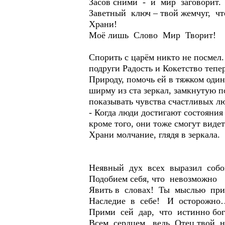
Засов сними - и мир заговорит.
Заветный ключ – твой жемчуг, чт
Храни!
Моё лишь Слово Мир Творит!
Спорить с царём никто не посмел
подруги Радость и Кокетство тепе
Природу, помочь ей в тяжком один
ширму из ста зеркал, замкнутую 
показывать чувства счастливых лю
- Когда люди достигают состояния
кроме того, они тоже смогут виде
Храни молчание, глядя в зеркала.
Неявный дух всех выразил собо
Подобием себя, что невозможно
Явить в словах! Ты мыслью при
Наследие в себе! И осторожно
Прими сей дар, что истинно бог
Всем сердцем, ведь Отец твой н