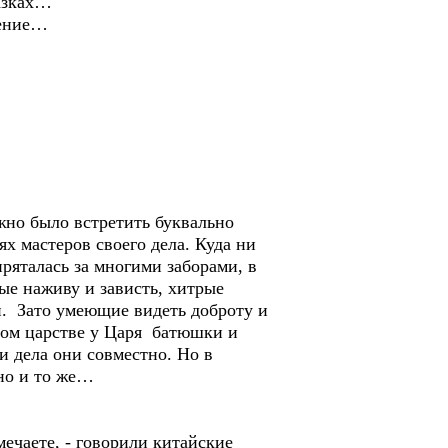
казках…
жение…
жно было встретить буквально
иях мастеров своего дела. Куда ни
пряталась за многими заборами, в
ные наживу и зависть, хитрые
ли. Зато умеющие видеть доброту и
дном царстве у Царя батюшки и
ли дела они совместно. Но в
дно и то же…
ечаете, - говорили китайские