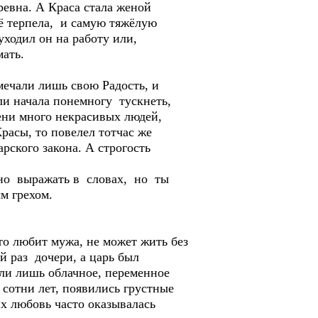
ревна. А Краса стала женой
сё терпела, и самую тяжёлую
уходил он на работу или,
мать.
мечали лишь свою Радость, и
и начала понемногу тускнеть,
мени много некрасивых людей,
Красы, то повелел тотчас же
рского закона. А строгость
жно выражать в словах, но ты
м грехом.
то любит мужа, не может жить без
й раз дочери, а царь был
али лишь облачное, переменное
сотни лет, появились грустные
х любовь часто оказывалась