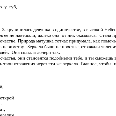
о у губ,
. Закручинилась девушка в одиночестве, в высокой Неб
рь её не навещали, далеко она от них оказалась. Стала 
очестве. Природа матушка тотчас придумала, как помоч
по периметру. Зеркала были не простые, отражали явлен
дей. Она сказала дочери так:
 счастья, они становятся подобными тебе, и ты сможешь в
ть твои отражения через эти же зеркала. Главное, чтоб
й,
открой
…
ат,
еделим!