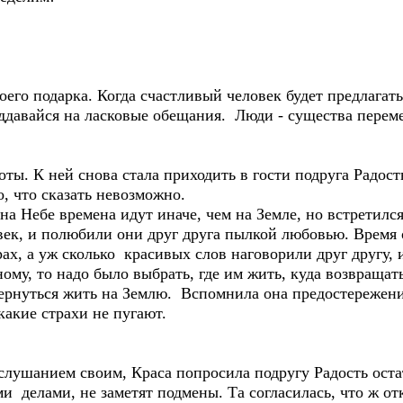
оего подарка. Когда счастливый человек будет предлагать
поддавайся на ласковые обещания. Люди - существа переме
ты. К ней снова стала приходить в гости подруга Радост
о, что сказать невозможно.
 на Небе времена идут иначе, чем на Земле, но встретилс
ек, и полюбили они друг друга пылкой любовью. Время 
ах, а уж сколько красивых слов наговорили друг другу, и
ому, то надо было выбрать, где им жить, куда возвраща
ернуться жить на Землю. Вспомнила она предостережени
какие страхи не пугают.
слушанием своим, Краса попросила подругу Радость остат
и делами, не заметят подмены. Та согласилась, что ж от