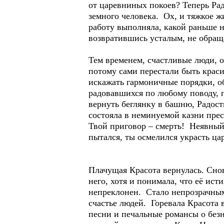
от царевниных покоев? Теперь Рад
земного человека. Ох, и тяжкое ж
работу выполняла, какой раньше н
возвратившись усталым, не обраща
Тем временем, счастливые люди, о
потому сами перестали быть крас
искажать гармоничные порядки, об
радовавшихся по любому поводу, п
вернуть беглянку в башню, Радость
состояла в неминуемой казни прес
Твой приговор – смерть! Неявны
пытался, ты осмелился украсть ца
Плачущая Красота вернулась. Снов
него, хотя и понимала, что её ист
непреклонен. Стало непрозрачным
счастье людей. Горевала Красота 
песни и печальные романсы о без