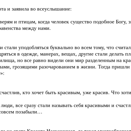
ота и заявила во всеуслышание:
верям и птицам, когда человек существо подобное Богу, з
 равенства между нами.
и стали уподобляться буквально во всем тому, что счит
ряться в одежде, манерах, вещах, другие стали делать п
лища, но все равно видели они мир разделенным на кра
ами, грозящими разочарованием в жизни. Тогда пришли
»:
счастлив, кто хочет быть красивым, уже красив. Что хотит
 люди, все сразу стали называть себя красивыми и счастл
и совсем позабыли…