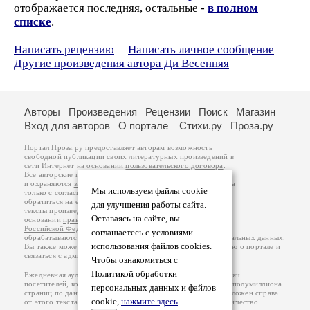
отображается последняя, остальные -
в полном
списке
.
Написать рецензию
Написать личное сообщение
Другие произведения автора Ди Весенняя
Авторы
Произведения
Рецензии
Поиск
Магазин
Вход для авторов
О портале
Стихи.ру
Проза.ру
Портал Проза.ру предоставляет авторам возможность
свободной публикации своих литературных произведений в
сети Интернет на основании
пользовательского договора
.
Все авторские права на произведения принадлежат авторам
и охраняются
законом
. Перепечатка произведений возможна
Мы используем файлы cookie
только с согласия его автора, к которому вы можете
обратиться на его авторской странице. Ответственность за
для улучшения работы сайта.
тексты произведений авторы несут самостоятельно на
Оставаясь на сайте, вы
основании
правил публикации
и
законодательства
Российской Федерации
. Данные пользователей
соглашаетесь с условиями
обрабатываются на основании
Политики обработки персональных данных
.
использования файлов cookies.
Вы также можете посмотреть более подробную
информацию о портале
и
связаться с администрацией
.
Чтобы ознакомиться с
Политикой обработки
Ежедневная аудитория портала Проза.ру – порядка 100 тысяч
посетителей, которые в общей сумме просматривают более полумиллиона
персональных данных и файлов
страниц по данным счетчика посещаемости, который расположен справа
cookie,
нажмите здесь
.
от этого текста. В каждой графе указано по две цифры: количество