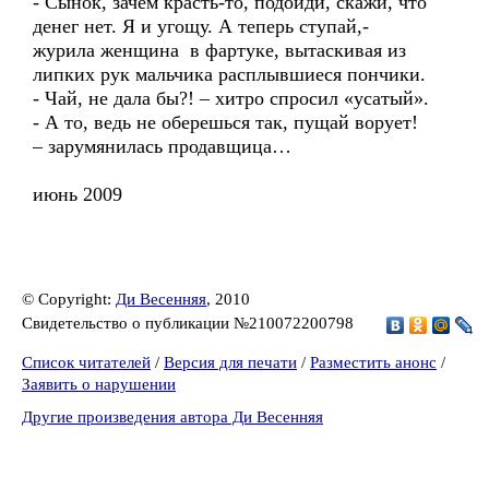
- Сынок, зачем красть-то, подойди, скажи, что
денег нет. Я и угощу. А теперь ступай,-
журила женщина в фартуке, вытаскивая из
липких рук мальчика расплывшиеся пончики.
- Чай, не дала бы?! – хитро спросил «усатый».
- А то, ведь не оберешься так, пущай ворует!
– зарумянилась продавщица…
июнь 2009
© Copyright:
Ди Весенняя
, 2010
Свидетельство о публикации №210072200798
Список читателей
/
Версия для печати
/
Разместить анонс
/
Заявить о нарушении
Другие произведения автора Ди Весенняя