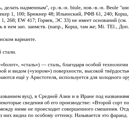
, делать надменным", ср.-в.-н. biule, нов.-в.-н. Beule "ши
рнекер 1, 100; Брюкнер 48; Ильинский, РФВ 61, 240; Корш
. 1, 268; EW 417; Горяев, ЭС 33) не имеет оснований (см.
в нем зап. заимств. (напр., Корш, там же; Mi. TEl., Доп. 
инском варианте.
 стали.
о «болот», «сталь») — сталь, благодаря особой технологи
рой и видом («узором») поверхности, высокой твёрдость
аются ещё у Аристотеля, используется для холодного ор
азванием вуц), в Средней Азии и в Иране под названиями
которые сведения об его производстве: «Второй сорт пол
 между ними не происходит совершенного смешения. Отд
з них видна по особому оттенку. Называется это фаранд. 