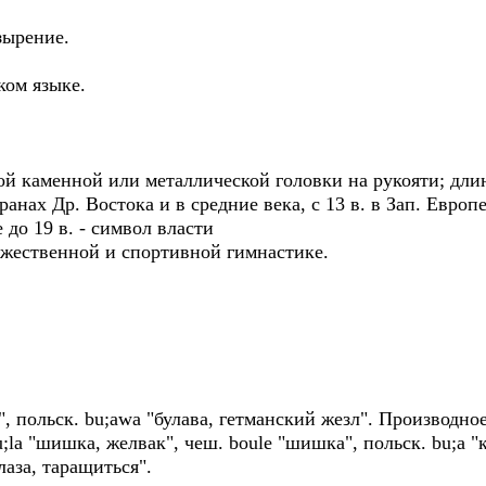
узырение.
ком языке.
ой каменной или металлической головки на рукояти; длина
анах Др. Востока и в средние века, с 13 в. в Зап. Европ
до 19 в. - символ власти
ожественной и спортивной гимнастике.
л", польск. bu;awa "булава, гетманский жезл". Производное 
la "шишка, желвак", чеш. boule "шишка", польск. bu;a "к
лаза, таращиться".