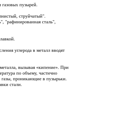
 газовых пузырей.
лнистый, струйчатый".
ь", "рафинированная сталь",
плавкой.
ления углерода в металл вводят
 металла, вызывая «кипение». При
ература по объему, частично
 газы, проникающие в пузырьки.
авки стали.