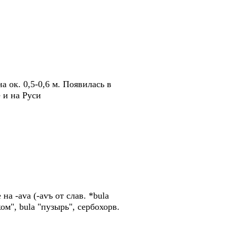
 ок. 0,5-0,6 м. Появилась в
е и на Руси
на -ava (-avъ от слав. *bula
ом", bula "пузырь", сербохорв.