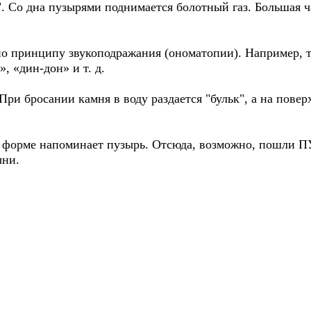
 Со дна пузырями поднимается болотный газ. Большая ча
по принципу звукоподражания (ономатопии). Например, та
, «дин-дон» и т. д.
ри бросании камня в воду раздается "бульк", а на повер
о форме напоминает пузырь. Отсюда, возможно, пошли 
ыни.