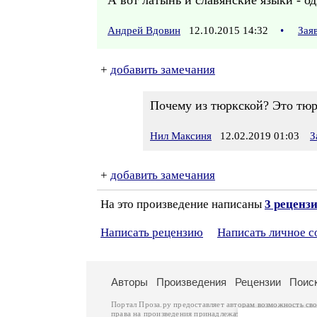
А вот латынь и славянские языки - о
Андрей Вдовин
12.10.2015 14:32
•
Зая
+
добавить замечания
Почему из тюркской? Это тюр
Нил Максиня
12.02.2019 01:03
З
+
добавить замечания
На это произведение написаны
3 реценз
Написать рецензию
Написать личное 
Авторы
Произведения
Рецензии
Поис
Портал Проза.ру предоставляет авторам возможность св
права на произведения принадлежат авторам и охраняют