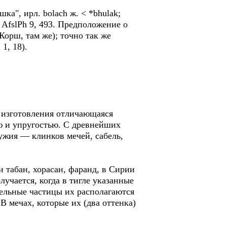
шка", ирл. bolach ж. < *bhulak;
, AfslPh 9, 493. Предположение о
 Корш, там же); точно так же
1, 18).
и изготовления отличающаяся
ю и упругостью. С древнейших
ужия — клинков мечей, сабель,
 табан, хорасан, фаранд, в Сирии
учается, когда в тигле указанные
ельные частицы их располагаются
В мечах, которые их (два оттенка)