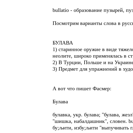
bullatio - образование пузырей, п
Посмотрим варианты слова в русс
БУЛАВА
1) старинное оружие в виде тяжел
неолите, широко применялась в стр
2) В Турции, Польше и на Украине 
3) Предмет для упражнений в худ
А вот что пишет Фасмер:
Булава
булавка, укр. булава; "булава, жез
"шишка, набалдашник", словен. bu;
бу;љити, избу;љити "выпучивать г