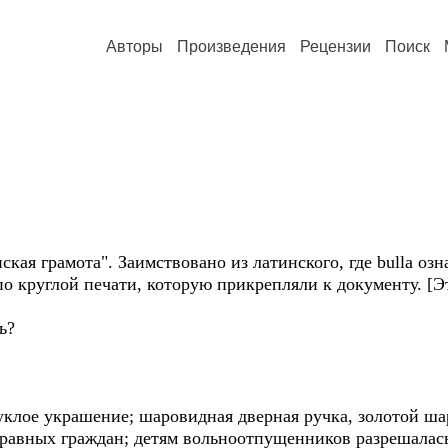
Авторы
Произведения
Рецензии
Поиск
кая грамота". Заимствовано из латинского, где bulla озна
по круглой печати, которую прикрепляли к документу. [
ь?
клое украшение; шаровидная дверная ручка, золотой шар
авных граждан; детям вольноотпущенников разрешалась 