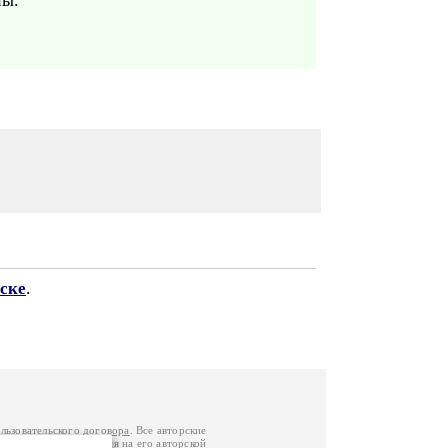
ны.
ске
.
льзовательского договора
. Все авторские
у вы можете обратиться на его авторской