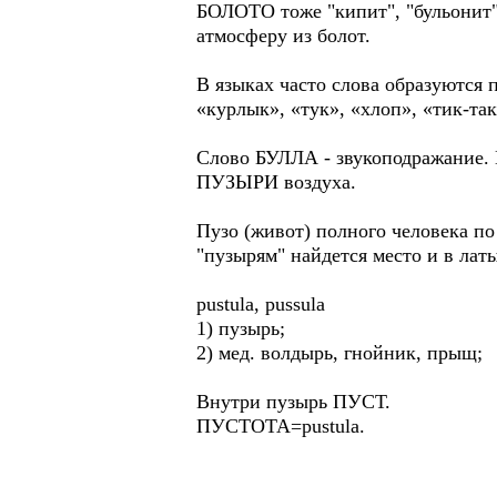
БОЛОТО тоже "кипит", "бульонит".
атмосферу из болот.
В языках часто слова образуются 
«курлык», «тук», «хлоп», «тик-так»
Слово БУЛЛА - звукоподражание. П
ПУЗЫРИ воздуха.
Пузо (живот) полного человека п
"пузырям" найдется место и в лат
pustula, pussula
1) пузырь;
2) мед. волдырь, гнойник, прыщ;
Внутри пузырь ПУСТ.
ПУСТОТА=pustula.