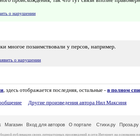
дного происхождения, так что тут связи вполне правомер
вить о нарушении
ки многое позаимствовали у персов, например.
аявить о нарушении
ии
, здесь отображается последняя, остальные -
в полном спи
сообщение
Другие произведения автора Нил Максиня
к
Магазин
Вход для авторов
О портале
Стихи.ру
Проза.ру
ободной публикации своих литературных произведений в сети Интернет на основании
по
ся
законом
. Перепечатка произведений возможна только с согласия его автора, к котором