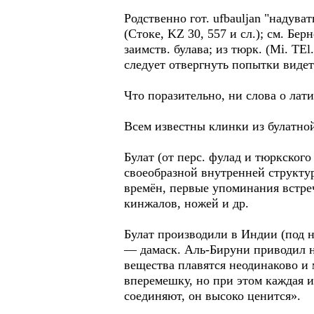
Родственно гот. ufbauljan "надувать
(Стоке, KZ 30, 557 и сл.); см. Бе
заимств. булава; из тюрк. (Mi. TEl
следует отвергнуть попытки видеть 
Что поразительно, ни слова о лат
Всем известны клинки из булатной
Булат (от перс. фулад и тюркског
своеобразной внутренней структу
времён, первые упоминания встреч
кинжалов, ножей и др.
Булат производили в Индии (под н
— дамаск. Аль-Бируни приводил не
вещества плавятся неодинаково и
вперемешку, но при этом каждая и
соединяют, он высоко ценится».