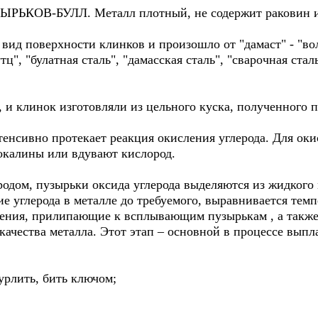
ПУЗЫРЬКОВ-БУЛЛ. Металл плотный, не содержит раковин и
вид поверхности клинков и произошло от "дамаст" - "во
ц", "булатная сталь", "дамасская сталь", "сварочная стал
, и клинок изготовляли из цельного куска, полученного 
енсивно протекает реакция окисления углерода. Для окис
 окалины или вдувают кислород.
родом, пузырьки оксида углерода выделяются из жидкого
 углерода в металле до требуемого, выравнивается темп
ения, прилипающие к всплывающим пузырькам , а также
ачества металла. Этот этап – основной в процессе выпл
бурлить, бить ключом;