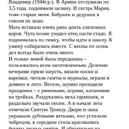
Владимир (1944г.р.). В Армии отслужили по
3,5 года, поднимали целину. И сестра Мария,
тоже старше меня. Бабушек и дедушек я
совсем не знаю.
Мать вставала очень рано доить совхозных
коров. Чуть позже уходил отец пасти стадо. Я
поднималась по гимну, чтобы идти в школу. К
ужину собирались вместе. С весны по осень
дел всегда было очень много.
И только зимой была передышка –
пользовались всем заготовленным. Долгими
вечерами пряли шерсть, вязали носки и
варежки, читали газеты и журналы, играли в
домино и лото. Весело, шумно проходили
праздники – с ряжеными, играми, катаниями
на тройках. Раздувались меха гармошек, и
раздольно звучали песни. А в начале лета
отмечали Святую Троицу. Двери и окна
украшали дубовыми ветками, пол устилали
чабрецом, в середине стола красовались
букеты лесных цветов. И обязательно на