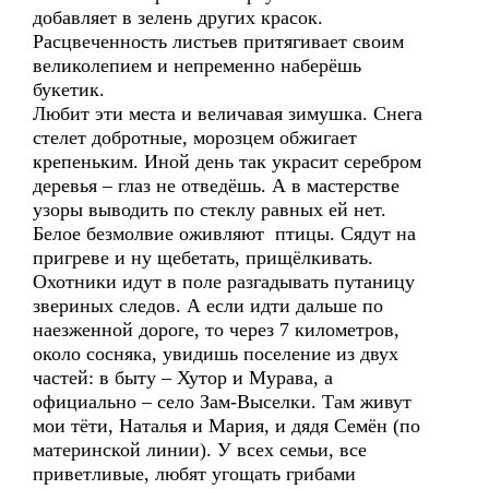
добавляет в зелень других красок.
Расцвеченность листьев притягивает своим
великолепием и непременно наберёшь
букетик.
Любит эти места и величавая зимушка. Снега
стелет добротные, морозцем обжигает
крепеньким. Иной день так украсит серебром
деревья – глаз не отведёшь. А в мастерстве
узоры выводить по стеклу равных ей нет.
Белое безмолвие оживляют птицы. Сядут на
пригреве и ну щебетать, прищёлкивать.
Охотники идут в поле разгадывать путаницу
звериных следов. А если идти дальше по
наезженной дороге, то через 7 километров,
около сосняка, увидишь поселение из двух
частей: в быту – Хутор и Мурава, а
официально – село Зам-Выселки. Там живут
мои тёти, Наталья и Мария, и дядя Семён (по
материнской линии). У всех семьи, все
приветливые, любят угощать грибами