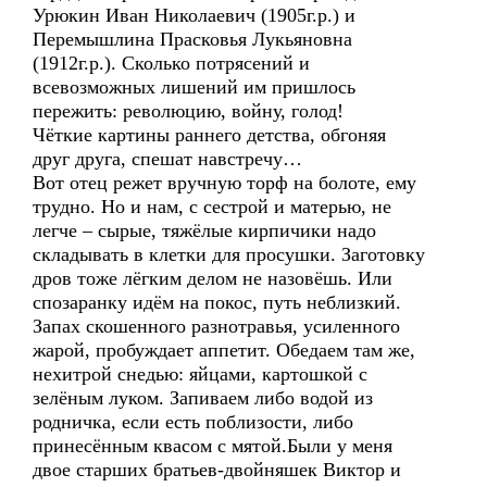
Урюкин Иван Николаевич (1905г.р.) и
Перемышлина Прасковья Лукьяновна
(1912г.р.). Сколько потрясений и
всевозможных лишений им пришлось
пережить: революцию, войну, голод!
Чёткие картины раннего детства, обгоняя
друг друга, спешат навстречу…
Вот отец режет вручную торф на болоте, ему
трудно. Но и нам, с сестрой и матерью, не
легче – сырые, тяжёлые кирпичики надо
складывать в клетки для просушки. Заготовку
дров тоже лёгким делом не назовёшь. Или
спозаранку идём на покос, путь неблизкий.
Запах скошенного разнотравья, усиленного
жарой, пробуждает аппетит. Обедаем там же,
нехитрой снедью: яйцами, картошкой с
зелёным луком. Запиваем либо водой из
родничка, если есть поблизости, либо
принесённым квасом с мятой.Были у меня
двое старших братьев-двойняшек Виктор и