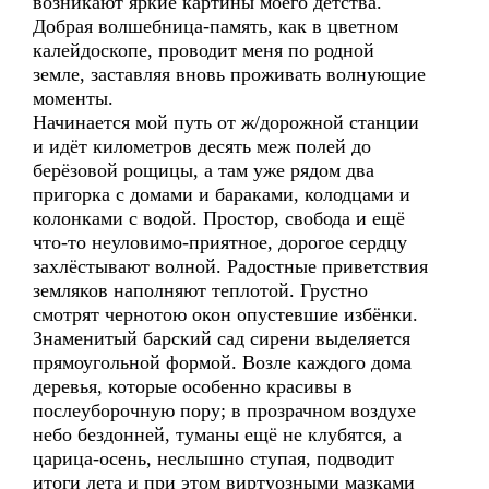
возникают яркие картины моего детства.
Добрая волшебница-память, как в цветном
калейдоскопе, проводит меня по родной
земле, заставляя вновь проживать волнующие
моменты.
Начинается мой путь от ж/дорожной станции
и идёт километров десять меж полей до
берёзовой рощицы, а там уже рядом два
пригорка с домами и бараками, колодцами и
колонками с водой. Простор, свобода и ещё
что-то неуловимо-приятное, дорогое сердцу
захлёстывают волной. Радостные приветствия
земляков наполняют теплотой. Грустно
смотрят чернотою окон опустевшие избёнки.
Знаменитый барский сад сирени выделяется
прямоугольной формой. Возле каждого дома
деревья, которые особенно красивы в
послеуборочную пору; в прозрачном воздухе
небо бездонней, туманы ещё не клубятся, а
царица-осень, неслышно ступая, подводит
итоги лета и при этом виртуозными мазками