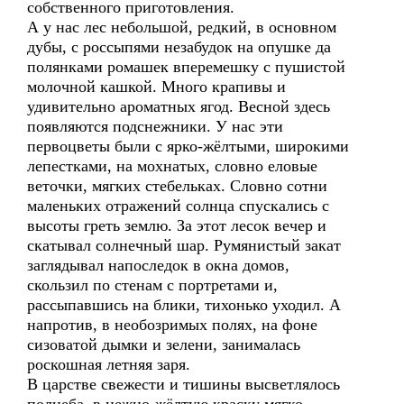
собственного приготовления.
А у нас лес небольшой, редкий, в основном
дубы, с россыпями незабудок на опушке да
полянками ромашек вперемешку с пушистой
молочной кашкой. Много крапивы и
удивительно ароматных ягод. Весной здесь
появляются подснежники. У нас эти
первоцветы были с ярко-жёлтыми, широкими
лепестками, на мохнатых, словно еловые
веточки, мягких стебельках. Словно сотни
маленьких отражений солнца спускались с
высоты греть землю. За этот лесок вечер и
скатывал солнечный шар. Румянистый закат
заглядывал напоследок в окна домов,
скользил по стенам с портретами и,
рассыпавшись на блики, тихонько уходил. А
напротив, в необозримых полях, на фоне
сизоватой дымки и зелени, занималась
роскошная летняя заря.
В царстве свежести и тишины высветлялось