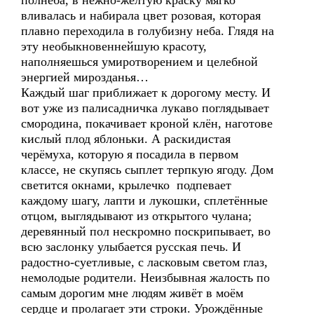
полнеба, в нежно-жёлтую краску мягко
вливалась и набирала цвет розовая, которая
плавно переходила в голубизну неба. Глядя на
эту необыкновеннейшую красоту,
наполняешься умиротворением и целебной
энергией мирозданья…
Каждый шаг приближает к дорогому месту. И
вот уже из палисадничка лукаво поглядывает
смородина, покачивает кроной клён, наготове
кислый плод яблоньки. А раскидистая
черёмуха, которую я посадила в первом
классе, не скупясь сыплет терпкую ягоду. Дом
светится окнами, крылечко подпевает
каждому шагу, лапти и лукошки, сплетённые
отцом, выглядывают из открытого чулана;
деревянный пол нескромно поскрипывает, во
всю заслонку улыбается русская печь. И
радостно-суетливые, с ласковым светом глаз,
немолодые родители. Неизбывная жалость по
самым дорогим мне людям живёт в моём
сердце и пролагает эти строки. Урождённые