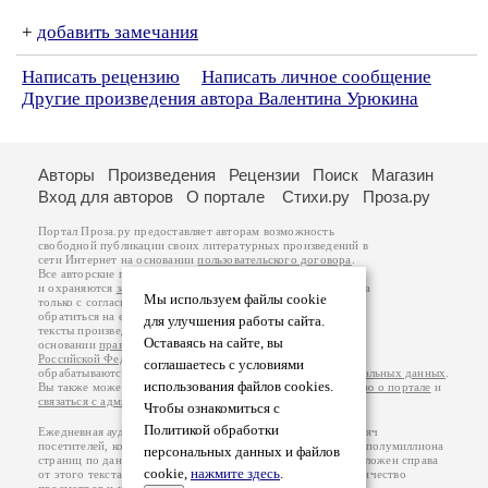
+
добавить замечания
Написать рецензию
Написать личное сообщение
Другие произведения автора Валентина Урюкина
Авторы
Произведения
Рецензии
Поиск
Магазин
Вход для авторов
О портале
Стихи.ру
Проза.ру
Портал Проза.ру предоставляет авторам возможность
свободной публикации своих литературных произведений в
сети Интернет на основании
пользовательского договора
.
Все авторские права на произведения принадлежат авторам
и охраняются
законом
. Перепечатка произведений возможна
Мы используем файлы cookie
только с согласия его автора, к которому вы можете
обратиться на его авторской странице. Ответственность за
для улучшения работы сайта.
тексты произведений авторы несут самостоятельно на
Оставаясь на сайте, вы
основании
правил публикации
и
законодательства
Российской Федерации
. Данные пользователей
соглашаетесь с условиями
обрабатываются на основании
Политики обработки персональных данных
.
использования файлов cookies.
Вы также можете посмотреть более подробную
информацию о портале
и
связаться с администрацией
.
Чтобы ознакомиться с
Политикой обработки
Ежедневная аудитория портала Проза.ру – порядка 100 тысяч
посетителей, которые в общей сумме просматривают более полумиллиона
персональных данных и файлов
страниц по данным счетчика посещаемости, который расположен справа
cookie,
нажмите здесь
.
от этого текста. В каждой графе указано по две цифры: количество