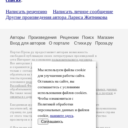
списке
.
Написать рецензию
Написать личное сообщение
Другие произведения автора Лариса Житникова
Авторы
Произведения
Рецензии
Поиск
Магазин
Вход для авторов
О портале
Стихи.ру
Проза.ру
Портал Проза.ру предоставляет авторам возможность
свободной публикации своих литературных произведений в
сети Интернет на основании
пользовательского договора
.
Все авторские права на произведения принадлежат авторам
и охраняются
законом
. Перепечатка произведений возможна
Мы используем файлы cookie
только с согласия его автора, к которому вы можете
обратиться на его авторской странице. Ответственность за
для улучшения работы сайта.
тексты произведений авторы несут самостоятельно на
Оставаясь на сайте, вы
основании
правил публикации
и
законодательства
Российской Федерации
. Данные пользователей
соглашаетесь с условиями
обрабатываются на основании
Политики обработки персональных данных
.
использования файлов cookies.
Вы также можете посмотреть более подробную
информацию о портале
и
связаться с администрацией
.
Чтобы ознакомиться с
Политикой обработки
Ежедневная аудитория портала Проза.ру – порядка 100 тысяч
посетителей, которые в общей сумме просматривают более полумиллиона
персональных данных и файлов
страниц по данным счетчика посещаемости, который расположен справа
cookie,
нажмите здесь
.
от этого текста. В каждой графе указано по две цифры: количество
просмотров и количество посетителей.
Соглашаюсь
© Все права принадлежат авторам, 2000-2026. Портал работает под