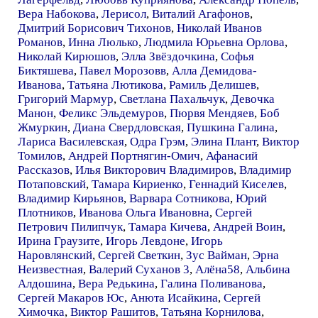
Вера Набокова
,
Лерисол
,
Виталий Агафонов
,
Дмитрий Борисович Тихонов
,
Николай Иванов
Романов
,
Инна Люлько
,
Людмила Юрьевна Орлова
,
Николай Кирюшов
,
Элла Звёздочкина
,
Софья
Биктяшева
,
Павел Морозовв
,
Алла Демидова-
Иванова
,
Татьяна Лютикова
,
Рамиль Делишев
,
Григорий Мармур
,
Светлана Пахальчук
,
Девочка
Манон
,
Феликс Эльдемуров
,
Пюрвя Мендяев
,
Боб
Жмуркин
,
Диана Свердловская
,
Пушкина Галина
,
Лариса Василевская
,
Одра Грэм
,
Элина Плант
,
Виктор
Томилов
,
Андрей Портнягин-Омич
,
Афанасий
Рассказов
,
Илья Викторович Владимиров
,
Владимир
Потаповский
,
Тамара Кириенко
,
Геннадий Киселев
,
Владимир Кирьянов
,
Варвара Сотникова
,
Юрий
Плотников
,
Иванова Ольга Ивановна
,
Сергей
Петрович Пилипчук
,
Тамара Кичева
,
Андрей Воин
,
Ирина Граузите
,
Игорь Левдоне
,
Игорь
Наровлянский
,
Сергей Светкин
,
Зус Вайман
,
Эрна
Неизвестная
,
Валерий Суханов 3
,
Алёна58
,
Альбина
Алдошина
,
Вера Редькина
,
Галина Поливанова
,
Сергей Макаров Юс
,
Анюта Исайкина
,
Сергей
Химочка
,
Виктор Рашитов
,
Татьяна Корнилова
,