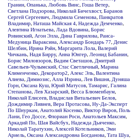
Гранин
,
Опанька
,
Любовь Винс
,
Гоша Ветер
,
Светлана Подзорова
,
Николай Бичехвост
,
Баранов
Сергей Сергеевич
,
Людмила Семенова
,
Панкратов
Владимир
,
Наташа Майская 4
,
Надежда Демченко
,
Алевтина Игнатьева
,
Лада Вдовина
,
Борис
Ровинский
,
Агон Элла
,
Дина Гаврилова
,
Раиса-
Медуница Вараксина
,
Александр Бондарь 77
,
Денис
Шелбин
,
Ирина Рэйн
,
Маргарита Лола
,
Валерий
Чичкань
,
Надя Бирру
,
Анна Юнгер
,
Леонид Бабанин
,
Борис Миловзоров
,
Вадим Светашов
,
Дмитрий
Савельев-Чулымский
,
Стас Светличный
,
Марина
Клименченко
,
Декоратор2
,
Алекс Эль
,
Валентина
Алиева
,
Димиозис
,
Алла Изрина
,
Лев Вишня
,
Дуняша
Горн
,
Оксана Куш
,
Юрий Матусов
,
Тамарис
,
Галина
Степанова
,
Лев Хазарский
,
Весса Блюменбаум
,
Николай Елисеев
,
Владислав Витальевич Белов
,
Дождимир Ливнев
,
Вера Протасова
,
Ну-Да-Эксперт
По Шнуркам
,
Анатолий Косенко
,
Виктор Виров
,
Поль
Лани
,
Гео Доссе
,
Флориан Роси
,
Анатольев Максим
,
Аркадий По
,
Шая Вайсбух
,
Надежда Дьяченко
,
Николай Таратухин
,
Алексей Котельников
,
Эми
Ариель
,
Оксана Александровна Богданова
,
Тата Шуа
,