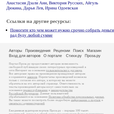
Анастасия Дзали Ани
,
Виктория Русских
,
Айгуль
Дюкина
,
Дарья Лев
,
Ирина Одоевская
Ссылки на другие ресурсы:
Помогите кто чем может нужно срочно собрать деньги
рад буду любой сумме
Авторы
Произведения
Рецензии
Поиск
Магазин
Вход для авторов
О портале
Стихи.ру
Проза.ру
Портал Проза.ру предоставляет авторам возможность
свободной публикации своих литературных произведений в
сети Интернет на основании
пользовательского договора
.
Все авторские права на произведения принадлежат авторам
и охраняются
законом
. Перепечатка произведений возможна
только с согласия его автора, к которому вы можете
обратиться на его авторской странице. Ответственность за
тексты произведений авторы несут самостоятельно на
основании
правил публикации
и
законодательства
Российской Федерации
. Данные пользователей
обрабатываются на основании
Политики обработки персональных данных
.
Вы также можете посмотреть более подробную
информацию о портале
и
связаться с администрацией
.
Ежедневная аудитория портала Проза.ру – порядка 100 тысяч
посетителей, которые в общей сумме просматривают более полумиллиона