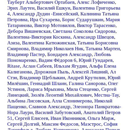
Тауберт Альбертович Ортабаев
,
Алекс Лофиченко
,
Эрих Лаутен
,
Василий Ешкун
,
Валентина Григорьева
4
,
Александр Дудин -Енисейский
,
Калинина Татьяна
Петровна
,
Ира Сухарева
,
Борис Сударушкин
,
Мария
Татаринова
,
Виктор Мотовилов
,
Виктор Тарасенко
,
Дебора Вишневская
,
Светлана Соколова Сидорова
,
Валентина-Виктория Коскина
,
Александр Швецов
,
Азиза
,
Валентина Катюжинская
,
Татьяна Борисовна
Смирнова
,
Владимир Николаев Ник
,
Татьяна Мартен
,
Владимир Пастер
,
Бондарев Александр
,
Любовь
Пономаренко
,
Вадим Фёдоров 6
,
Юрий Гундарев
,
Ritase
,
Аслан Сабеев
,
Ильхам Ягудин
,
Альфа Елена
Калиганова
,
Дорожная Пыль
,
Алексей Лишний
,
Ал
Стэн
,
Владимир Щеблыкин
,
Андрей Крутилин
,
Юрий
Милёшин
,
Геннадий Шлаин
,
Галина Санорова
,
Олег
Устинов
,
Лариса Мрыхина
,
Мила Стеценко
,
Сергей
Линецкий
,
Зюлёв Леонтий Михайлович
,
Местиа-Тау
,
Альбина Лисовская
,
Алла Слонимерова
,
Николай
Пащенко
,
Славнов Александр
,
Элеонора Панкратова-
Нора Лаури
,
Василий Забутовский
,
Анатолий Петров
51
,
Сергей Елисеев
,
Иван Иконников
,
Ольга Марж
,
Сергей Долгий
,
Максим Федосов
,
Маэстрос
,
София
Лагерфельд
,
Любовь Куприянова
,
Александр Попель
,