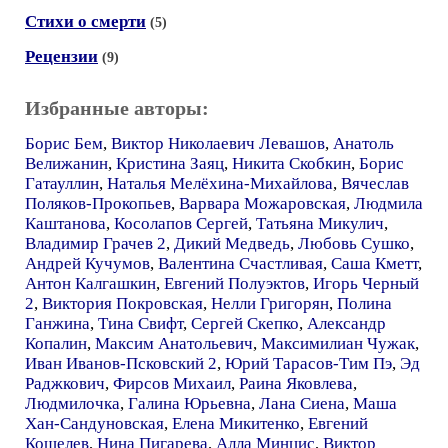
Стихи о смерти
(5)
Рецензии
(9)
Избранные авторы:
Борис Бем
,
Виктор Николаевич Левашов
,
Анатоль
Велижанин
,
Кристина Заяц
,
Никита Скобкин
,
Борис
Гатауллин
,
Наталья Мелёхина-Михайлова
,
Вячеслав
Поляков-Прокопьев
,
Варвара Можаровская
,
Людмила
Каштанова
,
Косолапов Сергей
,
Татьяна Микулич
,
Владимир Грачев 2
,
Дикий Медведь
,
Любовь Сушко
,
Андрей Кучумов
,
Валентина Счастливая
,
Саша Кметт
,
Антон Калгашкин
,
Евгений Полуэктов
,
Игорь Черный
2
,
Виктория Покровская
,
Нелли Григорян
,
Полина
Ганжина
,
Тина Свифт
,
Сергей Скепко
,
Александр
Копалин
,
Максим Анатольевич
,
Максимилиан Чужак
,
Иван Иванов-Псковский 2
,
Юрий Тарасов-Тим Пэ
,
Эд
Раджкович
,
Фирсов Михаил
,
Раина Яковлева
,
Людмилочка
,
Галина Юрьевна
,
Лана Сиена
,
Маша
Хан-Сандуновская
,
Елена Микитенко
,
Евгений
Кошелев
,
Нина Пигарева
,
Алла Минцис
,
Виктор