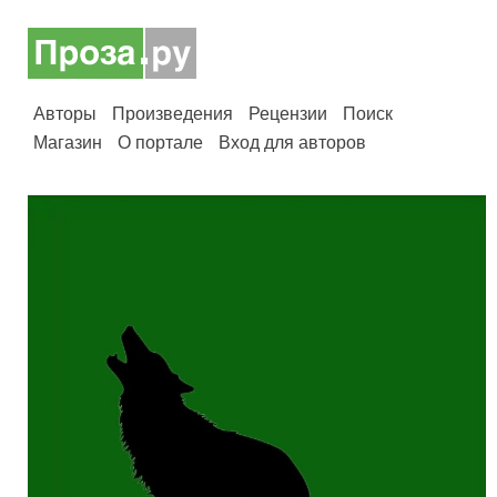
Авторы
Произведения
Рецензии
Поиск
Магазин
О портале
Вход для авторов