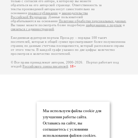
только с согласия его автора, к которому вы можете
обратиться на его авторской странице. Ответственность за
тексты произведений авторы несут самостоятельно на
основании
правил публикации
и
законодательства
Российской Федерации
. Данные пользователей
обрабатываются на основании
Политики обработки персональных данных
.
Вы также можете посмотреть более подробную
информацию о портале
и
связаться с администрацией
.
Ежедневная аудитория портала Проза.ру – порядка 100 тысяч
посетителей, которые в общей сумме просматривают более полумиллиона
страниц по данным счетчика посещаемости, который расположен справа
от этого текста. В каждой графе указано по две цифры: количество
просмотров и количество посетителей.
© Все права принадлежат авторам, 2000-2026. Портал работает под
эгидой
Российского союза писателей
.
18+
Мы используем файлы cookie для
улучшения работы сайта.
Оставаясь на сайте, вы
соглашаетесь с условиями
использования файлов cookies.