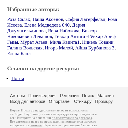
Избранные авторы:
Роза Салах
,
Паша Аксёнов
,
София Лагерфельд
,
Роза
Исеева
,
Елена Медведева 040
,
Дария
Джумагельдинова
,
Вера Набокова
,
Виктор
Николаевич Левашов
,
Гёвхар Антига -Гёвхар Ариф
Гызы
,
Мурат Агаев
,
Мила Квинта1
,
Нинель Товани
,
Галина Вольская
,
Игорь Малой
,
Айша Курбанова 3
,
Елена Баол
Ссылки на другие ресурсы:
Почта
Авторы
Произведения
Рецензии
Поиск
Магазин
Вход для авторов
О портале
Стихи.ру
Проза.ру
Портал Проза.ру предоставляет авторам возможность
свободной публикации своих литературных произведений в
сети Интернет на основании
пользовательского договора
.
Все авторские права на произведения принадлежат авторам
и охраняются
законом
. Перепечатка произведений возможна