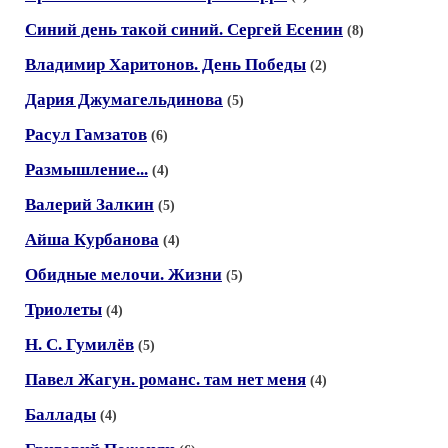
Синий день такой синий. Сергей Есенин
(8)
Владимир Харитонов. День Победы
(2)
Дария Джумагельдинова
(5)
Расул Гамзатов
(6)
Размышление...
(4)
Валерий Залкин
(5)
Айша Курбанова
(4)
Обидные мелочи. Жизни
(5)
Триолеты
(4)
Н. С. Гумилёв
(5)
Павел Жагун. романс. там нет меня
(4)
Баллады
(4)