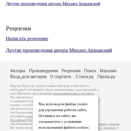
Другие произведения автора Михаил Аршавский
Рецензии
Написать рецензию
Другие произведения автора Михаил Аршавский
Авторы
Произведения
Рецензии
Поиск
Магазин
Вход для авторов
О портале
Стихи.ру
Проза.ру
Портал Проза.ру предоставляет авторам возможность
свободной публикации своих литературных произведений в
сети Интернет на основании
пользовательского договора
.
Все авторские права на произведения принадлежат авторам
и охраняются
законом
. Перепечатка произведений возможна
Мы используем файлы cookie
только с согласия его автора, к которому вы можете
обратиться на его авторской странице. Ответственность за
для улучшения работы сайта.
тексты произведений авторы несут самостоятельно на
Оставаясь на сайте, вы
основании
правил публикации
и
законодательства
Российской Федерации
. Данные пользователей
соглашаетесь с условиями
обрабатываются на основании
Политики обработки персональных данных
.
использования файлов cookies.
Вы также можете посмотреть более подробную
информацию о портале
и