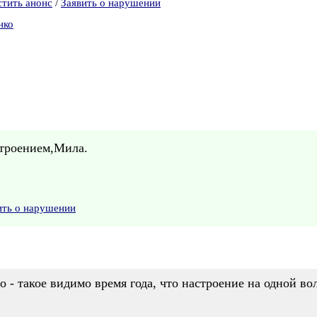
стить анонс
/
Заявить о нарушении
нко
строением,Мила.
ить о нарушении
о - такое видимо время года, что настроение на одной вол