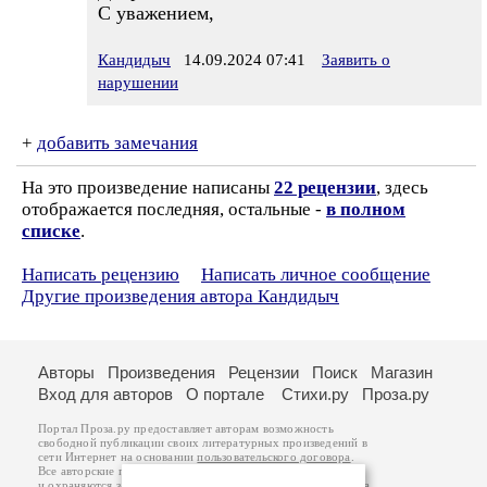
С уважением,
Кандидыч
14.09.2024 07:41
Заявить о
нарушении
+
добавить замечания
На это произведение написаны
22 рецензии
, здесь
отображается последняя, остальные -
в полном
списке
.
Написать рецензию
Написать личное сообщение
Другие произведения автора Кандидыч
Авторы
Произведения
Рецензии
Поиск
Магазин
Вход для авторов
О портале
Стихи.ру
Проза.ру
Портал Проза.ру предоставляет авторам возможность
свободной публикации своих литературных произведений в
сети Интернет на основании
пользовательского договора
.
Все авторские права на произведения принадлежат авторам
и охраняются
законом
. Перепечатка произведений возможна