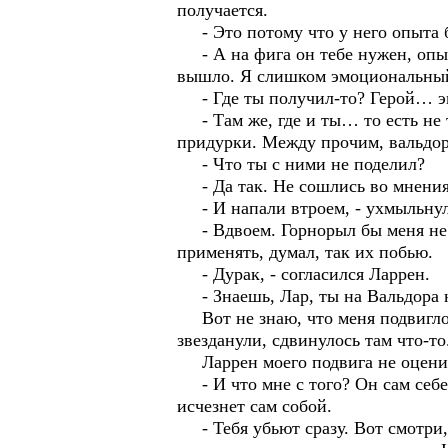
получается.
- Это потому что у него опыта б
- А на фига он тебе нужен, опыт 
вышло. Я слишком эмоциональный
- Где ты получил-то? Герой… э
- Там же, где и ты… то есть не т
придурки. Между прочим, вальдор
- Что ты с ними не поделил?
- Да так. Не сошлись во мнениях.
- И напали втроем, - ухмыльнул
- Вдвоем. Горнорыл бы меня не тр
применять, думал, так их побью.
- Дурак, - согласился Ларрен.
- Знаешь, Лар, ты на Вальдора н
Вот не знаю, что меня подвигло 
звезданули, сдвинулось там что-то
Ларрен моего подвига не оцени
- И что мне с того? Он сам себе 
исчезнет сам собой.
- Тебя убьют сразу. Вот смотри, 