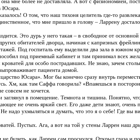
в она мне более не доставляла. А вот с физиономией, по
а Юсара.
азалось! О том, что наш тихоня целитель где-то развлека
инственное, что мне пришло в голову – Ларрену досталос
тся. Это дурь у него такая – в свободное от основной 
 других обитателей дворца, начиная с капризных фрейли
ажей. Под госпиталь ему выделили два зала в южном кры
способил под приемный кабинет и там принимал всех же
ы кроватей для особо пострадавших. Не знаю, зачем столь
 выпроваживает пациента домой.
рство Юсара». Мог бы конечно сразу внутрь переместить
нусь. Хм, как там Саффа говорила? «Впаяешься в постор
е совсем не хочется.
аглянул в помещение. Темнота и тишина. Понятно, что 
ающее не очень яркий свет. Его даже дети знают, очень 
е надо ухмыляться и думать, что это я о себе! Где вы в
тей. Пустых. Ага, а вот на той у стены Ларрен наш дры
не будить, как Ларрен сам проснулся. Открыл глаза и п