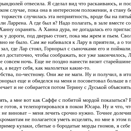
дюлей отвесила. Я сделал вид что раскаиваюсь, и пооб
яком случае, пока она в интересном положении, я стану
 торжеств случилась эта неприятность, вроде бы на пят
и Ларрена. А где был я? Надо полагать, в зале вместе со
Ханну охранять. А Ханна дура, не догадалась его пригласи
к у дороги, под дверью стоит, пока мы жрем и пьем. Сво
но не было. Сам же набивался к Лару в приятели, а о том
в зал, где Лар стоял, Горнорыл с сыночками его и поймал
вел достаточно, чтобы соображать, все уже закончилось, 
ь не совсем ночь. Еще не поздно нанести визит старейшин
 а ведут себя, как малолетки какие-то.
ва, по-честному. Они же не маги. Ну и получил, в итог
рнорыл еще и обиделся на меня и посоветовал больше в г
вечает и не собирается потом Терину с Дуськой объяснять
ь, а мне вот как Саффе с побитой мордой показаться? Р
е готов, я телепортировался в покои Юсара. Ну и что, ч
 я не виноват – меня лечить срочно нужно. Точнее долечив
романтам не полагается уметь исцелять, но мне в этом п
пример кулаки, сбитые о бородатые морды гномов, я себе