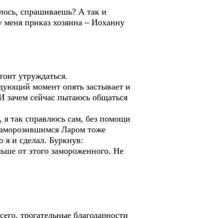
лось, спрашиваешь? А так и
 у меня приказ хозяина – Иоханну
тоит утруждаться.
едующий момент опять застывает и
? И зачем сейчас пытаюсь общаться
я так справлюсь сам, без помощи
с заморозившимся Ларом тоже
 я и сделал. Буркнув:
льше от этого замороженного. Не
сего, трогательные благодарности