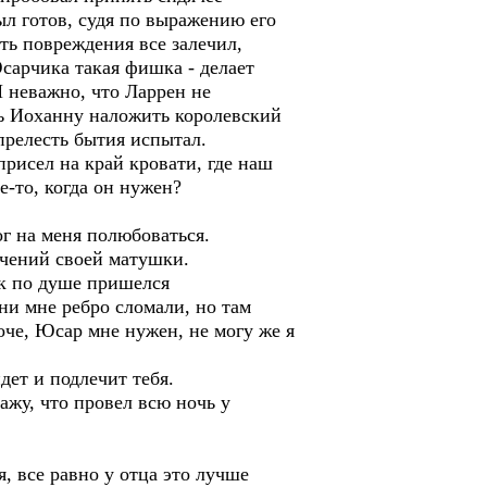
ыл готов, судя по выражению его
сть повреждения все залечил,
сарчика такая фишка - делает
И неважно, что Ларрен не
ть Иоханну наложить королевский
прелесть бытия испытал.
рисел на край кровати, где наш
е-то, когда он нужен?
г на меня полюбоваться.
ечений своей матушки.
к по душе пришелся
ни мне ребро сломали, но там
оче, Юсар мне нужен, не могу же я
ет и подлечит тебя.
ажу, что провел всю ночь у
, все равно у отца это лучше