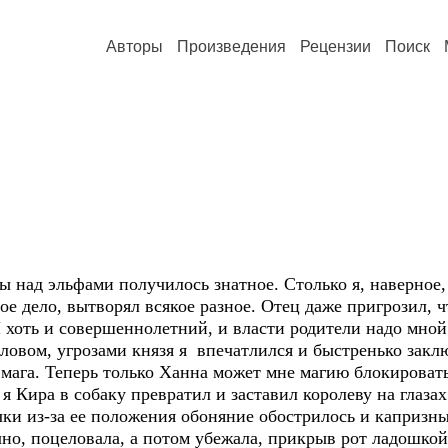
Авторы
Произведения
Рецензии
Поиск
ад эльфами получилось знатное. Столько я, наверное, 
тое дело, вытворял всякое разное. Отец даже пригрозил, 
Я хоть и совершеннолетний, и власти родители надо мной 
словом, угрозами князя я впечатлился и быстренько закл
ага. Теперь только Ханна может мне магию блокировать, 
 я Кира в собаку превратил и заставил королеву на глазах
чки из-за ее положения обоняние обострилось и капризны
чно, поцеловала, а потом убежала, прикрыв рот ладошкой