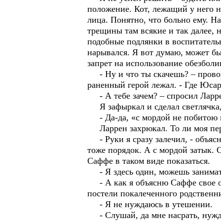
положение. Кот, лежащий у него н
лица. Понятно, что больно ему. На
трещины там всякие и так далее, 
подобные подлянки в воспитательн
нарывался. Я вот думаю, может б
запрет на использование обезбол
- Ну и что ты скачешь? – проворч
раненный герой лежал. - Где Юсар,
- А тебе зачем? – спросил Ларр
Я зафыркал и сделал светлячка, 
- Да-да, «с мордой не побитою н
Ларрен захрюкал. То ли моя пер
- Руки я сразу залечил, - объясн
тоже порядок. А с мордой затык. 
Саффе в таком виде показаться.
- Я здесь один, можешь занимать
- А как я объясню Саффе свое отс
постели покалеченного родственн
- Я не нуждаюсь в утешении.
- Слушай, да мне насрать, нуждае