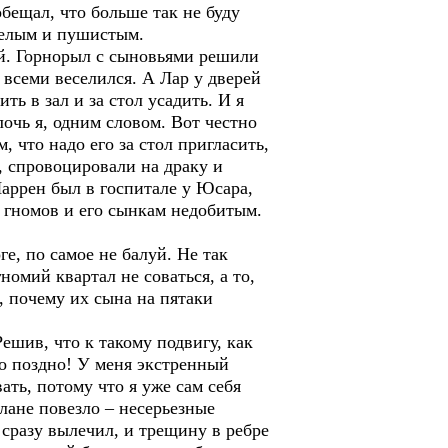
ещал, что больше так не буду
 белым и пушистым.
ый. Горнорыл с сыновьями решили
 всеми веселился. А Лар у дверей
ть в зал и за стол усадить. И я
лочь я, одним словом. Вот честно
, что надо его за стол пригласить,
и, спровоцировали на драку и
Ларрен был в госпитале у Юсара,
е гномов и его сынкам недобитым.
е, по самое не балуй. Не так
номий квартал не соваться, а то,
, почему их сына на пятаки
ешив, что к такому подвигу, как
то поздно! У меня экстренный
ать, потому что я уже сам себя
лане повезло – несерьезные
 сразу вылечил, и трещину в ребре