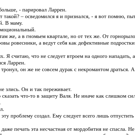
ольше, - парировал Ларрен.
такой? – осведомился я и признался, - я вот помню, пыт
. В маму.
моциональный.
ам же, а в гномьем квартале, но от тех же. От горнорыл
овы ровесники, а ведут себя как дефективные подростки
 Я считаю, что не следует втроем на одного нападать, а
ся Ларрен.
онул, он же не совсем дурак с некромантом драться. А 
е злись. Он и так переживает.
сказать что-то в защиту Валя. Не иначе как слишком си
.
л.
эту проблему создал. Ему следует всего лишь отпустить
даже печать эта несчастная от мордобития не спасла. Не