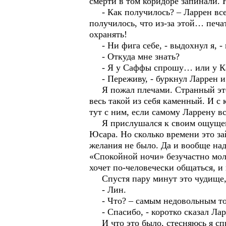
смерти в том коридоре запинали. 
- Как получилось? – Ларрен все-
получилось, что из-за этой… печат
охранять!
- Ни фига себе, - выдохнул я, - н
- Откуда мне знать?
- Я у Саффы спрошу… или у Кар
- Переживу, - буркнул Ларрен и л
Я пожал плечами. Странный этот 
весь такой из себя каменный. И с 
тут с ним, если самому Ларрену в
Я прислушался к своим ощущения
Юсара. Но сколько времени это за
желания не было. Да и вообще надо
«Спокойной ночи» безучастно молч
хочет по-человечески общаться, и 
Спустя пару минут это чудище, 
- Лин.
- Что? – самым недовольным тоно
- Спасибо, - коротко сказал Ларр
И что это было, стесняюсь я спро