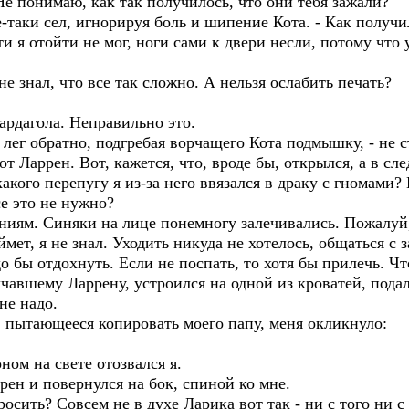
Не понимаю, как так получилось, что они тебя зажали?
таки сел, игнорируя боль и шипение Кота. - Как получи
и я отойти не мог, ноги сами к двери несли, потому что
е знал, что все так сложно. А нельзя ослабить печать?
дагола. Неправильно это.
ег обратно, подгребая ворчащего Кота подмышку, - не с
Ларрен. Вот, кажется, что, вроде бы, открылся, а в сл
какого перепугу я из-за него ввязался в драку с гномами
се это не нужно?
м. Синяки на лице понемногу залечивались. Пожалуй, 
ймет, я не знал. Уходить никуда не хотелось, общаться 
 бы отдохнуть. Если не поспать, то хотя бы прилечь. Что
авшему Ларрену, устроился на одной из кроватей, пода
не надо.
пытающееся копировать моего папу, меня окликнуло:
м на свете отозвался я.
ен и повернулся на бок, спиной ко мне.
сить? Совсем не в духе Ларика вот так - ни с того ни с 