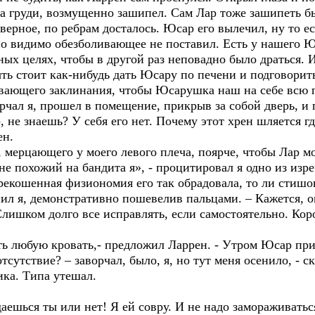
а груди, возмущенно зашипел. Сам Лар тоже зашипеть б
верное, по ребрам досталось. Юсар его вылечил, ну то е
но видимо обезболивающее не поставил. Есть у нашего Ю
ых целях, чтобы в другой раз неповадно было драться. 
ыть стоит как-нибудь дать Юсару по печени и подговори
ивающего заклинания, чтобы Юсарушка наш на себе всю 
ал я, прошел в помещение, прикрыв за собой дверь, и п
 не знаешь? У себя его нет. Почему этот хрен шляется гд
ен.
мерцающего у моего левого плеча, поярче, чтобы Лар мо
е похожий на бандита я», - процитировал я одно из изр
екошенная физиономия его так обрадовала, то ли стишо
ил я, демонстративно пошевелив пальцами. – Кажется, о
Слишком долго все исправлять, если самостоятельно. Кор
 любую кровать,- предложил Ларрен. - Утром Юсар прид
утствие? – заворчал, было, я, но тут меня осенило, - ск
ика. Типа утешал.
шься ты или нет! Я ей совру. И не надо замораживаться