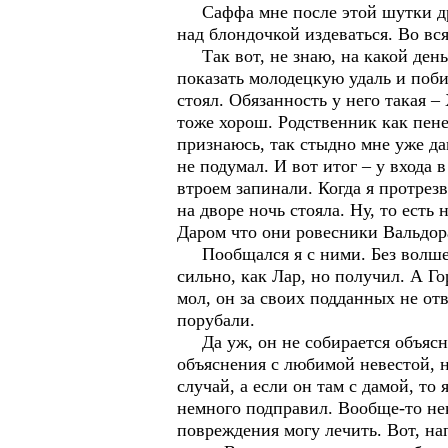
Саффа мне после этой шутки дрын
над блондочкой издеваться. Во вс
Так вот, не знаю, на какой день
показать молодецкую удаль и побил
стоял. Обязанность у него такая – 
тоже хорош. Родственник как пене
признаюсь, так стыдно мне уже дав
не подумал. И вот итог – у входа 
втроем запинали. Когда я протрез
на дворе ночь стояла. Ну, то ест
Даром что они ровесники Вальдора,
Пообщался я с ними. Без волшебст
сильно, как Лар, но получил. А Го
мол, он за своих подданных не от
порубали.
Да уж, он не собирается объяснят
объяснения с любимой невестой, н
случай, а если он там с дамой, то
немного подправил. Вообще-то нек
повреждения могу лечить. Вот, на