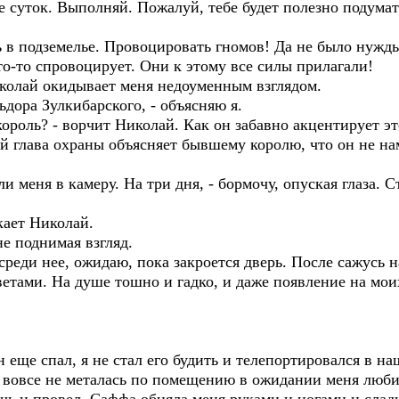
ое суток. Выполняй. Пожалуй, тебе будет полезно подума
подземелье. Провоцировать гномов! Да не было нужды з
то-то спровоцирует. Они к этому все силы прилагали!
лай окидывает меня недоуменным взглядом.
ора Зулкибарского, - объясняю я.
роль? - ворчит Николай. Как он забавно акцентирует эт
й глава охраны объясняет бывшему королю, что он не н
меня в камеру. На три дня, - бормочу, опуская глаза. С
ает Николай.
е поднимая взгляд.
ди нее, ожидаю, пока закроется дверь. После сажусь на
етами. На душе тошно и гадко, и даже появление на мои
еще спал, я не стал его будить и телепортировался в 
а вовсе не металась по помещению в ожидании меня люби