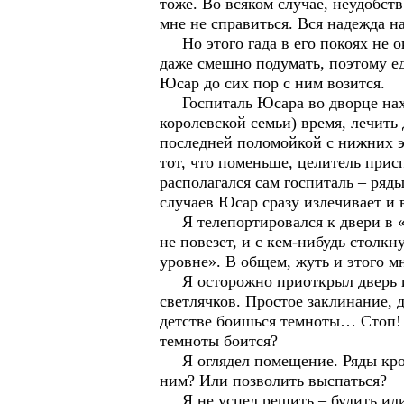
тоже. Во всяком случае, неудобст
мне не справиться. Вся надежда н
Но этого гада в его покоях не ок
даже смешно подумать, поэтому ед
Юсар до сих пор с ним возится.
Госпиталь Юсара во дворце находи
королевской семьи) время, лечить
последней поломойкой с нижних эт
тот, что поменьше, целитель при
располагался сам госпиталь – ряд
случаев Юсар сразу излечивает и
Я телепортировался к двери в «ца
не повезет, и с кем-нибудь столк
уровне». В общем, жуть и этого мн
Я осторожно приоткрыл дверь и з
светлячков. Простое заклинание, д
детстве боишься темноты… Стоп! Н
темноты боится?
Я оглядел помещение. Ряды крова
ним? Или позволить выспаться?
Я не успел решить – будить или 