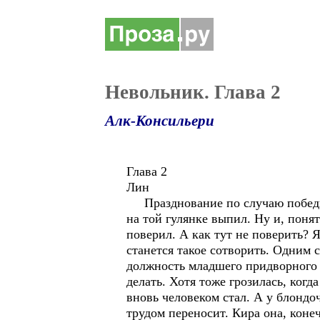
Невольник. Глава 2
Алк-Консильери
Глава 2
Лин
Празднование по случаю победы н
на той гулянке выпил. Ну и, поня
поверил. А как тут не поверить? 
станется такое сотворить. Одним 
должность младшего придворного м
делать. Хотя тоже грозилась, когда
вновь человеком стал. А у блондо
трудом переносит. Кира она, коне