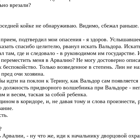
льно врезали?
дней койке не обнаруживаю. Видимо, сбежал раньше. «
ем, подтвердил мои опасения - я здоров. Услышавшее 
сказать спасибо целителю, рванул искать Вальдора. Иска
л там, где и следовало - в руководимом им государстве. 
 переместить меня в Арвалию? Не могу достоверно описа
 беспокойство. Только возведенное в степень. Лин не нах
 пред очи хозяина.
 идти на поклон к Терину, как Вальдор сам появляется
о должность придворного волшебника при Вальдоре - неп
м и весям, таская за собой ребенка.
ном в коридоре, и, не давая тому и слова произнести, 
ание.
ть.
?
Арвалии, - ну что же, иди к начальнику дворцовой охра