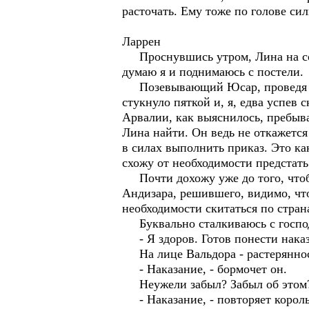
расточать. Ему тоже по голове си
Ларрен
Проснувшись утром, Лина на сосе
думаю я и поднимаюсь с постели.
Позевывающий Юсар, проведя при
стукнуло пяткой и, я, едва успев 
Арвалии, как выяснилось, пребыва
Лина найти. Он ведь не откажется
в силах выполнить приказ. Это как
схожу от необходимости предстать
Почти дохожу уже до того, чтобы
Андизара, решившего, видимо, чт
необходимости скитаться по страна
Буквально сталкиваюсь с господи
- Я здоров. Готов понести наказ
На лице Вальдора - растеряннос
- Наказание, - бормочет он.
Неужели забыл? Забыл об этом
- Наказание, - повторяет король 