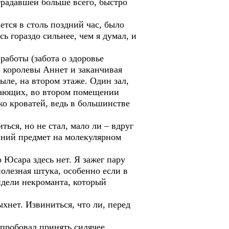
страдавшей больше всего, быстро
ется в столь поздний час, было
ь гораздо сильнее, чем я думал, и
работы (забота о здоровье
н королевы Аннет и заканчивая
ле, на втором этаже. Один зал,
лающих, во втором помещении
ко кроватей, ведь в большинстве
ся, но не стал, мало ли – вдруг
онний предмет на молекулярном
Юсара здесь нет. Я зажег пару
полезная штука, особенно если в
идели некроманта, который
хнет. Извиниться, что ли, перед
опробовал принять сидячее