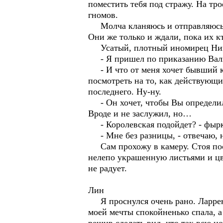
поместить тебя под стражу. На тр
гномов.
Молча кланяюсь и отправляюсь в 
Они же только и ждали, пока их к
Усатый, плотный иномирец Нико
- Я пришел по приказанию Вальд
- И что от меня хочет бывший ко
посмотреть на то, как действующи
последнего. Ну-ну.
- Он хочет, чтобы Вы определили 
Вроде и не заслужил, но…
- Королевская подойдет? - фырк
- Мне без разницы, - отвечаю, н
Сам прохожу в камеру. Стоя посре
нелепо украшенную листьями и цв
не радует.
Лин
Я проснулся очень рано. Ларрен 
моей мечты спокойненько спала, 