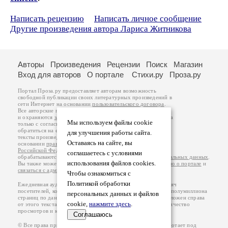
Написать рецензию
Написать личное сообщение
Другие произведения автора Лариса Житникова
Авторы
Произведения
Рецензии
Поиск
Магазин
Вход для авторов
О портале
Стихи.ру
Проза.ру
Портал Проза.ру предоставляет авторам возможность
свободной публикации своих литературных произведений в
сети Интернет на основании
пользовательского договора
.
Все авторские права на произведения принадлежат авторам
и охраняются
законом
. Перепечатка произведений возможна
Мы используем файлы cookie
только с согласия его автора, к которому вы можете
обратиться на его авторской странице. Ответственность за
для улучшения работы сайта.
тексты произведений авторы несут самостоятельно на
Оставаясь на сайте, вы
основании
правил публикации
и
законодательства
Российской Федерации
. Данные пользователей
соглашаетесь с условиями
обрабатываются на основании
Политики обработки персональных данных
.
использования файлов cookies.
Вы также можете посмотреть более подробную
информацию о портале
и
связаться с администрацией
.
Чтобы ознакомиться с
Политикой обработки
Ежедневная аудитория портала Проза.ру – порядка 100 тысяч
посетителей, которые в общей сумме просматривают более полумиллиона
персональных данных и файлов
страниц по данным счетчика посещаемости, который расположен справа
cookie,
нажмите здесь
.
от этого текста. В каждой графе указано по две цифры: количество
просмотров и количество посетителей.
Соглашаюсь
© Все права принадлежат авторам, 2000-2026. Портал работает под