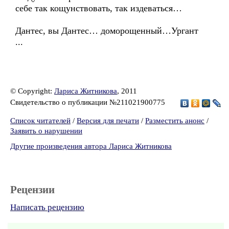
себе так кощунствовать, так издеваться…
Дантес, вы Дантес… доморощенный…Ургант
...
© Copyright:
Лариса Житникова
, 2011
Свидетельство о публикации №211021900775
Список читателей
/
Версия для печати
/
Разместить анонс
/
Заявить о нарушении
Другие произведения автора Лариса Житникова
Рецензии
Написать рецензию