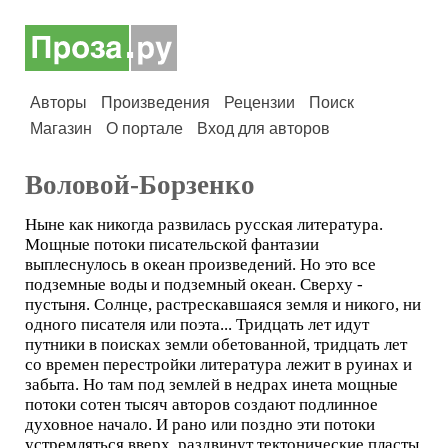
Авторы
Произведения
Рецензии
Поиск
Магазин
О портале
Вход для авторов
Воловой-Борзенко
Ныне как никогда развилась русская литература.
Мощные потоки писательской фантазии
выплеснулось в океан произведений. Но это все
подземные воды и подземный океан. Сверху -
пустыня. Солнце, растрескавшаяся земля и никого, ни
одного писателя или поэта... Тридцать лет идут
путники в поисках земли обетованной, тридцать лет
со времен перестройки литература лежит в руинах и
забыта. Но там под землей в недрах инета мощные
потоки сотен тысяч авторов создают подлинное
духовное начало. И рано или поздно эти потоки
устремляться вверх, раздвинут тектонические пласты