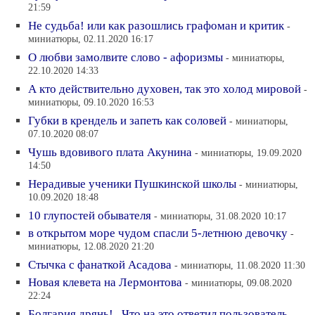
21:59
Не судьба! или как разошлись графоман и критик
-
миниатюры, 02.11.2020 16:17
О любви замолвите слово - афоризмы
- миниатюры,
22.10.2020 14:33
А кто действительно духовен, так это холод мировой
-
миниатюры, 09.10.2020 16:53
Губки в крендель и запеть как соловей
- миниатюры,
07.10.2020 08:07
Чушь вдовивого плата Акунина
- миниатюры, 19.09.2020
14:50
Нерадивые ученики Пушкинской школы
- миниатюры,
10.09.2020 18:48
10 глупостей обывателя
- миниатюры, 31.08.2020 10:17
в открытом море чудом спасли 5-летнюю девочку
-
миниатюры, 12.08.2020 21:20
Стычка с фанаткой Асадова
- миниатюры, 11.08.2020 11:30
Новая клевета на Лермонтова
- миниатюры, 09.08.2020
22:24
Болгария дрянь!.. Что на это ответил пользователь
-