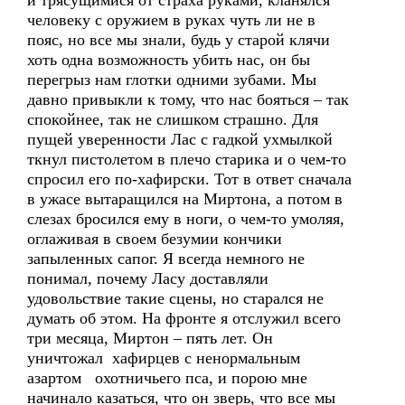
и трясущимися от страха руками, кланялся
человеку с оружием в руках чуть ли не в
пояс, но все мы знали, будь у старой клячи
хоть одна возможность убить нас, он бы
перегрыз нам глотки одними зубами. Мы
давно привыкли к тому, что нас бояться – так
спокойнее, так не слишком страшно. Для
пущей уверенности Лас с гадкой ухмылкой
ткнул пистолетом в плечо старика и о чем-то
спросил его по-хафирски. Тот в ответ сначала
в ужасе вытаращился на Миртона, а потом в
слезах бросился ему в ноги, о чем-то умоляя,
оглаживая в своем безумии кончики
запыленных сапог. Я всегда немного не
понимал, почему Ласу доставляли
удовольствие такие сцены, но старался не
думать об этом. На фронте я отслужил всего
три месяца, Миртон – пять лет. Он
уничтожал хафирцев с ненормальным
азартом охотничьего пса, и порою мне
начинало казаться, что он зверь, что все мы