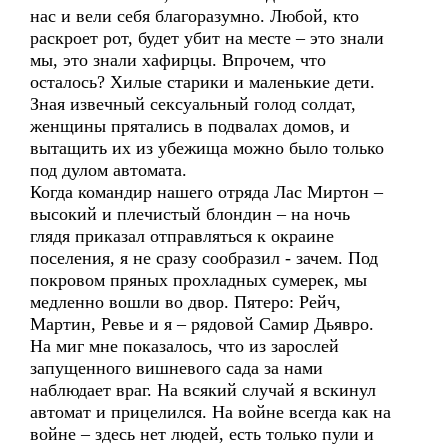
нас и вели себя благоразумно. Любой, кто
раскроет рот, будет убит на месте – это знали
мы, это знали хафирцы. Впрочем, что
осталось? Хилые старики и маленькие дети.
Зная извечный сексуальный голод солдат,
женщины прятались в подвалах домов, и
вытащить их из убежища можно было только
под дулом автомата.
Когда командир нашего отряда Лас Миртон –
высокий и плечистый блондин – на ночь
глядя приказал отправляться к окраине
поселения, я не сразу сообразил - зачем. Под
покровом пряных прохладных сумерек, мы
медленно вошли во двор. Пятеро: Рейч,
Мартин, Ревье и я – рядовой Самир Дьявро.
На миг мне показалось, что из зарослей
запущенного вишневого сада за нами
наблюдает враг. На всякий случай я вскинул
автомат и прицелился. На войне всегда как на
войне – здесь нет людей, есть только пули и