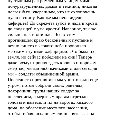
пустынным разгромленным улицам мимо
полуразрушенных домов и техники, никогда
нельзя быть уверенным, что не схлопочешь
пулю в спину. Как же мы ненавидели
хафирцев! До скрежета зубов и льда в крови,
до сводящей с ума ярости! Наверное, так же
сильно, как и они нас! Все в этом
прогнившем краю бесконечных пустынь и
вечно синего высокого неба провоняло
мерзкими тупыми хафирцами. Это была их
земля, но сейчас победили не они! Теперь
даже воздух пропах здесь кровью и порохом,
смертью, чьими любимчиками стали сегодня
мы – солдаты объединенной армии.
Последнего противника мы уничтожили еще
утром, потом собрали своих раненых,
похоронили трупы наших солдат за
поселением, а мертвым врагам отрезали
головы и вывесили их на воротах каждого
дома, на обозрение местного населения,
чтобы те боялись, не смели поднять глаз на