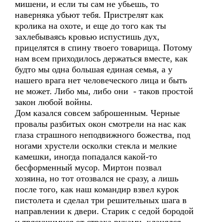
мишени, и если ты сам не убьешь, то
наверняка убьют тебя. Пристрелят как
кролика на охоте, и еще до того как ты
захлебываясь кровью испустишь дух,
прицелятся в спину твоего товарища. Потому
нам всем приходилось держаться вместе, как
будто мы одна большая единая семья, а у
нашего врага нет человеческого лица и быть
не может. Либо мы, либо они - таков простой
закон любой войны.
Дом казался совсем заброшенным. Черные
провалы разбитых окон смотрели на нас как
глаза страшного неподвижного божества, под
ногами хрустели осколки стекла и мелкие
камешки, иногда попадался какой-то
бесформенный мусор. Миртон позвал
хозяина, но тот отозвался не сразу, а лишь
после того, как наш командир взвел курок
пистолета и сделал три решительных шага в
направлении к двери. Старик с седой бородой