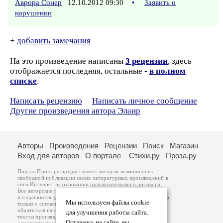
Аврора Сонер
12.10.2012 09:30
•
Заявить о
нарушении
+
добавить замечания
На это произведение написаны
3 рецензии
, здесь
отображается последняя, остальные -
в полном
списке
.
Написать рецензию
Написать личное сообщение
Другие произведения автора Элаир
Авторы
Произведения
Рецензии
Поиск
Магазин
Вход для авторов
О портале
Стихи.ру
Проза.ру
Портал Проза.ру предоставляет авторам возможность
свободной публикации своих литературных произведений в
сети Интернет на основании
пользовательского договора
.
Все авторские права на произведения принадлежат авторам
и охраняются
законом
. Перепечатка произведений возможна
Мы используем файлы cookie
только с согласия его автора, к которому вы можете
обратиться на его авторской странице. Ответственность за
для улучшения работы сайта.
тексты произведений авторы несут самостоятельно на
Оставаясь на сайте, вы