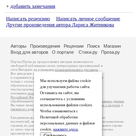
+
добавить замечания
Написать рецензию
Написать личное сообщение
Другие произведения автора Лариса Житникова
Авторы
Произведения
Рецензии
Поиск
Магазин
Вход для авторов
О портале
Стихи.ру
Проза.ру
Портал Проза.ру предоставляет авторам возможность
свободной публикации своих литературных произведений в
сети Интернет на основании
пользовательского договора
.
Все авторские права на произведения принадлежат авторам
и охраняются
законом
. Перепечатка произведений возможна
Мы используем файлы cookie
только с согласия его автора, к которому вы можете
обратиться на его авторской странице. Ответственность за
для улучшения работы сайта.
тексты произведений авторы несут самостоятельно на
Оставаясь на сайте, вы
основании
правил публикации
и
законодательства
Российской Федерации
. Данные пользователей
соглашаетесь с условиями
обрабатываются на основании
Политики обработки персональных данных
.
использования файлов cookies.
Вы также можете посмотреть более подробную
информацию о портале
и
связаться с администрацией
.
Чтобы ознакомиться с
Политикой обработки
Ежедневная аудитория портала Проза.ру – порядка 100 тысяч
посетителей, которые в общей сумме просматривают более полумиллиона
персональных данных и файлов
страниц по данным счетчика посещаемости, который расположен справа
cookie,
нажмите здесь
.
от этого текста. В каждой графе указано по две цифры: количество
просмотров и количество посетителей.
Соглашаюсь