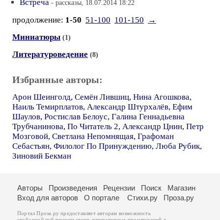
Встреча
- рассказы, 18.07.2014 18:22
продолжение:
1-50
51-100
101-150
→
Миниатюры
(1)
Литературоведение
(8)
Избранные авторы:
Арон Шеинголд
,
Семён Лившиц
,
Нина Агошкова
,
Наиль Темирплатов
,
Александр Штурхалёв
,
Ефим
Шаулов
,
Ростислав Белоус
,
Галина Геннадьевна
Трубчанинова
,
По Читатель 2
,
Александр Цнин
,
Петр
Мозговой
,
Светлана Непомнящая
,
Графоман
Себастьян
,
Филолог По Принуждению
,
Люба Рубик
,
Зиновий Бекман
Авторы
Произведения
Рецензии
Поиск
Магазин
Вход для авторов
О портале
Стихи.ру
Проза.ру
Портал Проза.ру предоставляет авторам возможность
свободной публикации своих литературных произведений в