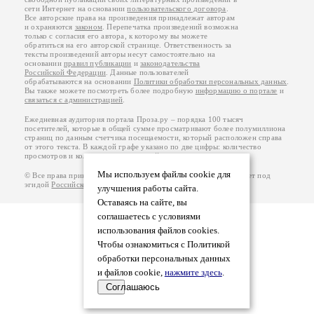
сети Интернет на основании
пользовательского договора
.
Все авторские права на произведения принадлежат авторам
и охраняются
законом
. Перепечатка произведений возможна
только с согласия его автора, к которому вы можете
обратиться на его авторской странице. Ответственность за
тексты произведений авторы несут самостоятельно на
основании
правил публикации
и
законодательства
Российской Федерации
. Данные пользователей
обрабатываются на основании
Политики обработки персональных данных
.
Вы также можете посмотреть более подробную
информацию о портале
и
связаться с администрацией
.
Ежедневная аудитория портала Проза.ру – порядка 100 тысяч
посетителей, которые в общей сумме просматривают более полумиллиона
страниц по данным счетчика посещаемости, который расположен справа
от этого текста. В каждой графе указано по две цифры: количество
просмотров и количество посетителей.
Мы используем файлы cookie для
© Все права принадлежат авторам, 2000-2026. Портал работает под
эгидой
Российского союза писателей
.
18+
улучшения работы сайта.
Оставаясь на сайте, вы
соглашаетесь с условиями
использования файлов cookies.
Чтобы ознакомиться с Политикой
обработки персональных данных
и файлов cookie,
нажмите здесь
.
Соглашаюсь