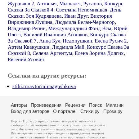
Журавлев 2
,
Антосыч
,
Мышалет
,
Русанов
,
Конкурс
Сказка За Сказкой 4
,
Светлана Непомнящая
,
День
Сказки
,
Зоя Кудрявцева
,
Иван Друг
,
Виктория
Вирджиния Лукина
,
Людмила Белан-Черногор
,
Владимир Репин
,
Международный Фонд Всм
,
Юрий
Плотт
,
Василий Иванович Агошков
,
Конкурс Сказка
За Сказкой 7
,
Анна Кул
,
Недопушкин
,
Елена Русич 2
,
Артем Квакушкин
,
Людмила Май
,
Конкурс Сказка За
Сказкой 8
,
Селена Аргентум
,
Елена Зорина Долгих
,
Евгений Усович
Ссылки на другие ресурсы:
stihi.ru/avtor/ninaagoshkova
Авторы
Произведения
Рецензии
Поиск
Магазин
Вход для авторов
О портале
Стихи.ру
Проза.ру
Портал Проза.ру предоставляет авторам возможность
свободной публикации своих литературных произведений в
сети Интернет на основании
пользовательского договора
.
Все авторские права на произведения принадлежат авторам
и охраняются
законом
. Перепечатка произведений возможна