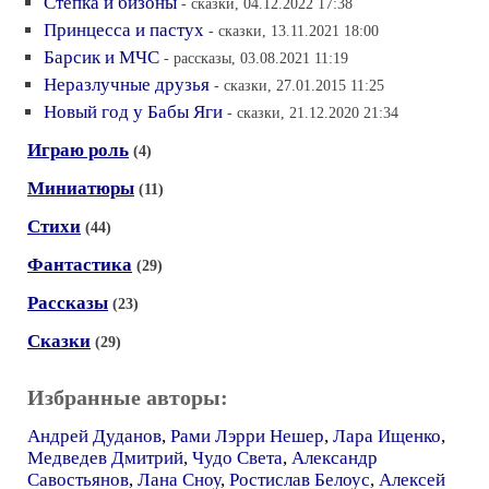
Стёпка и бизоны
- сказки, 04.12.2022 17:38
Принцесса и пастух
- сказки, 13.11.2021 18:00
Барсик и МЧС
- рассказы, 03.08.2021 11:19
Неразлучные друзья
- сказки, 27.01.2015 11:25
Новый год у Бабы Яги
- сказки, 21.12.2020 21:34
Играю роль
(4)
Миниатюры
(11)
Стихи
(44)
Фантастика
(29)
Рассказы
(23)
Сказки
(29)
Избранные авторы:
Андрей Дуданов
,
Рами Лэрри Нешер
,
Лара Ищенко
,
Медведев Дмитрий
,
Чудо Света
,
Александр
Савостьянов
,
Лана Сноу
,
Ростислав Белоус
,
Алексей