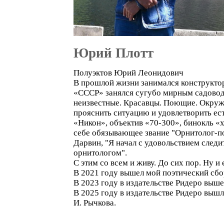
Юрий Плотт
Полуэктов Юрий Леонидович
В прошлой жизни занимался конструкто
«СССР» занялся сугубо мирным садоводст
неизвестные. Красавцы. Поющие. Окруж
прояснить ситуацию и удовлетворить ес
«Никон», объектив «70-300», бинокль «
себе обязывающее звание "Орнитолог-пон
Дарвин, "Я начал с удовольствием следит
орнитологом".
С этим со всем и живу. До сих пор. Ну и
В 2021 году вышел мой поэтический сбо
В 2023 году в издательстве Ридеро вышел
В 2025 году в издательстве Ридеро вышл
И. Рычкова.