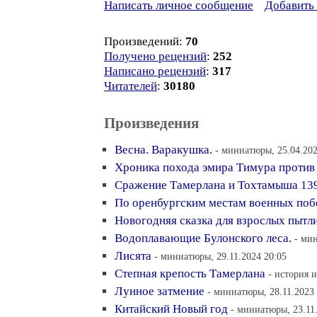
Написать личное сообщение
Добавить 
Произведений:
70
Получено рецензий
:
252
Написано рецензий
:
317
Читателей
:
30180
Произведения
Весна. Варакушка.
- миниатюры, 25.04.202
Хроника похода эмира Тимура против
Сражение Тамерлана и Тохтамыша 139
По оренбургским местам военных поб
Новогодняя сказка для взрослых пытл
Водоплавающие Булонского леса.
- ми
Лисята
- миниатюры, 29.11.2024 20:05
Степная крепость Тамерлана
- история и
Лунное затмение
- миниатюры, 28.11.2023 
Китайский Новый год
- миниатюры, 23.11