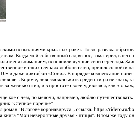
рскими испытаниями крылатых ракет. После развала образ
вом. Когда мой собственный сад вырос, заматерел, в него 
или меня вниманием, исполнили лучшие свои серенады. Заи
тественное в таких случаях любопытство, пришлось пойти на
х10» и даже диктофон «Сони». В порядке компенсации поне
еволе". Короче, невозможно жить среди птиц и не знать, кт
ь за жизнью птиц, и в простоте своей удивлялся, как это ка
 ещё кое с чем, по мелочи, например, люблю путешествовать.
рник "Степное поречье"
 роман "В логове коронавируса", ссылка: https://ridero.ru/b
а книга "Мои невероятные друзья - птицы". В том же году о