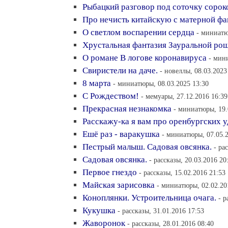
Рыбацкий разговор под соточку соро
Про нечисть китайскую с матерной ф
О светлом воспарении сердца
- миниатю
Хрустальная фантазия Зауральной ро
О романе В логове коронавируса
- мин
Свиристели на даче.
- новеллы, 08.03.2023
8 марта
- миниатюры, 08.03.2025 13:30
С Рождеством!
- мемуары, 27.12.2016 16:39
Прекрасная незнакомка
- миниатюры, 19.
Расскажу-ка я вам про оренбургских 
Ешё раз - варакушка
- миниатюры, 07.05.2
Пестрый малыш. Садовая овсянка.
- ра
Садовая овсянка.
- рассказы, 20.03.2016 20
Первое гнездо
- рассказы, 15.02.2016 21:53
Майская зарисовка
- миниатюры, 02.02.20
Коноплянки. Устроительница очага.
- р
Кукушка
- рассказы, 31.01.2016 17:53
Жаворонок
- рассказы, 28.01.2016 08:40