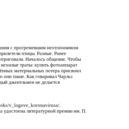
ования с прогремевшим неотопонимом
прилетели птицы. Разные. Ранее
нтриговали. Началось общение. Чтобы
 нехилые траты: купить фотоаппарат
сённых материальных потерь присвоил
о они такие. Как говаривал Чарльз
ждый джентльмен не делается
ooks/v_logove_koronavirusa/.
на удостоена литературной премии им. П.