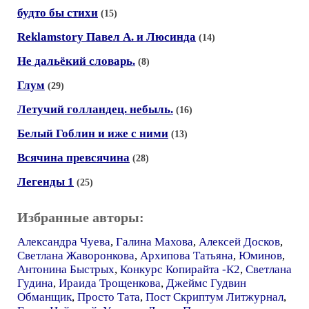
будто бы стихи
(15)
Reklamstory Павел А. и Люсинда
(14)
Не дальёкий словарь.
(8)
Глум
(29)
Летучий голландец. небыль.
(16)
Белый Гоблин и иже с ними
(13)
Всячина превсячина
(28)
Легенды 1
(25)
Избранные авторы:
Александра Чуева
,
Галина Махова
,
Алексей Досков
,
Светлана Жаворонкова
,
Архипова Татьяна
,
Юминов
,
Антонина Быстрых
,
Конкурс Копирайта -К2
,
Светлана
Гудина
,
Ираида Трощенкова
,
Джеймс Гудвин
Обманщик
,
Просто Тата
,
Пост Скриптум Литжурнал
,