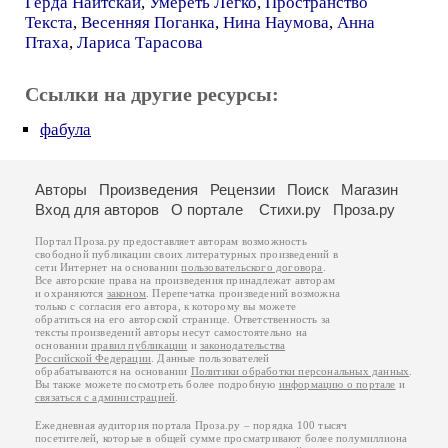
Герда Найтскай
,
Умереть Легко
,
Пространство
Текста
,
Весенняя Поганка
,
Нина Наумова
,
Анна
Птаха
,
Лариса Тарасова
Ссылки на другие ресурсы:
фабула
Авторы
Произведения
Рецензии
Поиск
Магазин
Вход для авторов
О портале
Стихи.ру
Проза.ру
Портал Проза.ру предоставляет авторам возможность
свободной публикации своих литературных произведений в
сети Интернет на основании
пользовательского договора
.
Все авторские права на произведения принадлежат авторам
и охраняются
законом
. Перепечатка произведений возможна
только с согласия его автора, к которому вы можете
обратиться на его авторской странице. Ответственность за
тексты произведений авторы несут самостоятельно на
основании
правил публикации
и
законодательства
Российской Федерации
. Данные пользователей
обрабатываются на основании
Политики обработки персональных данных
.
Вы также можете посмотреть более подробную
информацию о портале
и
связаться с администрацией
.
Ежедневная аудитория портала Проза.ру – порядка 100 тысяч
посетителей, которые в общей сумме просматривают более полумиллиона