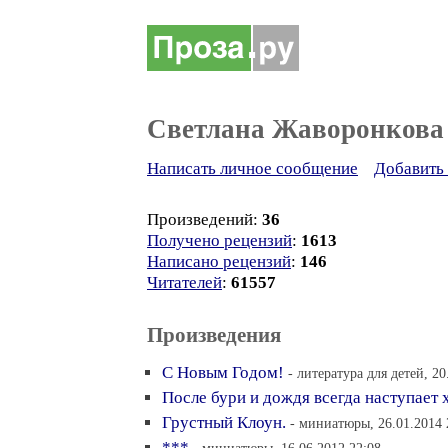
Светлана Жаворонкова
Написать личное сообщение
Добавить 
Произведений:
36
Получено рецензий
:
1613
Написано рецензий
:
146
Читателей
:
61557
Произведения
С Новым Годом!
- литература для детей, 20
После бури и дождя всегда наступает
Грустный Клоун.
- миниатюры, 26.01.2014 
***