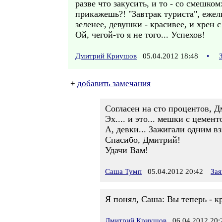
разве что закусить, и то - со смешком
прикажешь?! "Завтрак туриста", ежели
зеленее, девушки - красивее, и хрен 
Ой, чегой-то я не того... Успехов!
Дмитрий Криушов
05.04.2012 18:48
•
+
добавить замечания
Согласен на сто процентов, 
Эх.... и это... мешки с цемент
А, девки... Зажигали одним взг
Спасибо, Дмитрий!
Удачи Вам!
Саша Тумп
05.04.2012 20:42
Зая
Я понял, Саша: Вы теперь - к
Дмитрий Криушов
06.04.2012 20: