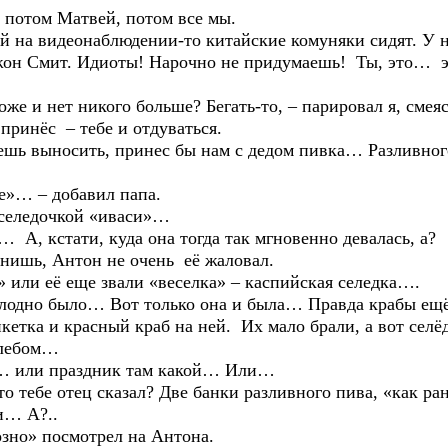
ом Матвей, потом все мы.
видеонаблюдении-то китайские комуняки сидят. У них-
он Смит. Идиоты! Нарочно не придумаешь! Ты, это… 
нет никого больше? Бегать-то, – парировал я, смеяс
нёс – тебе и отдуваться.
выносить, принес бы нам с дедом пивка… Разливног
… – добавил папа.
едочкой «иваси»…
стати, куда она тогда так мгновенно девалась, а?
 Антон не очень её жаловал.
её еще звали «веселка» – каспийская селедка….
ыло… Вот только она и была… Правда крабы ещё бы
икетка и красный краб на ней. Их мало брали, а вот се
хлебом…
ли праздник там какой… Или…
е отец сказал? Две банки разливного пива, «как ран
и… А?..
о» посмотрел на Антона.