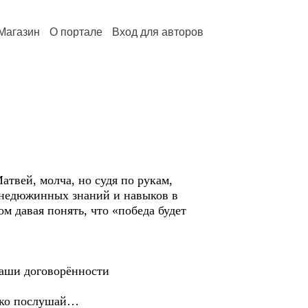
Магазин
О портале
Вход для авторов
вей, молча, но судя по рукам,
т недюжинных знаний и навыков в
м давая понять, что «победа будет
аши договорённости
ько послушай…