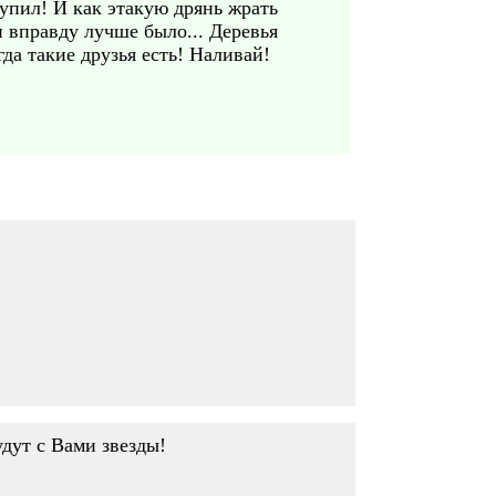
 купил! И как этакую дрянь жрать
и вправду лучше было... Деревья
да такие друзья есть! Наливай!
удут с Вами звезды!