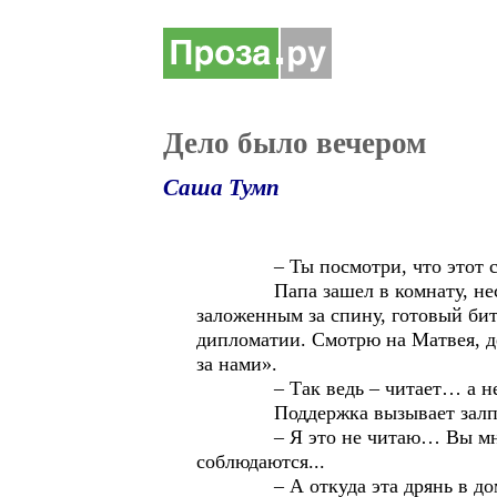
Дело было вечером
Саша Тумп
– Ты посмотри, что этот ст
Папа зашел в комнату, неся в дв
заложенным за спину, готовый би
дипломатии. Смотрю на Матвея, де
за нами».
– Так ведь – читает… а не з
Поддержка вызывает залп со
– Я это не читаю… Вы мне запр
соблюдаются...
– А откуда эта дрянь в доме…