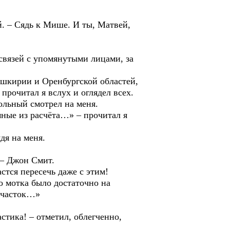
 – Сядь к Мише. И ты, Матвей,
язей с упомянутыми лицами, за
кирии и Оренбургской областей,
прочитал я вслух и оглядел всех.
ьный смотрел на меня.
е из расчёта…» – прочитал я
я на меня.
– Джон Смит.
ся пересечь даже с этим!
мотка было достаточно на
 участок…»
ика! – отметил, облегченно,