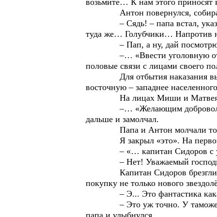
возьмите… К нам этого приносят
Антон повернулся, собирая
– Сядь! – папа встал, указал н
туда же… Голубчики… Напротив н
– Пап, а ну, дай посмотрю… – 
–… «Ввести уголовную ответств
половые связи с лицами своего по
Для отбытия наказания выделит
восточную – западнее населенного
На лицах Миши и Матвея был и
–… «Желающим добровольно пер
дальше и замолчал.
Папа и Антон молчали тоже. М
Я закрыл «это». На первой 
– «… капитан Сидоров с ухмылк
– Нет! Уважаемый господин, Сми
Капитан Сидоров брезгливо ото
покупку не только нового звездол
– Э... Это фантастика какая-то
– Это уж точно. У таможенника
папа и улыбнулся.