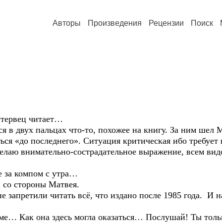
Авторы
Произведения
Рецензии
Поиск
ервец читает…
ух пальцах что-то, похожее на книгу. За ним шел Мат
ться «до последнего». Ситуация критическая ибо требуе
лаю внимательно-сострадательное выражение, всем видо
а компом с утра…
 стороны Матвея.
етили читать всё, что издано после 1985 года. И н
 Как она здесь могла оказаться… Послушай! Ты тол