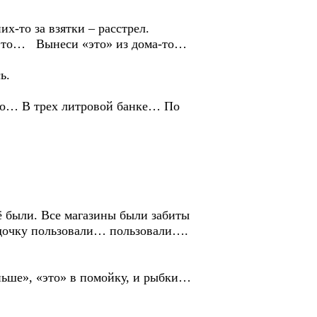
то за взятки – расстрел.
это… Вынеси «это» из дома-то…
ь.
о… В трех литровой банке… По
ли. Все магазины были забиты
лёдочку пользовали… пользовали….
ьше», «это» в помойку, и рыбки…