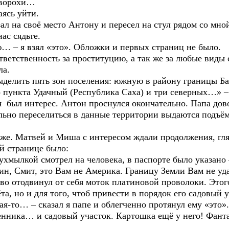
 ворохи…
сь уйти.
а своё место Антону и пересел на стул рядом со мной.
ас сядьте.
я взял «это». Обложки и первых страниц не было.
енность за проституцию, а так же за любые виды св
ла.
ь пять зон поселения: южную в району границы Баш
 пункта Удачный (Республика Саха) и три северных…» – 
нтерес. Антон проснулся окончательно. Папа довол
еселиться в данные территории выдаются подъёмны
атвей и Миша с интересом ждали продолжения, гляд
странице было:
ой смотрел на человека, в паспорте было указано 
т, это Вам не Америка. Границу Земли Вам не удаст
двинул от себя моток платиновой проволоки. Этого 
ёта, но и для того, чтоб привести в порядок его садовый
… – сказал я папе и облегченно протянул ему «это».
… и садовый участок. Картошка ещё у него! Фантаст