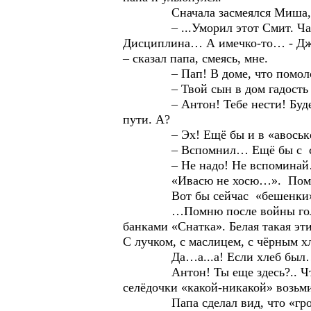
Сначала засмеялся Миша, пот
– ...Уморил этот Смит. Чай на 
Дисциплина… А имечко-то… - Дж
– сказал папа, смеясь, мне.
– Пап! В доме, что помоложе и 
– Твой сын в дом гадость при
– Антон! Тебе нести! Будешь 
пути. А?
– Эх! Ещё бы и в «авоське»
– Вспомнил… Ещё бы с сел
– Не надо! Не вспоминай… А, к
«Ивасю не хосю…». Помнишь,
Вот бы сейчас «бешенки» или 
…Помню после войны голодно б
банками «Снатка». Белая такая эт
С лучком, с маслицем, с чёрным 
Да…а...а! Если хлеб был… и
Антон! Ты еще здесь?.. Что теб
селёдочки «какой-никакой» возьм
Папа сделал вид, что «грозн