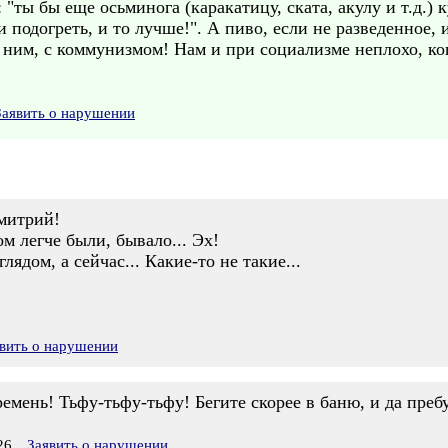
: "ты бы еще осьминога (каракатицу, ската, акулу и т.д.)
 подогреть, и то лучше!". А пиво, если не разведенное, 
с ним, с коммунизмом! Нам и при социализме неплохо, ког
Заявить о нарушении
Дмитрий!
ом легче были, бывало... Эх!
лядом, а сейчас... Какие-то не такие...
вить о нарушении
ремень! Тьфу-тьфу-тьфу! Бегите скорее в баню, и да преб
26
Заявить о нарушении