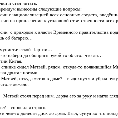
 и стал читать.
дум вынесены следующие вопросы:
 национализацией всех основных средств, введённых 
а привлечение к уголовной ответственности всех ру
с приходом к власти Временного правительства под
 об батарею…
нистической Партии…
абери да обопрись рукой то об стол что ли…
и Китая.
ке сидел Матвей, рядом, откуда-то появившийся Миш
шка дрыгал ногами.
й, откуда «это» в доме? – выдохнул я и убрал руку 
оле лежало.
 стоял перед ним, держа его за руку и нагло глядя 
– спросил я строго.
то донести диск до дома. Взял, сунул во что попади.