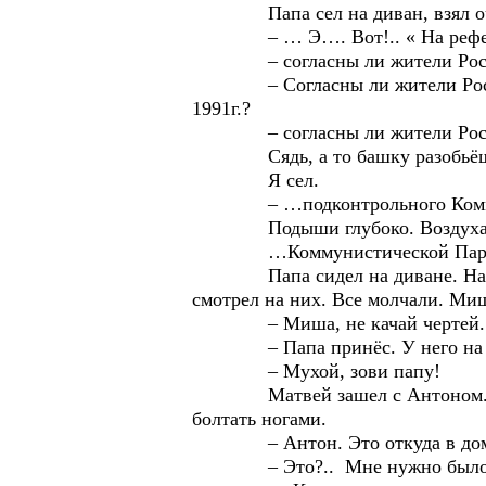
Папа сел на диван, взял очки
– … Э…. Вот!.. « На референ
– согласны ли жители России с
– Согласны ли жители России н
1991г.?
– согласны ли жители России 
Сядь, а то башку разобьёшь
Я сел.
– …подконтрольного Комму
Подыши глубоко. Воздуха-то н
…Коммунистической Парти
Папа сидел на диване. На спин
смотрел на них. Все молчали. Ми
– Миша, не качай чертей. Матве
– Папа принёс. У него на ст
– Мухой, зови папу!
Матвей зашел с Антоном. Матвей
болтать ногами.
– Антон. Это откуда в доме? 
– Это?.. Мне нужно было в чём-