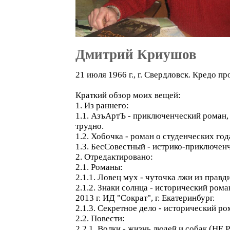
Дмитрий Криушов
21 июля 1966 г., г. Свердловск. Кредо 
Краткий обзор моих вещей:
1. Из раннего:
1.1. АзъАртЪ - приключенческий роман, 
трудно.
1.2. Хобочка - роман о студенческих год
1.3. БесСовестный - истрико-приключенч
2. Отредактировано:
2.1. Романы:
2.1.1. Ловец мух - чуточка лжи из правд
2.1.2. Знаки солнца - исторический ром
2013 г. ИД "Сократ", г. Екатеринбург.
2.1.3. Секретное дело - исторический ро
2.2. Повести:
2.2.1. Волки - жизнь людей и соба