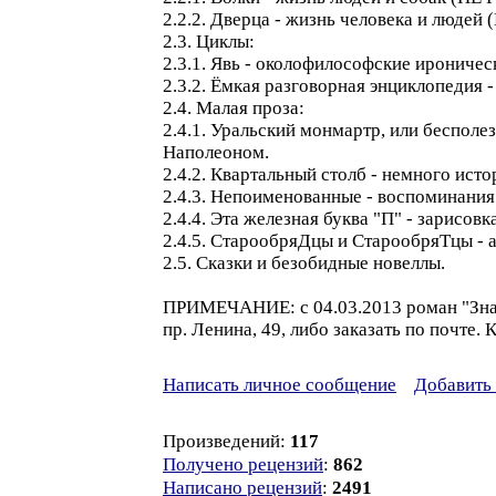
2.2.2. Дверца - жизнь человека и 
2.3. Циклы:
2.3.1. Явь - околофилософские ироничес
2.3.2. Ёмкая разговорная энциклопедия -
2.4. Малая проза:
2.4.1. Уральский монмартр, или бесполез
Наполеоном.
2.4.2. Квартальный столб - немного ист
2.4.3. Непоименованные - воспоминания 
2.4.4. Эта железная буква "П" - зарисовка
2.4.5. СтарообряДцы и СтарообряТцы - а
2.5. Сказки и безобидные новеллы.
ПРИМЕЧАНИЕ: с 04.03.2013 роман "Знаки
пр. Ленина, 49, либо заказать по почте. 
Написать личное сообщение
Добавить 
Произведений:
117
Получено рецензий
:
862
Написано рецензий
:
2491