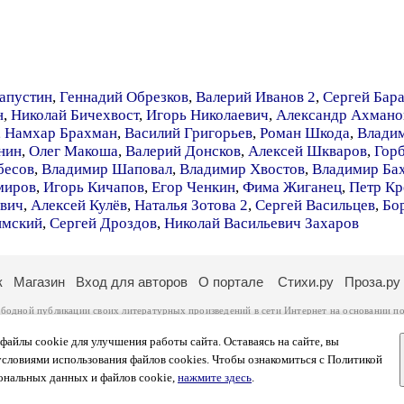
апустин
,
Геннадий Обрезков
,
Валерий Иванов 2
,
Сергей Бар
н
,
Николай Бичехвост
,
Игорь Николаевич
,
Александр Ахмано
,
Намхар Брахман
,
Василий Григорьев
,
Роман Шкода
,
Влади
нин
,
Олег Макоша
,
Валерий Донсков
,
Алексей Шкваров
,
Гор
бесов
,
Владимир Шаповал
,
Владимир Хвостов
,
Владимир Ба
миров
,
Игорь Кичапов
,
Егор Ченкин
,
Фима Жиганец
,
Петр Кр
ович
,
Алексей Кулёв
,
Наталья Зотова 2
,
Сергей Васильцев
,
Бо
имский
,
Сергей Дроздов
,
Николай Васильевич Захаров
к
Магазин
Вход для авторов
О портале
Стихи.ру
Проза.ру
ободной публикации своих литературных произведений в сети Интернет на основании
по
ся
законом
. Перепечатка произведений возможна только с согласия его автора, к котором
ры несут самостоятельно на основании
правил публикации
и
законодательства Российско
айлы cookie для улучшения работы сайта. Оставаясь на сайте, вы
ональных данных
. Вы также можете посмотреть более подробную
информацию о портал
условиями использования файлов cookies. Чтобы ознакомиться с Политикой
тысяч посетителей, которые в общей сумме просматривают более полумиллиона страниц 
ональных данных и файлов cookie,
нажмите здесь
.
афе указано по две цифры: количество просмотров и количество посетителей.