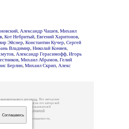
ановский
,
Александр Чашев
,
Михаил
в
,
Кот Небритый
,
Евгений Харитонов
,
мир Эйснер
,
Константин Кучер
,
Сергей
бань Владимир
,
Николай Коняев
,
хмутов
,
Александр Герасимофф
,
Игорь
естников
,
Михаил Абрамов
,
Гелий
рис Берлин
,
Михаил Скрип
,
Алекс
льзовательского договора
. Все авторские
у вы можете обратиться на его авторской
й Федерации
. Данные пользователей
е
и
связаться с администрацией
.
Соглашаюсь
по данным счетчика посещаемости,