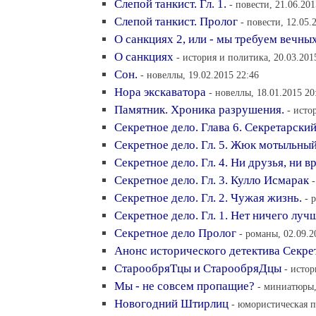
Слепой танкист. Гл. 1.
- повести, 21.06.201
Слепой танкист. Пролог
- повести, 12.05.
О санкциях 2, или - мы требуем вечны
О санкциях
- история и политика, 20.03.201
Сон.
- новеллы, 19.02.2015 22:46
Нора экскаватора
- новеллы, 18.01.2015 20
Памятник. Хроника разрушения.
- исто
Секретное дело. Глава 6. Секретарски
Секретное дело. Гл. 5. Жюк мотыльный
Секретное дело. Гл. 4. Ни друзья, ни в
Секретное дело. Гл. 3. Кулло Исмарак
Секретное дело. Гл. 2. Чужая жизнь.
- 
Секретное дело. Гл. 1. Нет ничего лу
Секретное дело Пролог
- романы, 02.09.2
Анонс исторического детектива Секре
СтарообряТцы и СтарообряДцы
- истор
Мы - не совсем пропащие?
- миниатюры,
Новогодний Штирлиц
- юмористическая п