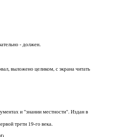
вательно - должен.
вал, выложено целиком, с экрана читать
ументах и "знании местности". Издан в
ервой трети 19-го века.
).