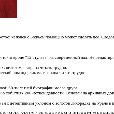
простое: человек с Божьей помощью может сделать всё. Следо
что-то вроде "12 стульев" на современный лад. Не редактиро
ах, целиком, с экрана читать трудно.
еский роман,целиком, с экрана читать трудно.
ивой 60-ти летней биографии моего друга.
ан о событиях 200-летней давности. Основан на архивных док
ман с детективным уклоном о золотой лихорадке на Урале в п
к (НЕ РЕКОМЕНДУЕТСЯ СЕРДЕЧНИКАМ И ВПЕЧАТЛИТЕЛЬНЫМ