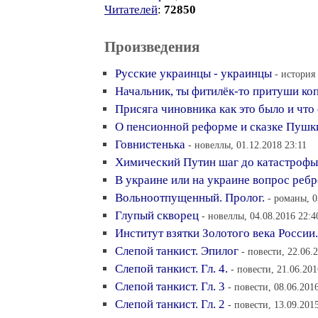
Читателей
:
72850
Произведения
Русские украинцы - украинцы
- история
Начальник, ты фитилёк-то притуши ко
Присяга чиновника как это было и что 
О пенсионной реформе и сказке Пушк
Говнистенька
- новеллы, 01.12.2018 23:11
Химический Путин шаг до катастрофы
В украине или на украине вопрос реб
Вольноотпущенный. Пролог.
- романы, 0
Глупый скворец
- новеллы, 04.08.2016 22:4
Институт взятки Золотого века России.
Слепой танкист. Эпилог
- повести, 22.06.
Слепой танкист. Гл. 4.
- повести, 21.06.201
Слепой танкист. Гл. 3
- повести, 08.06.201
Слепой танкист. Гл. 2
- повести, 13.09.201