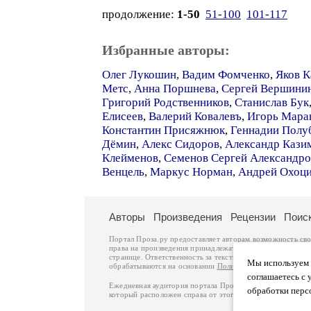
продолжение:
1-50
51-100
101-117
Избранные авторы:
Олег Лукошин
,
Вадим Фомченко
,
Яков К
Метс
,
Анна Поршнева
,
Сергей Вершини
Григорий Родственников
,
Станислав Бук
Елисеев
,
Валерий Ковалевъ
,
Игорь Мара
Константин Присяжнюк
,
Геннадии Полу
Дёмин
,
Алекс Сидоров
,
Александр Кази
Клейменов
,
Семенов Сергей Александр
Венцель
,
Маркус Норман
,
Андрей Охоц
Авторы
Произведения
Рецензии
Поис
Портал Проза.ру предоставляет авторам возможность св
права на произведения принадлежат авторам и охраняют
странице. Ответственность за тексты произведений авто
Мы используем ф
обрабатываются на основании
Политики обработки перс
соглашаетесь с 
Ежедневная аудитория портала Проза.ру – порядка 100 
обработки перс
который расположен справа от этого текста. В каждой гр